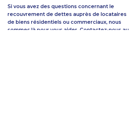
Si vous avez des questions concernant le
recouvrement de dettes auprès de locataires
de biens résidentiels ou commerciaux, nous
sommes là pour vous aider. Contactez-nous au
1-514-878-9444
ou
envoyez-nous un courriel
. N’oubliez pas de
télécharger nos 10 conseils professionnels
gratuits en utilisant le lien ci-dessous pour
éviter les mauvaises dettes pendant les
vacances de la construction ou pour n’importe
quelle autre situation.