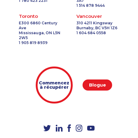
1 780 423 2231
3A7
1 514 878 9444
Toronto
Vancouver
E300 6860 Century
310 4211 Kingsway
Ave
Burnaby, BC V5H 1Z6
Mississauga, ON L5N
1 604 684 0558
2W5
1 905 819 8939
Commencez
Blogue
à récupérer