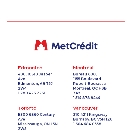
Edmonton
Montréal
400, 10310 Jasper
Bureau 600,
Ave
1155 Boulevard
Edmonton, AB T5J
Robert-Bourassa
2W4
Montréal, QC H3B
1 780 423 2231
3A7
1 514 878 9444
Toronto
Vancouver
E300 6860 Century
310 4211 Kingsway
Ave
Burnaby, BC V5H 1Z6
Mississauga, ON L5N
1 604 684 0558
2W5