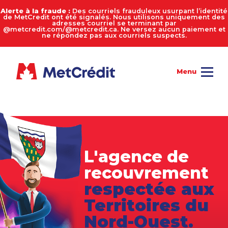
Alerte à la fraude :
Des courriels frauduleux usurpant l’identité
de MetCredit ont été signalés. Nous utilisons uniquement des
adresses courriel se terminant par
@metcredit.com/@metcredit.ca. Ne versez aucun paiement et
ne répondez pas aux courriels suspects.
L'agence de
recouvrement
respectée aux
Territoires
du
Nord-Ouest.