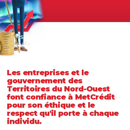
Les entreprises et le
gouvernement des
Territoires du Nord-Ouest
font confiance à MetCrédit
pour son éthique et le
respect qu'il porte à chaque
individu.