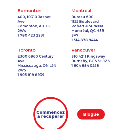
Edmonton
Montréal
400, 10310 Jasper
Bureau 600,
Ave
1155 Boulevard
Edmonton, AB T5J
Robert-Bourassa
2W4
Montréal, QC H3B
1 780 423 2231
3A7
1 514 878 9444
Toronto
Vancouver
E300 6860 Century
310 4211 Kingsway
Ave
Burnaby, BC V5H 1Z6
Mississauga, ON L5N
1 604 684 0558
2W5
1 905 819 8939
Commencez
Blogue
à récupérer