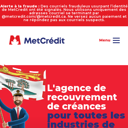
Alerte à la fraude :
Des courriels frauduleux usurpant l’identité
de MetCredit ont été signalés. Nous utilisons uniquement des
adresses courriel se terminant par
@metcredit.com/@metcredit.ca. Ne versez aucun paiement et
ne répondez pas aux courriels suspects.
L'agence
de
recouvrement
de créances
pour toutes
les
industries de