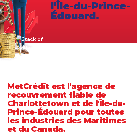
l'Île-du-Prince-
Édouard.
MetCrédit est l'agence de
recouvrement fiable de
Charlottetown et de l'Île-du-
Prince-Édouard pour toutes
les industries des Maritimes
et du Canada.