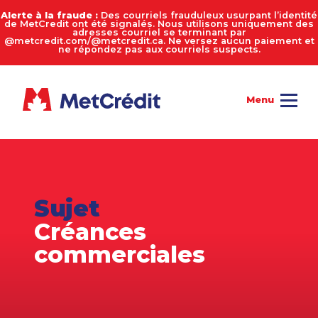
Alerte à la fraude :
Des courriels frauduleux usurpant l’identité
de MetCredit ont été signalés. Nous utilisons uniquement des
adresses courriel se terminant par
@metcredit.com/@metcredit.ca. Ne versez aucun paiement et
ne répondez pas aux courriels suspects.
Sujet
Créances
commerciales