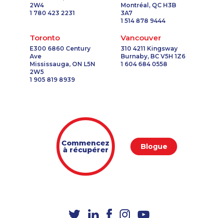
2W4
Montréal, QC H3B
1 780 423 2231
3A7
1 514 878 9444
Toronto
Vancouver
E300 6860 Century
310 4211 Kingsway
Ave
Burnaby, BC V5H 1Z6
Mississauga, ON L5N
1 604 684 0558
2W5
1 905 819 8939
Commencez
Blogue
à récupérer