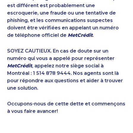
1-506-300-4127
1-905-233-2365
est différent est probablement une
1-438-230-1384
1-780-420-2376
escroquerie, une fraude ou une tentative de
1-647-722-9528
1-437-900-0356
phishing, et les communications suspectes
1-780-421-5472
1-416-233-3448
doivent être vérifiées en appelant un numéro
1-587-319-2138
1-587-328-6541
de téléphone officiel de
MetCrédit
.
1-438-230-2001
1-780-969-8960
1-902-482-1870
1-780-969-8966
SOYEZ CAUTIEUX. En cas de doute sur un
1-506-300-4130
1-418-591-1793
numéro qui vous a appelé pour représenter
1-438-289-3593
1-877-677-8067
MetCrédit
, appelez notre siège social à
1-514-448-1564
1-647-715-9378
Montréal : 1 514 878 9444. Nos agents sont là
1-778-401-2193
1-902-482-9307
pour répondre aux questions et aider à trouver
1-902-201-9366
1-437-900-0358
une solution.
1-587-328-6596
1-844-491-3259
1-647-499-6760
1-587-318-0147
Occupons-nous de cette dette et commençons
1-902-482-9352
1-587-328-6551
à vous faire avancer!
1-438-289-3585
1-587-328-6507
1-902-400-3270
1-438-230-2024
1-647-503-3778
1-587-328-6526