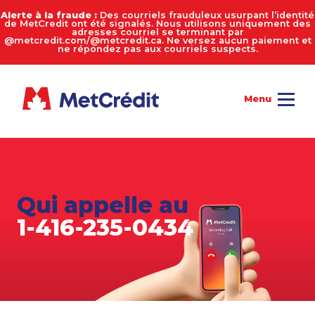
Alerte à la fraude :
Des courriels frauduleux usurpant l’identité
de MetCredit ont été signalés. Nous utilisons uniquement des
adresses courriel se terminant par
@metcredit.com/@metcredit.ca. Ne versez aucun paiement et
ne répondez pas aux courriels suspects.
Qui appelle au
1-416-235-0434