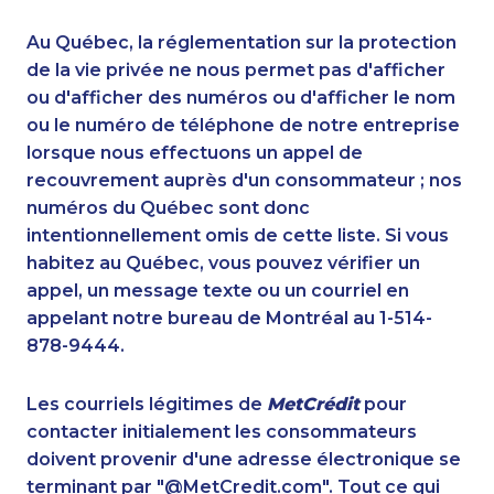
1-780-421-5465
1-438-230-2022
1-902-201-9349
1-587-409-6477
Au Québec, la réglementation sur la protection
1-778-786-2469
1-902-201-9347
de la vie privée ne nous permet pas d'afficher
1-780-421-5474
ou d'afficher des numéros ou d'afficher le nom
1-902-201-9360
ou le numéro de téléphone de notre entreprise
1-778-401-2230
1-780-969-8965
lorsque nous effectuons un appel de
1-416-231-0997
1-778-249-5017
recouvrement auprès d'un consommateur ; nos
1-587-319-2133
1-587-409-6575
numéros du Québec sont donc
1-587-409-6681
1-902-482-1319
intentionnellement omis de cette liste. Si vous
1-604-629-1090
1-587-318-0148
habitez au Québec, vous pouvez vérifier un
1-780-423-9154
1-416-241-4724
appel, un message texte ou un courriel en
1-514-448-1271
1-587-328-6540
appelant notre bureau de Montréal au 1-514-
1-905-288-1050
1-587-316-3406
878-9444.
1-587-319-2160
1-855-639-0579
1-877-788-1754
1-437-900-0392
Les courriels légitimes de
MetCrédit
pour
1-647-715-6062
1-587-316-3630
contacter initialement les consommateurs
1-403-306-0448
1-587-328-6556
doivent provenir d'une adresse électronique se
1-587-328-6539
1-587-328-6609
terminant par "@MetCredit.com". Tout ce qui