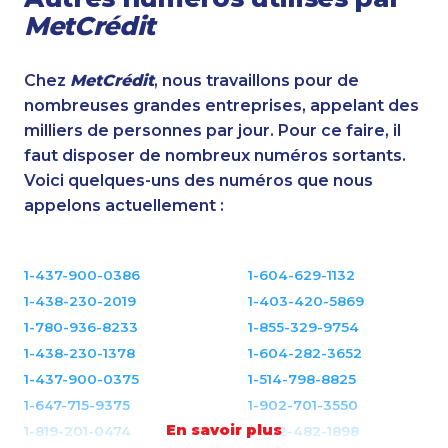
MetCrédit
Chez
MetCrédit
, nous travaillons pour de
nombreuses grandes entreprises, appelant des
milliers de personnes par jour. Pour ce faire, il
faut disposer de nombreux numéros sortants.
Voici quelques-uns des numéros que nous
appelons actuellement :
1-437-900-0386
1-604-629-1132
1-438-230-2019
1-403-420-5869
1-780-936-8233
1-855-329-9754
1-438-230-1378
1-604-282-3652
1-437-900-0375
1-514-798-8825
1-647-715-9375
1-902-701-3550
En savoir plus
1-819-201-0474
1-902-482-1898