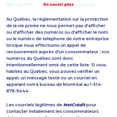
En savoir plus
888-499-8197
1-902-400-3265
1-587-328-6574
1-579-267-0757
1-902-482-1303
1-604-639-0580
Au Québec, la réglementation sur la protection
1-647-494-4324
1-905-233-2365
de la vie privée ne nous permet pas d'afficher
1-647-350-5975
ou d'afficher des numéros ou d'afficher le nom
1-902-482-2189
ou le numéro de téléphone de notre entreprise
1-902-701-3550
1-778-401-2217
lorsque nous effectuons un appel de
1-587-328-6556
1-778-760-1303
recouvrement auprès d'un consommateur ; nos
1-604-282-3653
1-778-401-7202
numéros du Québec sont donc
1-514-788-7629
1-778-760-1294
intentionnellement omis de cette liste. Si vous
1-506-300-0086
1-833-840-9986
habitez au Québec, vous pouvez vérifier un
1-647-494-3301
1-647-715-6064
appel, un message texte ou un courriel en
1-438-230-2010
1-289-777-9446
appelant notre bureau de Montréal au 1-514-
1-514-788-4629
1-416-907-0919
878-9444.
1-416-237-1109
1-780-425-0963
1-587-328-6535
1-780-423-5706
Les courriels légitimes de
MetCrédit
pour
1-587-328-6601
1-780-420-2388
contacter initialement les consommateurs
1-780-969-8960
1-604-282-3658