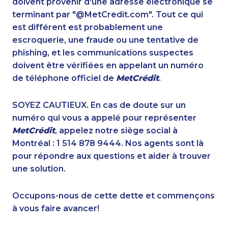
doivent provenir d'une adresse électronique se
1-647-317-6683
1-855-969-8962
terminant par "@MetCredit.com". Tout ce qui
1-778-401-7372
1-587-319-2157
est différent est probablement une
1-250-244-3512
1-877-677-8165
escroquerie, une fraude ou une tentative de
1-778-401-7136
1-514-312-2147
phishing, et les communications suspectes
1-514-788-7630
1-819-201-0892
doivent être vérifiées en appelant un numéro
1-416-231-7896
1-438-230-2006
de téléphone officiel de
MetCrédit
.
1-437-900-0358
1-866-878-9017
1-647-499-8123
1-902-482-9325
SOYEZ CAUTIEUX. En cas de doute sur un
1-437-900-0346
1-778-589-7222
numéro qui vous a appelé pour représenter
1-780-409-3035
1-579-267-0753
MetCrédit
, appelez notre siège social à
1-778-652-4410
1-780-420-2385
Montréal : 1 514 878 9444. Nos agents sont là
1-780-423-5702
1-587-328-6605
pour répondre aux questions et aider à trouver
1-902-700-0053
1-778-401-2184
une solution.
1-587-319-2097
1-438-230-2036
1-403-855-4053
1-819-201-0685
Occupons-nous de cette dette et commençons
1-587-328-6543
1-506-300-4126
à vous faire avancer!
1-778-401-2194
1-514-798-8825