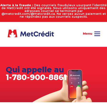
Alerte à la fraude :
Des courriels frauduleux usurpant l’identité
de MetCredit ont été signalés. Nous utilisons uniquement des
adresses courriel se terminant par
@metcredit.com/@metcredit.ca. Ne versez aucun paiement et
ne répondez pas aux courriels suspects.
Qui appelle au
1-780-900-8861