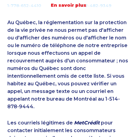
En savoir plus
1-778-652-4410
1-902-482-9349
1-587-328-6574
1-888-606-3876
1-780-969-8969
1-579-267-0754
Au Québec, la réglementation sur la protection
1-514-788-3675
1-579-267-0759
de la vie privée ne nous permet pas d'afficher
1-587-328-6587
ou d'afficher des numéros ou d'afficher le nom
1-587-319-2122
ou le numéro de téléphone de notre entreprise
1-778-404-7747
1-514-312-2106
lorsque nous effectuons un appel de
1-647-245-1043
1-587-328-6604
recouvrement auprès d'un consommateur ; nos
1-905-858-9166
1-416-243-5723
numéros du Québec sont donc
1-514-613-0102
1-647-715-9379
intentionnellement omis de cette liste. Si vous
1-514-613-0112
1-514-448-1285
habitez au Québec, vous pouvez vérifier un
1-579-267-0746
1-647-428-7523
appel, un message texte ou un courriel en
1-587-316-3795
1-647-245-5600
appelant notre bureau de Montréal au 1-514-
1-416-227-2642
1-506-300-0073
878-9444.
1-780-423-2516
1-587-316-4594
1-905-858-1389
1-587-319-2132
Les courriels légitimes de
MetCrédit
pour
1-579-267-0752
1-587-316-3396
contacter initialement les consommateurs
1-877-788-1753
1-647-350-5975