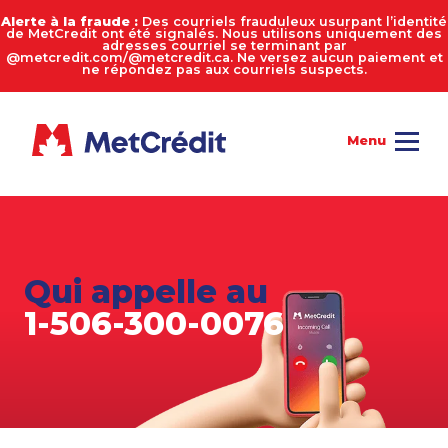
Alerte à la fraude :
Des courriels frauduleux usurpant l’identité
de MetCredit ont été signalés. Nous utilisons uniquement des
adresses courriel se terminant par
@metcredit.com/@metcredit.ca. Ne versez aucun paiement et
ne répondez pas aux courriels suspects.
Qui appelle au
1-506-300-0076