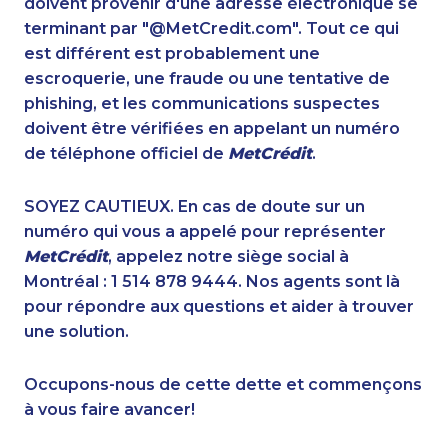
doivent provenir d'une adresse électronique se
1-778-589-5280
1-905-819-0432
terminant par "@MetCredit.com". Tout ce qui
1-587-409-6657
1-780-420-2378
est différent est probablement une
1-780-936-8217
1-437-900-0379
escroquerie, une fraude ou une tentative de
1-902-482-2173
1-403-306-0428
phishing, et les communications suspectes
1-778-403-4610
1-514-613-0164
doivent être vérifiées en appelant un numéro
1-604-696-3030
1-778-401-2209
de téléphone officiel de
MetCrédit
.
1-289-777-9441
1-416-241-4724
1-877-677-8066
1-902-400-0147
SOYEZ CAUTIEUX. En cas de doute sur un
1-647-345-9417
1-438-230-1378
numéro qui vous a appelé pour représenter
1-587-316-3391
1-604-639-0578
MetCrédit
, appelez notre siège social à
1-905-592-1379
1-778-654-8301
Montréal : 1 514 878 9444. Nos agents sont là
1-587-316-3433
1-250-276-4122
pour répondre aux questions et aider à trouver
1-647-351-9026
1-604-282-0621
une solution.
1-587-328-6623
1-778-401-2193
1-250-244-3572
1-905-819-8939
Occupons-nous de cette dette et commençons
1-647-715-9372
1-780-936-8226
à vous faire avancer!
1-647-715-9375
1-877-677-8067