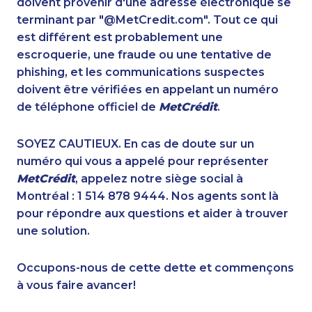
doivent provenir d'une adresse électronique se
1-437-900-0352
1-416-907-6014
terminant par "@MetCredit.com". Tout ce qui
1-587-316-3435
1-587-319-2216
est différent est probablement une
1-877-788-1751
1-647-715-9375
escroquerie, une fraude ou une tentative de
1-587-328-6596
1-416-231-0997
phishing, et les communications suspectes
1-905-823-5367
1-438-230-1385
doivent être vérifiées en appelant un numéro
1-437-900-0356
1-905-288-1053
de téléphone officiel de
MetCrédit
.
1-647-361-8593
1-587-319-2072
1-780-421-5103
1-647-722-9514
SOYEZ CAUTIEUX. En cas de doute sur un
1-587-319-2215
1-778-589-7222
numéro qui vous a appelé pour représenter
1-587-328-6534
1-587-316-3439
MetCrédit
, appelez notre siège social à
1-403-306-0483
1-587-319-2217
Montréal : 1 514 878 9444. Nos agents sont là
1-647-499-4793
1-780-936-8209
pour répondre aux questions et aider à trouver
1-438-230-2007
1-780-936-8218
une solution.
1-587-317-2961
1-587-328-6624
1-844-273-1090
1-780-409-3035
Occupons-nous de cette dette et commençons
1-780-420-2394
1-902-482-9349
à vous faire avancer!
1-514-448-1265
1-902-482-9283