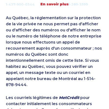
En savoir plus
1-437-900-0344
1-438-289-3599
1-780-423-5704
1-506-300-4128
1-604-684-0558
1-778-654-8284
Au Québec, la réglementation sur la protection
1-902-482-1870
1-866-934-3908
de la vie privée ne nous permet pas d'afficher
1-902-482-9169
ou d'afficher des numéros ou d'afficher le nom
1-780-420-2375
ou le numéro de téléphone de notre entreprise
1-604-282-3650
1-778-401-2189
lorsque nous effectuons un appel de
1-647-494-3377
1-780-420-2395
recouvrement auprès d'un consommateur ; nos
1-902-400-3265
1-905-288-1750
numéros du Québec sont donc
1-587-319-2154
1-437-900-0354
intentionnellement omis de cette liste. Si vous
1-778-401-7312
1-819-201-0874
habitez au Québec, vous pouvez vérifier un
1-902-482-2179
1-647-715-9373
appel, un message texte ou un courriel en
1-647-722-9384
1-437-900-0332
appelant notre bureau de Montréal au 1-514-
1-437-900-0353
1-902-482-2196
878-9444.
1-506-265-4722
1-587-319-2158
1-438-289-3507
1-437-900-0379
Les courriels légitimes de
MetCrédit
pour
1-403-855-4049
1-587-328-6544
contacter initialement les consommateurs
1-289-777-9444
1-844-421-5103