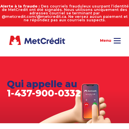
Alerte à la fraude :
Des courriels frauduleux usurpant l’identité
de MetCredit ont été signalés. Nous utilisons uniquement des
adresses courriel se terminant par
@metcredit.com/@metcredit.ca. Ne versez aucun paiement et
ne répondez pas aux courriels suspects.
Qui appelle au
1-437-900-0332