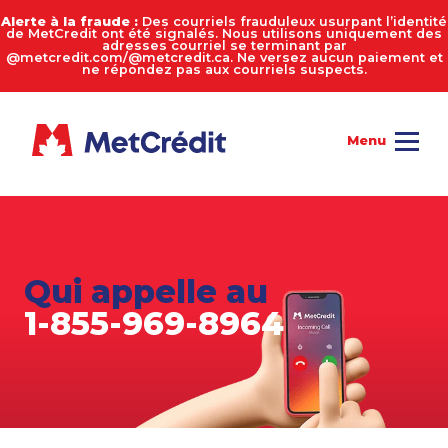
Alerte à la fraude :
Des courriels frauduleux usurpant l’identité
de MetCredit ont été signalés. Nous utilisons uniquement des
adresses courriel se terminant par
@metcredit.com/@metcredit.ca. Ne versez aucun paiement et
ne répondez pas aux courriels suspects.
Qui appelle au
1-855-969-8964