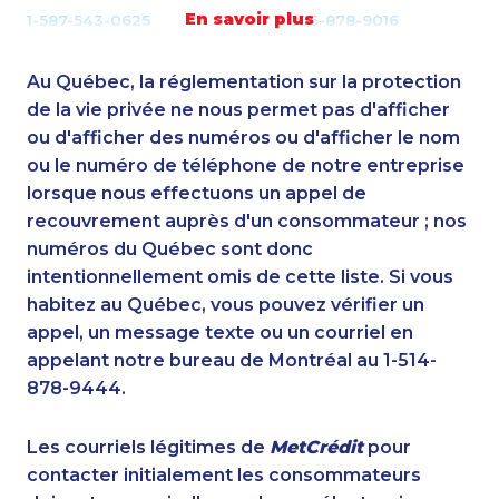
En savoir plus
1-587-543-0625
1-866-878-9016
1-250-244-3572
1-877-788-1052
1-587-319-2134
1-780-420-2376
Au Québec, la réglementation sur la protection
1-780-420-2392
1-587-328-6592
de la vie privée ne nous permet pas d'afficher
1-514-448-1504
ou d'afficher des numéros ou d'afficher le nom
1-780-900-8851
ou le numéro de téléphone de notre entreprise
1-437-900-0390
1-780-420-2383
lorsque nous effectuons un appel de
1-587-328-6503
1-587-543-0636
recouvrement auprès d'un consommateur ; nos
1-587-543-0617
1-416-916-0308
numéros du Québec sont donc
1-587-328-6578
1-778-249-5018
intentionnellement omis de cette liste. Si vous
1-587-316-3445
1-587-219-2105
habitez au Québec, vous pouvez vérifier un
1-438-230-2019
1-902-706-0848
appel, un message texte ou un courriel en
1-437-900-0373
1-587-328-6562
appelant notre bureau de Montréal au 1-514-
1-902-482-1898
1-780-424-0557
878-9444.
1-437-900-0361
1-506-300-0073
1-587-328-6625
1-438-230-1369
Les courriels légitimes de
MetCrédit
pour
1-587-319-2140
1-778-401-7362
contacter initialement les consommateurs
1-905-288-1756
1-778-401-2178