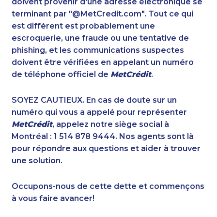
doivent provenir d'une adresse électronique se
1-437-900-0341
1-902-482-1297
terminant par "@MetCredit.com". Tout ce qui
1-514-788-7629
1-778-760-1294
est différent est probablement une
1-587-319-2139
1-905-282-1759
escroquerie, une fraude ou une tentative de
1-587-409-6581
1-844-220-0580
phishing, et les communications suspectes
1-647-245-1041
1-587-318-0136
doivent être vérifiées en appelant un numéro
1-778-654-8356
1-587-328-6619
de téléphone officiel de
MetCrédit
.
1-437-900-0399
1-604-629-1132
1-647-245-1044
1-438-230-1367
SOYEZ CAUTIEUX. En cas de doute sur un
1-905-288-1053
1-587-319-2141
numéro qui vous a appelé pour représenter
1-587-328-6547
1-780-936-8236
MetCrédit
, appelez notre siège social à
1-780-420-2390
1-778-401-7396
Montréal : 1 514 878 9444. Nos agents sont là
1-587-319-2138
1-902-201-9368
pour répondre aux questions et aider à trouver
1-647-560-4081
1-587-328-6581
une solution.
1-647-499-8103
1-418-480-5873
1-587-328-6548
1-778-401-7222
Occupons-nous de cette dette et commençons
1-437-900-0358
1-418-480-5933
à vous faire avancer!
1-437-900-0388
1-780-969-8961