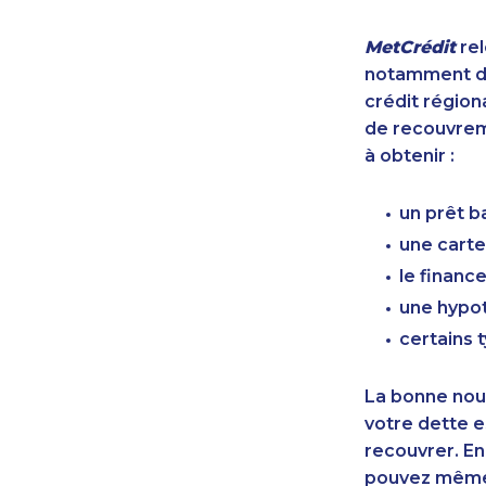
MetCrédit
rel
notamment de
crédit région
de recouvreme
à obtenir :
un prêt b
une carte
le finan
une hypot
certains 
La bonne nouv
votre dette e
recouvrer. En
pouvez même 