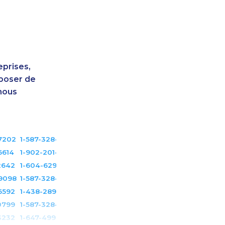
eprises,
sposer de
nous
7202
1-587-328-6503
6614
1-902-201-9366
2642
1-604-629-1130
-9098
1-587-328-6594
6592
1-438-289-3578
0799
1-587-328-6623
3232
1-647-499-8123