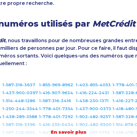
tre propre recherche.
numéros utilisés par
MetCrédit
it
, nous travaillons pour de nombreuses grandes entr
illiers de personnes par jour. Pour ce faire, il faut di
éros sortants. Voici quelques-uns des numéros que 
uellement :
1-587-316-3637
1-855-969-8962
1-403-855-4053
1-778-401-
1-437-900-0397
1-416-907-9634
1-416-224-2431
1-587-328-
1
1-514-448-1286
1-587-316-3416
1-438-230-1371
1-416-227-
1-250-244-3544
1-778-401-7354
1-437-900-0373
1-418-480
4
1-438-289-3588
1-778-401-7292
1-902-482-9257
1-587-328-
1-587-316-3396
1-416-235-0434
1-902-482-9300
1-514-878-
En savoir plus
6
1-587-328-6515
1-647-245-1046
1-579-267-0753
1-418-478-