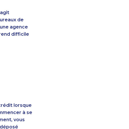
agit
bureaux de
d'une agence
end difficile
rédit lorsque
ommencer à se
ement, vous
t déposé