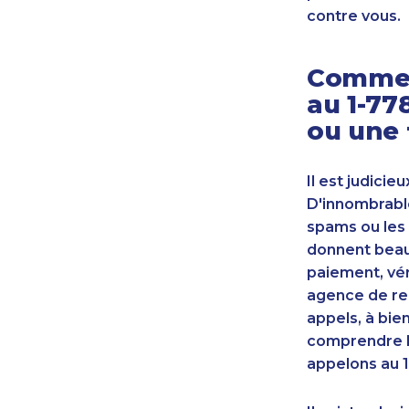
contre vous.
Commen
au 1-77
ou une 
Il est judicie
D'innombrable
spams ou les 
donnent beauc
paiement, vér
agence de re
appels, à bie
comprendre l
appelons au 1