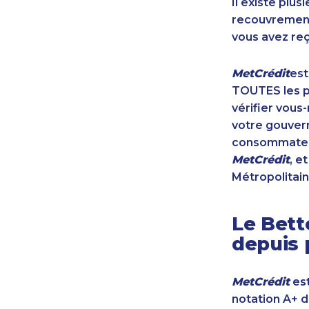
Il existe plu
recouvrement 
vous avez reç
MetCrédit
est
TOUTES les pr
vérifier vous
votre gouvern
consommateur
MetCrédit
, e
Métropolitain
Le Bett
depuis 
MetCrédit
est
notation A+ 