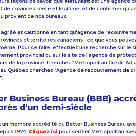
sieurs façons de savoir que
MetCrédit
est une agence d
de créances réelle et légitime, et de confirmer qu'u
u provient de nos bureaux.
 agréé et cautionné en tant qu'agence de recouvrem
ovinces et territoires canadiens - ce que vous pouve
-même. Pour ce faire, effectuez une recherche sur le 
ement provincial ou sur le site de l'agence de protec
s de la province. Cherchez "Metropolitan Credit Adju
t au Québec cherchez "Agence de recouvrement de cr
".
er Business Bureau (BBB) accr
près d'un demi-siècle
 un membre accrédité du Better Business Bureau av
depuis 1974.
Cliquez ici
pour vérifier Metropolitan ave