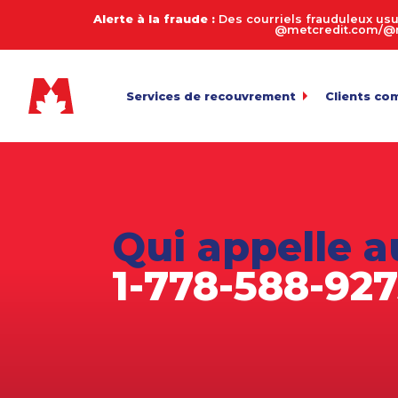
Alerte à la fraude :
Des courriels frauduleux usu
@metcredit.com/@me
Services de recouvrement
Clients co
Commercial
My.MetCre
Pour l’envoi 
Consommateurs
Calculate
Entreprises de services
Connexion
Pour l’exame
Qui appelle a
Transfert 
Agriculture
Téléversemen
1-778-588-92
Arriérés en automobile
Payez votr
Biens de succession et décès
Politique 
Équipement lourd
Fabrication
Juridique