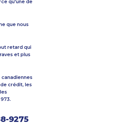
rce qu'une de
nne que nous
ut retard qui
raves et plus
s canadiennes
e crédit, les
les
1973.
88-9275