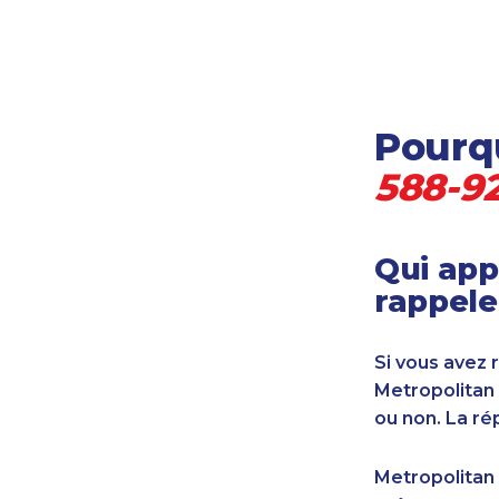
Locataire-propriétaire
Médecine et soins de santé
Petites entreprises
Pétrole et gaz
Pourqu
Services financiers
Transport
588-9
Transport maritime
Vétérinaire
Qui app
rappele
Si vous avez 
Metropolitan
ou non. La ré
Metropolitan