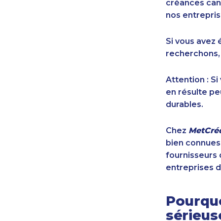
créances cana
nos entrepris
Si vous avez 
recherchons,
Attention : S
en résulte pe
durables.
Chez
MetCréd
bien connues,
fournisseurs 
entreprises d
Pourquo
sérieu