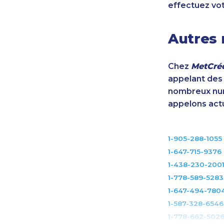
effectuez vo
Autres 
Chez
MetCréd
appelant des m
nombreux num
appelons act
1-905-288-1055
1-647-715-9376
1-438-230-200
1-778-589-5283
1-647-494-780
1-587-328-6546
1-778-662-502