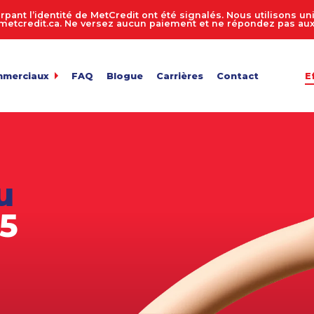
rpant l’identité de MetCredit ont été signalés. Nous utilisons 
tcredit.ca. Ne versez aucun paiement et ne répondez pas aux 
mmerciaux
FAQ
Blogue
Carrières
Contact
E
dit
de comptes 24 heures sur 24, 7 jours sur 7
ur de recouvrement de créances
 entreprise
n des comptes
u
de fichiers
ts en vrac
75
e facture
de confidentialité