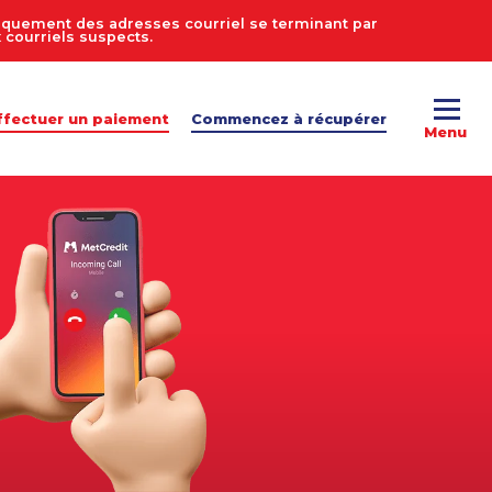
uniquement des adresses courriel se terminant par
courriels suspects.
ffectuer un paiement
Commencez à récupérer