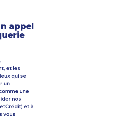
n appel
querie
.
, et les
leux qui se
r un
nt comme une
lider nos
etCrédit) et à
s vous