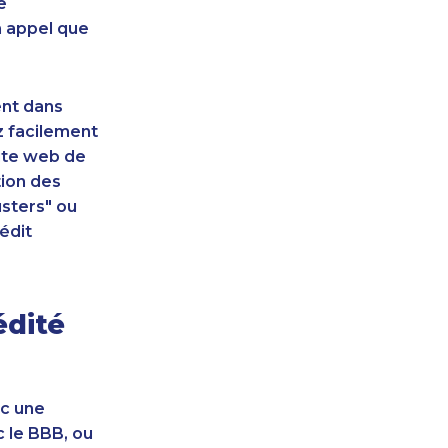
e
n appel que
ent dans
z facilement
site web de
tion des
sters" ou
édit
édité
ec une
c le BBB, ou