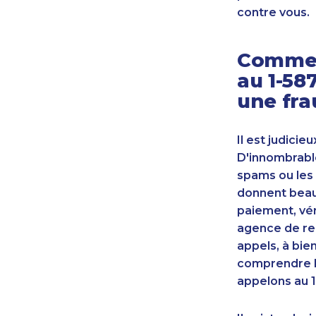
contre vous.
Commen
au 1-58
une fra
Il est judicie
D'innombrable
spams ou les 
donnent beauc
paiement, vér
agence de re
appels, à bie
comprendre l
appelons au 1