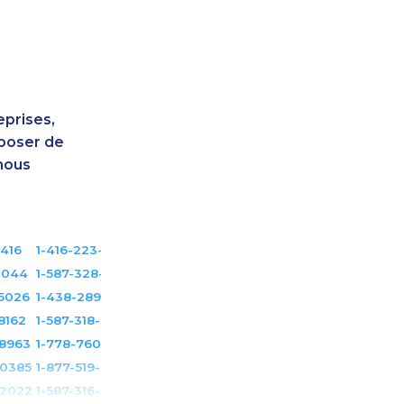
eprises,
sposer de
nous
3416
1-416-223-4524
1044
1-587-328-6502
-5026
1-438-289-3502
8162
1-587-318-5592
-8963
1-778-760-1294
-0385
1-877-519-9560
-2022
1-587-316-3437