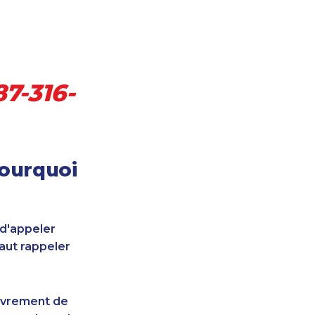
87-316-
pourquoi
 d'appeler
faut rappeler
uvrement de