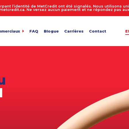
rpant l’identité de MetCredit ont été signalés. Nous utilisons 
tcredit.ca. Ne versez aucun paiement et ne répondez pas aux 
mmerciaux
FAQ
Blogue
Carrières
Contact
E
dit
de comptes 24 heures sur 24, 7 jours sur 7
ur de recouvrement de créances
 entreprise
n des comptes
u
de fichiers
ts en vrac
1
e facture
de confidentialité