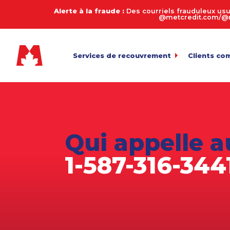
Alerte à la fraude :
Des courriels frauduleux usu
@metcredit.com/@me
Services de recouvrement
Clients co
Commercial
My.MetCre
Pour l’envoi 
Consommateurs
Calculate
Entreprises de services
Connexion
Pour l’exame
Qui appelle a
Transfert 
Agriculture
Téléversemen
1-587-316-344
Arriérés en automobile
Payez votr
Biens de succession et décès
Politique 
Équipement lourd
Fabrication
Juridique