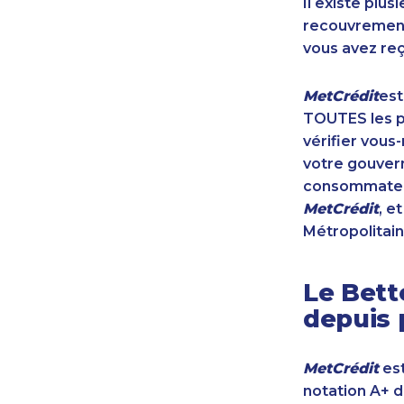
Il existe plu
recouvrement 
vous avez reç
MetCrédit
est
TOUTES les pr
vérifier vous
votre gouvern
consommateur
MetCrédit
, e
Métropolitain
Le Bett
depuis 
MetCrédit
est
notation A+ 