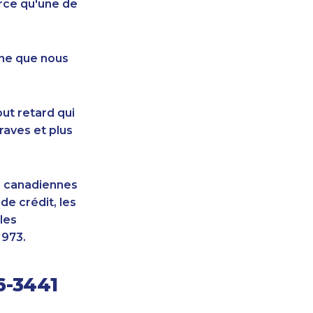
rce qu'une de
nne que nous
ut retard qui
raves et plus
s canadiennes
e crédit, les
les
1973.
6-3441