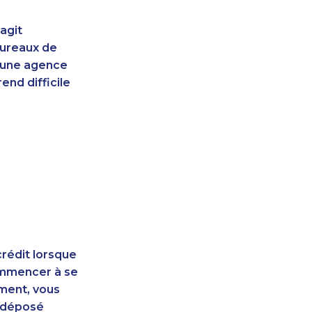
agit
bureaux de
d'une agence
end difficile
rédit lorsque
ommencer à se
ement, vous
t déposé