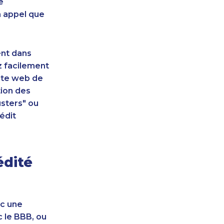
e
n appel que
ent dans
z facilement
site web de
tion des
sters" ou
édit
édité
ec une
c le BBB, ou