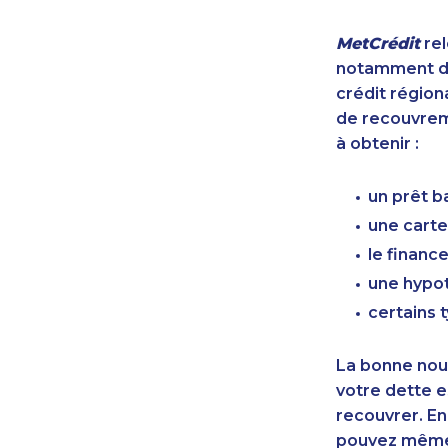
MetCrédit
rel
notamment de
crédit région
de recouvreme
à obtenir :
un prêt b
une carte
le finan
une hypot
certains 
La bonne nouv
votre dette e
recouvrer. En
pouvez même 