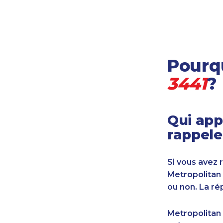
Locataire-propriétaire
Médecine et soins de santé
Petites entreprises
Pétrole et gaz
Pourqu
Services financiers
Transport
3441
?
Transport maritime
Vétérinaire
Qui app
rappele
Si vous avez 
Metropolitan
ou non. La ré
Metropolitan