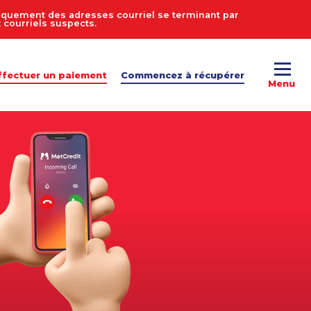
uniquement des adresses courriel se terminant par
courriels suspects.
ffectuer un paiement
Commencez à récupérer