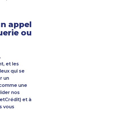
n appel
uerie ou
.
, et les
leux qui se
r un
nt comme une
lider nos
etCrédit) et à
s vous