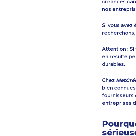
créances cana
nos entrepris
Si vous avez 
recherchons,
Attention : S
en résulte pe
durables.
Chez
MetCréd
bien connues,
fournisseurs 
entreprises d
Pourquo
sérieu