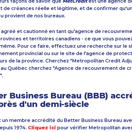
sieurs façons de savoir que
MetCrédit
est une agence d
de créances réelle et légitime, et de confirmer qu'u
u provient de nos bureaux.
 agréé et cautionné en tant qu'agence de recouvrem
ovinces et territoires canadiens - ce que vous pouve
-même. Pour ce faire, effectuez une recherche sur le 
ement provincial ou sur le site de l'agence de protec
s de la province. Cherchez "Metropolitan Credit Adju
t au Québec cherchez "Agence de recouvrement de cr
".
er Business Bureau (BBB) accr
près d'un demi-siècle
 un membre accrédité du Better Business Bureau av
depuis 1974.
Cliquez ici
pour vérifier Metropolitan ave