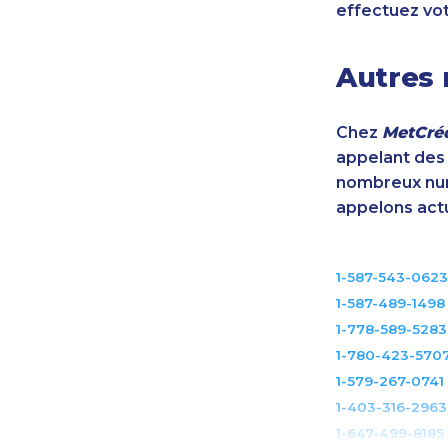
effectuez vo
Autres 
Chez
MetCréd
appelant des m
nombreux num
appelons act
1-587-543-0623
1-587-489-1498
1-778-589-5283
1-780-423-570
1-579-267-0741
1-403-316-2963
1-647-499-8185