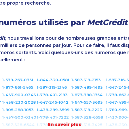
tre propre recherche.
numéros utilisés par
MetCrédit
it
, nous travaillons pour de nombreuses grandes entr
illiers de personnes par jour. Pour ce faire, il faut di
éros sortants. Voici quelques-uns des numéros que 
uellement :
1-579-267-0751
1-844-330-0581
1-587-319-2153
1-587-316-
1-877-661-5465
1-587-319-2146
1-587-489-1493
1-647-245-
1-437-900-0343
1-778-401-2193
1-877-788-1754
1-778-662
7
1-438-230-2028
1-647-245-1042
1-647-557-3693
1-647-499-
1-905-288-1053
1-438-289-3599
1-587-319-2223
1-780-969
1-437-900-0340
1-778-401-7222
1-587-328-6598
1-437-900
En savoir plus
1-587-328-6544
1-778-401-2186
1-587-316-3425
1-438-230