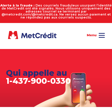
Alerte à la fraude :
Des courriels frauduleux usurpant l’identité
de MetCredit ont été signalés. Nous utilisons uniquement des
adresses courriel se terminant par
@metcredit.com/@metcredit.ca. Ne versez aucun paiement et
ne répondez pas aux courriels suspects.
Qui appelle au
1-437-900-0330