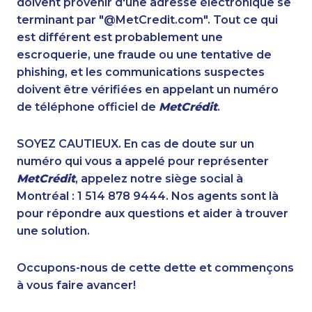
doivent provenir d'une adresse électronique se
1-587-319-2103
1-587-316-3583
terminant par "@MetCredit.com". Tout ce qui
1-604-684-0515
1-780-969-8962
est différent est probablement une
1-778-662-5026
1-579-267-0746
escroquerie, une fraude ou une tentative de
1-647-503-3778
1-438-230-1356
phishing, et les communications suspectes
1-780-969-8968
1-587-328-6612
doivent être vérifiées en appelant un numéro
1-438-230-2027
1-844-273-1090
de téléphone officiel de
MetCrédit
.
1-514-448-1275
1-647-722-9538
1-780-900-8852
1-438-230-2017
SOYEZ CAUTIEUX. En cas de doute sur un
1-289-777-9449
1-587-328-6537
numéro qui vous a appelé pour représenter
1-506-300-0076
1-587-319-2106
MetCrédit
, appelez notre siège social à
1-579-267-0748
1-438-289-3509
Montréal : 1 514 878 9444. Nos agents sont là
1-905-823-5367
1-587-489-1495
pour répondre aux questions et aider à trouver
1-587-319-2121
1-587-328-6623
une solution.
1-416-907-0919
1-587-543-0623
1-604-629-1131
1-587-328-6622
Occupons-nous de cette dette et commençons
1-778-760-1284
1-587-328-6540
à vous faire avancer!
1-514-312-2106
1-514-613-1921