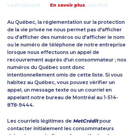
En savoir plus
1-647-245-1047
1-416-243-5723
1-514-600-7242
1-587-328-6581
1-514-878-9907
1-403-855-4057
Au Québec, la réglementation sur la protection
1-437-900-0361
1-437-900-0347
de la vie privée ne nous permet pas d'afficher
1-780-969-8967
ou d'afficher des numéros ou d'afficher le nom
1-587-489-1499
ou le numéro de téléphone de notre entreprise
1-437-900-0381
1-778-249-5016
lorsque nous effectuons un appel de
1-514-878-0094
1-587-543-0626
recouvrement auprès d'un consommateur ; nos
1-579-267-0753
1-647-722-9528
numéros du Québec sont donc
1-905-288-1055
1-877-677-8165
intentionnellement omis de cette liste. Si vous
1-587-328-6544
1-604-696-3030
habitez au Québec, vous pouvez vérifier un
1-844-421-5103
1-778-401-2186
appel, un message texte ou un courriel en
1-902-482-8372
1-905-592-1379
appelant notre bureau de Montréal au 1-514-
1-780-423-2282
1-905-282-1759
878-9444.
1-778-663-5034
1-902-400-0151
1-902-482-2171
1-403-420-5869
Les courriels légitimes de
MetCrédit
pour
1-289-777-9447
1-778-401-7398
contacter initialement les consommateurs
1-647-490-9025
1-844-220-0580