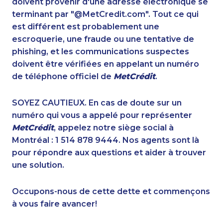
doivent provenir d'une adresse électronique se
1-604-629-1131
1-902-482-2179
terminant par "@MetCredit.com". Tout ce qui
1-647-722-5285
1-902-400-3270
est différent est probablement une
1-778-760-1274
1-902-482-1885
escroquerie, une fraude ou une tentative de
1-780-429-5063
1-289-777-9441
phishing, et les communications suspectes
1-587-328-6554
1-289-814-1386
doivent être vérifiées en appelant un numéro
1-579-267-0727
1-647-361-8352
de téléphone officiel de
MetCrédit
.
1-587-319-2134
1-416-223-4524
1-587-409-6581
1-778-760-1275
SOYEZ CAUTIEUX. En cas de doute sur un
1-780-420-2384
1-438-230-1372
numéro qui vous a appelé pour représenter
1-780-420-2391
1-587-319-2139
MetCrédit
, appelez notre siège social à
1-587-543-0625
1-587-328-6609
Montréal : 1 514 878 9444. Nos agents sont là
1-778-760-1303
1-778-786-2469
pour répondre aux questions et aider à trouver
1-647-494-7804
1-437-900-0392
une solution.
1-647-722-5368
1-604-639-0579
1-587-328-6509
1-778-401-7202
Occupons-nous de cette dette et commençons
1-877-519-9560
1-514-798-8829
à vous faire avancer!
1-905-233-2365
1-647-490-9025