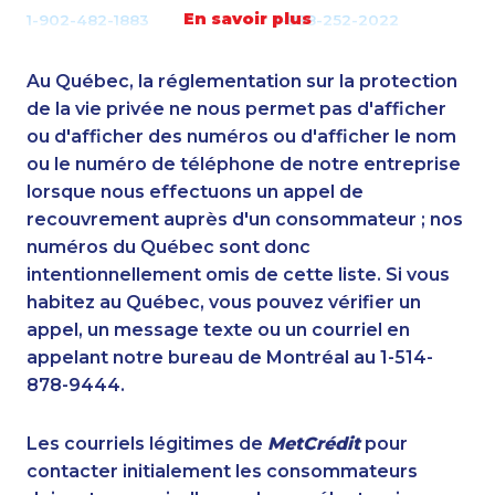
En savoir plus
1-902-482-1883
1-888-252-2022
1-250-244-3578
1-587-328-6551
1-437-900-0347
1-289-846-5339
Au Québec, la réglementation sur la protection
1-647-693-9169
1-866-878-9017
de la vie privée ne nous permet pas d'afficher
1-587-328-6591
ou d'afficher des numéros ou d'afficher le nom
1-647-715-9371
ou le numéro de téléphone de notre entreprise
1-780-421-5466
1-780-421-5103
lorsque nous effectuons un appel de
1-416-907-9634
1-647-499-8185
recouvrement auprès d'un consommateur ; nos
1-778-663-5034
1-604-684-0558
numéros du Québec sont donc
1-778-663-5035
1-877-423-2282
intentionnellement omis de cette liste. Si vous
1-778-403-4329
1-403-420-5869
habitez au Québec, vous pouvez vérifier un
1-438-230-2025
1-437-900-0381
appel, un message texte ou un courriel en
1-587-316-3395
1-778-663-5036
appelant notre bureau de Montréal au 1-514-
1-437-900-0358
1-587-319-2124
878-9444.
1-587-328-6626
1-778-403-4610
1-905-288-1756
1-514-448-1504
Les courriels légitimes de
MetCrédit
pour
1-438-230-2032
1-437-900-0352
contacter initialement les consommateurs
1-778-663-5033
1-905-288-1758