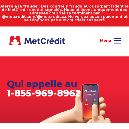
Alerte à la fraude :
Des courriels frauduleux usurpant l’identité
de MetCredit ont été signalés. Nous utilisons uniquement des
adresses courriel se terminant par
@metcredit.com/@metcredit.ca. Ne versez aucun paiement et
ne répondez pas aux courriels suspects.
Qui appelle au
1-855-969-8962