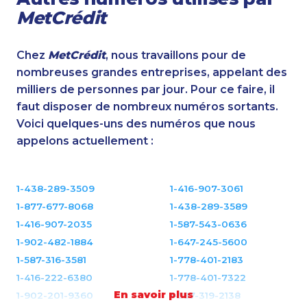
MetCrédit
Chez
MetCrédit
, nous travaillons pour de
nombreuses grandes entreprises, appelant des
milliers de personnes par jour. Pour ce faire, il
faut disposer de nombreux numéros sortants.
Voici quelques-uns des numéros que nous
appelons actuellement :
1-438-289-3509
1-416-907-3061
1-877-677-8068
1-438-289-3589
1-416-907-2035
1-587-543-0636
1-902-482-1884
1-647-245-5600
1-587-316-3581
1-778-401-2183
1-416-222-6380
1-778-401-7322
En savoir plus
1-902-201-9360
1-587-319-2138