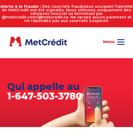
Alerte à la fraude :
Des courriels frauduleux usurpant l’identité
de MetCredit ont été signalés. Nous utilisons uniquement des
adresses courriel se terminant par
@metcredit.com/@metcredit.ca. Ne versez aucun paiement et
ne répondez pas aux courriels suspects.
Qui appelle au
1-647-503-3780