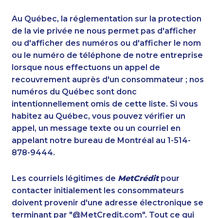
1-647-494-0198
1-587-316-3416
1-778-589-5286
1-587-543-0710
Au Québec, la réglementation sur la protection
1-902-482-1879
1-587-319-2158
de la vie privée ne nous permet pas d'afficher
1-403-306-0483
ou d'afficher des numéros ou d'afficher le nom
1-437-900-0359
ou le numéro de téléphone de notre entreprise
1-888-969-8961
1-587-543-0623
lorsque nous effectuons un appel de
1-437-900-0352
1-437-900-0388
recouvrement auprès d'un consommateur ; nos
1-587-316-3325
1-902-482-9253
numéros du Québec sont donc
1-437-900-0347
1-780-421-5103
intentionnellement omis de cette liste. Si vous
1-514-448-1564
1-416-208-7125
habitez au Québec, vous pouvez vérifier un
1-437-900-0394
1-514-448-1504
appel, un message texte ou un courriel en
1-902-482-9269
1-902-482-1867
appelant notre bureau de Montréal au 1-514-
1-800-835-7094
1-647-722-9384
878-9444.
1-579-267-0756
1-905-288-1759
1-780-421-5467
1-289-814-1386
Les courriels légitimes de
MetCrédit
pour
1-902-482-9352
1-416-231-7896
contacter initialement les consommateurs
1-780-421-5474
1-587-319-2160
doivent provenir d'une adresse électronique se
1-778-589-7224
1-902-482-1301
terminant par "@MetCredit.com". Tout ce qui