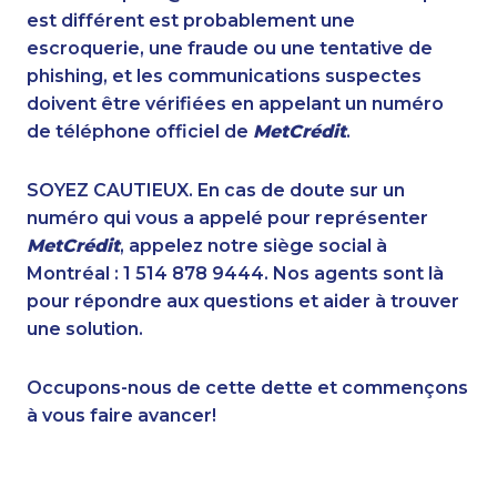
1-437-900-0376
1-844-421-5102
est différent est probablement une
1-587-328-6545
1-250-276-4110
escroquerie, une fraude ou une tentative de
1-780-900-8861
1-579-267-0748
phishing, et les communications suspectes
1-819-201-2120
1-902-482-2196
doivent être vérifiées en appelant un numéro
1-587-316-3445
1-587-319-2102
de téléphone officiel de
MetCrédit
.
1-587-328-6525
1-780-969-8966
1-647-715-6070
1-514-788-4626
SOYEZ CAUTIEUX. En cas de doute sur un
888-499-8204
1-780-420-2378
numéro qui vous a appelé pour représenter
1-437-900-0386
1-905-288-1054
MetCrédit
, appelez notre siège social à
1-587-328-6515
1-902-400-0795
Montréal : 1 514 878 9444. Nos agents sont là
1-587-318-0142
1-780-426-2842
pour répondre aux questions et aider à trouver
1-902-482-1315
1-438-230-1356
une solution.
1-647-715-6069
1-604-684-5449
1-587-328-6614
1-416-916-0328
Occupons-nous de cette dette et commençons
1-902-482-9178
1-514-878-0094
à vous faire avancer!
1-780-900-8863
1-888-862-6222
1-437-900-0399
1-587-328-6624
1-587-316-3415
1-416-234-3960