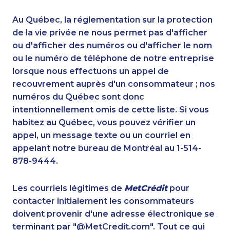
1-778-589-5284
1-587-316-3438
1-587-328-6502
1-416-243-5723
Au Québec, la réglementation sur la protection
1-250-276-4117
1-902-201-9344
de la vie privée ne nous permet pas d'afficher
1-780-421-5470
ou d'afficher des numéros ou d'afficher le nom
1-514-448-1278
ou le numéro de téléphone de notre entreprise
1-438-230-2036
1-888-488-1051
lorsque nous effectuons un appel de
1-902-482-1318
1-647-494-3377
recouvrement auprès d'un consommateur ; nos
1-902-482-1884
1-587-319-2097
numéros du Québec sont donc
1-438-230-2022
1-778-249-5018
intentionnellement omis de cette liste. Si vous
1-902-482-1867
1-778-401-2194
habitez au Québec, vous pouvez vérifier un
1-780-425-0963
1-604-696-3030
appel, un message texte ou un courriel en
1-437-900-0387
1-437-900-0402
appelant notre bureau de Montréal au 1-514-
1-587-317-5328
1-888-252-2022
878-9444.
1-778-663-5036
1-587-328-6632
1-438-289-3580
1-780-969-8969
Les courriels légitimes de
MetCrédit
pour
1-647-557-3554
1-514-600-7964
contacter initialement les consommateurs
1-418-612-6525
1-888-999-8302
doivent provenir d'une adresse électronique se
1-587-880-2016
1-778-589-5281
terminant par "@MetCredit.com". Tout ce qui