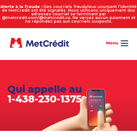
Alerte à la fraude :
Des courriels frauduleux usurpant l’identité
de MetCredit ont été signalés. Nous utilisons uniquement des
adresses courriel se terminant par
@metcredit.com/@metcredit.ca. Ne versez aucun paiement et
ne répondez pas aux courriels suspects.
Qui appelle au
1-438-230-1375