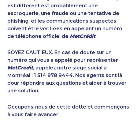
1-877-519-9560
1-250-244-3626
est différent est probablement une
1-647-560-4708
1-587-328-6547
escroquerie, une fraude ou une tentative de
1-780-420-2376
1-587-319-2218
phishing, et les communications suspectes
1-506-300-0107
1-647-245-1061
doivent être vérifiées en appelant un numéro
1-604-282-3650
1-587-316-3417
de téléphone officiel de
MetCrédit
.
1-289-777-9448
1-587-319-2143
1-902-482-1297
1-437-900-0351
SOYEZ CAUTIEUX. En cas de doute sur un
1-647-499-6760
1-902-482-9255
numéro qui vous a appelé pour représenter
1-647-715-6072
1-587-316-3319
MetCrédit
, appelez notre siège social à
1-587-328-6564
1-587-316-3396
Montréal : 1 514 878 9444. Nos agents sont là
1-438-230-2032
1-438-289-3579
pour répondre aux questions et aider à trouver
1-902-400-3268
1-250-244-3544
une solution.
1-250-244-3591
1-778-401-7159
1-587-328-6583
1-778-654-8400
Occupons-nous de cette dette et commençons
1-587-328-6623
1-778-401-2189
à vous faire avancer!
1-780-421-5474
1-514-312-2140
1-587-543-0630
1-438-289-3584
1-437-900-0337
1-587-489-1499