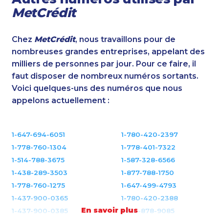
MetCrédit
Chez
MetCrédit
, nous travaillons pour de
nombreuses grandes entreprises, appelant des
milliers de personnes par jour. Pour ce faire, il
faut disposer de nombreux numéros sortants.
Voici quelques-uns des numéros que nous
appelons actuellement :
1-647-694-6051
1-780-420-2397
1-778-760-1304
1-778-401-7322
1-514-788-3675
1-587-328-6566
1-438-289-3503
1-877-788-1750
1-778-760-1275
1-647-499-4793
1-437-900-0365
1-780-420-2388
En savoir plus
1-437-900-0385
1-514-878-9085