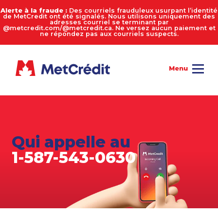
Alerte à la fraude :
Des courriels frauduleux usurpant l’identité
de MetCredit ont été signalés. Nous utilisons uniquement des
adresses courriel se terminant par
@metcredit.com/@metcredit.ca. Ne versez aucun paiement et
ne répondez pas aux courriels suspects.
Qui appelle au
1-587-543-0630