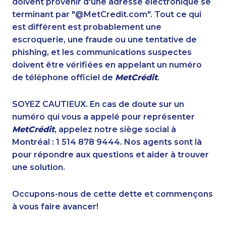
doivent provenir d'une adresse électronique se
1-778-588-9263
1-438-289-3503
terminant par "@MetCredit.com". Tout ce qui
1-902-400-3259
1-855-639-0579
est différent est probablement une
1-778-589-5289
1-587-328-6516
escroquerie, une fraude ou une tentative de
1-778-401-2178
1-418-579-0904
phishing, et les communications suspectes
1-778-663-5034
1-780-936-8215
doivent être vérifiées en appelant un numéro
1-877-417-1757
1-438-230-1364
de téléphone officiel de
MetCrédit
.
1-647-494-7834
1-902-482-2189
1-647-245-1043
1-438-230-2003
SOYEZ CAUTIEUX. En cas de doute sur un
1-778-760-1275
1-587-489-1493
numéro qui vous a appelé pour représenter
1-647-503-3778
1-587-316-3432
MetCrédit
, appelez notre siège social à
1-778-249-5016
1-437-900-0339
Montréal : 1 514 878 9444. Nos agents sont là
1-289-777-9447
1-438-230-2027
pour répondre aux questions et aider à trouver
1-647-499-8123
1-579-267-0757
une solution.
1-250-244-3566
1-579-267-0748
1-647-560-4081
1-587-880-2016
Occupons-nous de cette dette et commençons
1-877-788-1054
1-587-316-4591
à vous faire avancer!
1-250-244-3530
1-587-319-2121