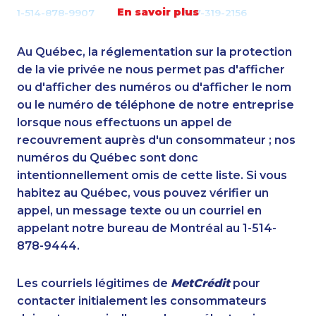
En savoir plus
1-514-878-9907
1-587-319-2156
1-855-329-9754
1-778-652-4410
1-778-401-7289
1-587-328-6577
Au Québec, la réglementation sur la protection
1-877-904-9154
1-514-798-8832
de la vie privée ne nous permet pas d'afficher
1-604-282-3651
ou d'afficher des numéros ou d'afficher le nom
1-877-788-1055
ou le numéro de téléphone de notre entreprise
1-416-239-7116
1-778-588-9275
lorsque nous effectuons un appel de
1-778-401-7173
1-418-480-5873
recouvrement auprès d'un consommateur ; nos
1-416-907-9634
1-587-319-2093
numéros du Québec sont donc
1-778-403-4610
1-587-316-3325
intentionnellement omis de cette liste. Si vous
1-416-243-5723
1-647-715-9379
habitez au Québec, vous pouvez vérifier un
1-587-328-6625
1-289-777-9443
appel, un message texte ou un courriel en
1-780-936-8221
1-579-267-0742
appelant notre bureau de Montréal au 1-514-
1-437-900-0374
1-647-245-5597
878-9444.
1-587-328-6623
1-877-677-8067
1-587-328-6505
1-587-316-3398
Les courriels légitimes de
MetCrédit
pour
1-403-306-0433
1-587-316-3445
contacter initialement les consommateurs
1-902-482-1885
1-514-878-9572