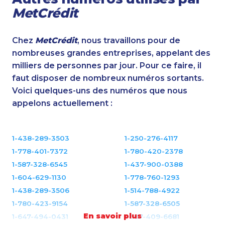
MetCrédit
Chez
MetCrédit
, nous travaillons pour de
nombreuses grandes entreprises, appelant des
milliers de personnes par jour. Pour ce faire, il
faut disposer de nombreux numéros sortants.
Voici quelques-uns des numéros que nous
appelons actuellement :
1-438-289-3503
1-250-276-4117
1-778-401-7372
1-780-420-2378
1-587-328-6545
1-437-900-0388
1-604-629-1130
1-778-760-1293
1-438-289-3506
1-514-788-4922
1-780-423-9154
1-587-328-6505
En savoir plus
1-647-494-0431
1-587-409-6681