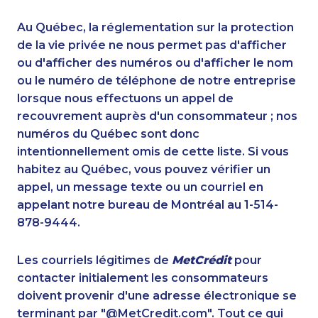
1-403-855-4049
1-902-400-0801
1-778-249-5015
1-902-482-1867
Au Québec, la réglementation sur la protection
1-647-722-9382
1-819-201-0892
de la vie privée ne nous permet pas d'afficher
1-438-289-3593
ou d'afficher des numéros ou d'afficher le nom
1-604-282-3658
ou le numéro de téléphone de notre entreprise
1-902-482-8393
1-587-328-6618
lorsque nous effectuons un appel de
1-579-267-0755
1-587-319-2087
recouvrement auprès d'un consommateur ; nos
1-780-992-1127
1-647-693-9133
numéros du Québec sont donc
1-587-319-2103
1-514-448-1285
intentionnellement omis de cette liste. Si vous
1-587-328-6499
1-778-760-1275
habitez au Québec, vous pouvez vérifier un
1-902-482-9289
1-438-289-3583
appel, un message texte ou un courriel en
1-778-401-2186
1-780-420-2399
appelant notre bureau de Montréal au 1-514-
1-514-878-0799
1-902-201-9366
878-9444.
1-778-401-2178
1-778-401-7173
1-587-319-2216
1-587-318-5592
Les courriels légitimes de
MetCrédit
pour
1-579-267-0756
1-877-425-1522
contacter initialement les consommateurs
1-438-230-1358
1-902-400-0948
doivent provenir d'une adresse électronique se
1-587-316-3426
1-587-319-2121
terminant par "@MetCredit.com". Tout ce qui