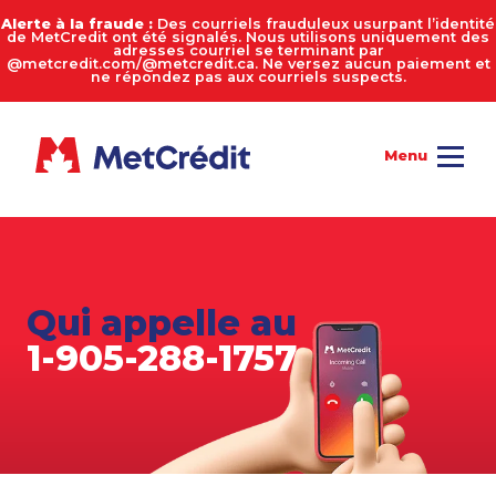
Alerte à la fraude :
Des courriels frauduleux usurpant l’identité
de MetCredit ont été signalés. Nous utilisons uniquement des
adresses courriel se terminant par
@metcredit.com/@metcredit.ca. Ne versez aucun paiement et
ne répondez pas aux courriels suspects.
Qui appelle au
1-905-288-1757