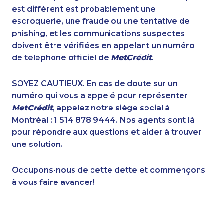
1-438-230-2001
1-587-328-6624
est différent est probablement une
1-877-788-1752
1-416-907-0919
escroquerie, une fraude ou une tentative de
1-587-328-6572
1-905-288-1760
phishing, et les communications suspectes
1-778-401-7210
1-289-777-9449
doivent être vérifiées en appelant un numéro
1-778-589-5282
1-250-277-4304
de téléphone officiel de
MetCrédit
.
1-514-788-3675
1-647-493-8939
1-438-230-2002
1-587-319-2137
SOYEZ CAUTIEUX. En cas de doute sur un
1-438-230-1368
1-902-482-9354
numéro qui vous a appelé pour représenter
1-418-478-1735
1-778-401-7398
MetCrédit
, appelez notre siège social à
1-250-244-3530
1-778-401-2184
Montréal : 1 514 878 9444. Nos agents sont là
1-778-401-2218
1-437-900-0391
pour répondre aux questions et aider à trouver
1-437-900-0337
1-902-482-9169
une solution.
1-506-777-0242
1-250-244-3626
1-647-503-3780
1-438-289-3599
Occupons-nous de cette dette et commençons
1-780-423-5703
1-647-427-9803
à vous faire avancer!
1-587-319-2133
1-604-282-3651
1-905-288-1761
1-587-328-6526
1-587-328-6626
1-587-319-2102