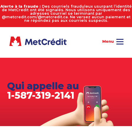
Alerte à la fraude :
Des courriels frauduleux usurpant l’identité
de MetCredit ont été signalés. Nous utilisons uniquement des
adresses courriel se terminant par
@metcredit.com/@metcredit.ca. Ne versez aucun paiement et
ne répondez pas aux courriels suspects.
Qui appelle au
1-587-319-2141