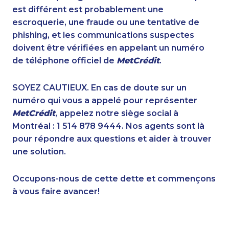
1-416-907-3027
1-902-482-1318
est différent est probablement une
1-647-715-9378
1-905-288-1757
escroquerie, une fraude ou une tentative de
1-877-788-1055
1-587-328-6590
phishing, et les communications suspectes
1-587-319-2129
1-780-420-2379
doivent être vérifiées en appelant un numéro
1-902-400-3260
1-418-478-3232
de téléphone officiel de
MetCrédit
.
1-587-319-2125
1-289-846-5339
1-587-316-3439
1-587-319-2146
SOYEZ CAUTIEUX. En cas de doute sur un
1-438-289-3500
1-587-316-3436
numéro qui vous a appelé pour représenter
1-587-328-6614
1-514-788-7630
MetCrédit
, appelez notre siège social à
1-579-267-0751
1-647-494-7750
Montréal : 1 514 878 9444. Nos agents sont là
1-778-401-2232
1-647-428-7523
pour répondre aux questions et aider à trouver
1-647-490-9021
1-250-244-3544
une solution.
1-604-282-3652
1-647-494-3377
1-438-230-1368
1-902-706-0848
Occupons-nous de cette dette et commençons
1-604-282-0617
1-902-400-0801
à vous faire avancer!
1-418-602-4746
1-905-819-9104
1-778-403-4610
1-437-900-0374
1-780-420-2376
1-778-401-2224