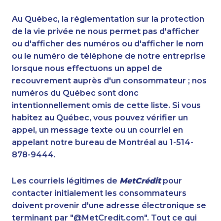
1-905-819-8939
1-888-252-2022
1-888-417-1760
1-778-383-9354
Au Québec, la réglementation sur la protection
1-778-662-5025
1-587-319-2150
de la vie privée ne nous permet pas d'afficher
1-587-328-6517
ou d'afficher des numéros ou d'afficher le nom
1-418-612-6525
ou le numéro de téléphone de notre entreprise
1-647-245-1042
1-647-245-1056
lorsque nous effectuons un appel de
1-604-282-3654
1-866-878-9444
recouvrement auprès d'un consommateur ; nos
1-778-589-7224
1-587-489-1498
numéros du Québec sont donc
1-604-282-0619
1-587-328-6599
intentionnellement omis de cette liste. Si vous
1-855-969-8963
1-778-401-2195
habitez au Québec, vous pouvez vérifier un
1-604-282-3653
1-604-282-3655
appel, un message texte ou un courriel en
1-780-420-2387
1-587-328-6607
appelant notre bureau de Montréal au 1-514-
1-587-328-6535
1-778-589-5285
878-9444.
1-250-276-4115
1-250-276-4123
1-437-900-0372
1-902-700-0053
Les courriels légitimes de
MetCrédit
pour
1-416-907-0919
1-438-289-3501
contacter initialement les consommateurs
1-888-488-1051
1-819-201-2094
doivent provenir d'une adresse électronique se
1-778-760-1284
1-579-267-0753
terminant par "@MetCredit.com". Tout ce qui