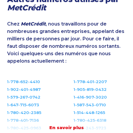
MetCrédit
Chez
MetCrédit
, nous travaillons pour de
nombreuses grandes entreprises, appelant des
milliers de personnes par jour. Pour ce faire, il
faut disposer de nombreux numéros sortants.
Voici quelques-uns des numéros que nous
appelons actuellement :
1-778-652-4410
1-778-401-2207
1-902-401-4987
1-905-819-0432
1-579-267-0742
1-416-907-3020
1-647-715-6073
1-587-543-0710
1-780-420-2385
1-514-448-1265
1-778-401-7136
1-780-425-6318
En savoir plus
1-780-425-0963
1-416-243-5723