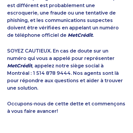
1-587-328-6581
1-587-319-2160
est différent est probablement une
1-587-328-6527
1-877-788-1756
escroquerie, une fraude ou une tentative de
1-587-402-3751
1-587-316-3416
phishing, et les communications suspectes
1-437-900-0397
1-902-482-1301
doivent être vérifiées en appelant un numéro
1-778-403-4610
1-418-480-1967
de téléphone officiel de
MetCrédit
.
1-579-267-0745
1-778-589-7224
1-780-420-2396
1-778-401-7165
SOYEZ CAUTIEUX. En cas de doute sur un
1-514-878-9085
1-905-819-9104
numéro qui vous a appelé pour représenter
1-780-420-2397
1-587-319-2217
MetCrédit
, appelez notre siège social à
1-438-230-2016
1-780-936-8231
Montréal : 1 514 878 9444. Nos agents sont là
1-780-936-8226
1-587-328-6624
pour répondre aux questions et aider à trouver
1-416-907-0935
1-647-428-7523
une solution.
1-587-316-3795
1-778-401-7322
1-438-289-3504
1-780-425-0963
Occupons-nous de cette dette et commençons
1-438-230-1378
1-514-798-8827
à vous faire avancer!
1-905-916-2023
1-902-482-9349
1-437-900-0337
1-587-316-3437
1-647-493-8954
1-647-715-6071