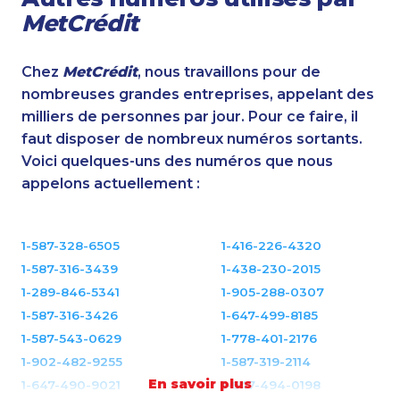
MetCrédit
Chez
MetCrédit
, nous travaillons pour de
nombreuses grandes entreprises, appelant des
milliers de personnes par jour. Pour ce faire, il
faut disposer de nombreux numéros sortants.
Voici quelques-uns des numéros que nous
appelons actuellement :
1-587-328-6505
1-416-226-4320
1-587-316-3439
1-438-230-2015
1-289-846-5341
1-905-288-0307
1-587-316-3426
1-647-499-8185
1-587-543-0629
1-778-401-2176
1-902-482-9255
1-587-319-2114
En savoir plus
1-647-490-9021
1-647-494-0198