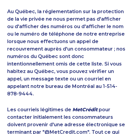
1-905-288-1055
1-587-316-3325
1-647-722-9431
1-438-230-2022
Au Québec, la réglementation sur la protection
1-587-319-2136
1-902-482-9307
de la vie privée ne nous permet pas d'afficher
1-418-602-4565
ou d'afficher des numéros ou d'afficher le nom
1-437-900-0388
ou le numéro de téléphone de notre entreprise
1-514-788-7629
1-844-820-8826
lorsque nous effectuons un appel de
1-604-629-1090
1-877-677-8067
recouvrement auprès d'un consommateur ; nos
1-780-420-2392
1-587-489-1491
numéros du Québec sont donc
1-902-482-2171
1-587-319-2104
intentionnellement omis de cette liste. Si vous
1-514-448-1278
1-647-715-9376
habitez au Québec, vous pouvez vérifier un
1-587-328-6618
1-438-289-3593
appel, un message texte ou un courriel en
1-587-328-6516
1-647-715-6073
appelant notre bureau de Montréal au 1-514-
1-416-227-2642
1-418-612-6525
878-9444.
1-866-878-9018
1-437-900-0405
1-514-798-8830
1-437-900-0339
Les courriels légitimes de
MetCrédit
pour
1-437-900-0341
1-902-400-0795
contacter initialement les consommateurs
1-403-420-5869
1-514-798-8833
doivent provenir d'une adresse électronique se
1-438-289-3585
1-905-282-1759
terminant par "@MetCredit.com". Tout ce qui