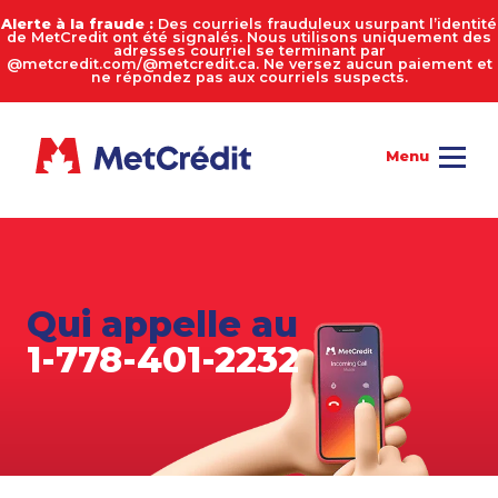
Alerte à la fraude :
Des courriels frauduleux usurpant l’identité
de MetCredit ont été signalés. Nous utilisons uniquement des
adresses courriel se terminant par
@metcredit.com/@metcredit.ca. Ne versez aucun paiement et
ne répondez pas aux courriels suspects.
Qui appelle au
1-778-401-2232