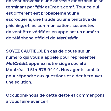
doivent provenir d'une adresse électronique se
1-587-316-3407
1-514-312-2106
terminant par "@MetCredit.com". Tout ce qui
1-438-289-3593
1-778-589-7228
est différent est probablement une
1-902-201-9375
1-647-715-9374
escroquerie, une fraude ou une tentative de
1-647-715-6060
1-778-401-2224
phishing, et les communications suspectes
1-877-788-1750
1-587-319-2141
doivent être vérifiées en appelant un numéro
1-437-900-0338
1-780-420-2386
de téléphone officiel de
MetCrédit
.
1-902-482-9169
1-514-448-9213
1-778-403-4765
1-902-482-9255
SOYEZ CAUTIEUX. En cas de doute sur un
1-780-420-2379
1-437-900-0328
numéro qui vous a appelé pour représenter
1-604-282-0619
1-506-300-4126
MetCrédit
, appelez notre siège social à
1-514-448-1274
1-438-230-2015
Montréal : 1 514 878 9444. Nos agents sont là
1-855-969-8962
1-587-489-1491
pour répondre aux questions et aider à trouver
1-587-319-2097
1-780-421-5468
une solution.
1-403-306-0483
1-579-267-0758
1-587-316-3390
1-587-316-4594
Occupons-nous de cette dette et commençons
1-437-900-0377
1-780-423-2231
à vous faire avancer!
1-514-798-8825
1-902-482-2196