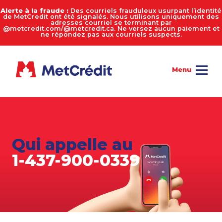
Alerte à la fraude :
Des courriels frauduleux usurpant l’identité
de MetCredit ont été signalés. Nous utilisons uniquement des
adresses courriel se terminant par
@metcredit.com/@metcredit.ca. Ne versez aucun paiement et
ne répondez pas aux courriels suspects.
Qui appelle au
1-437-900-0339