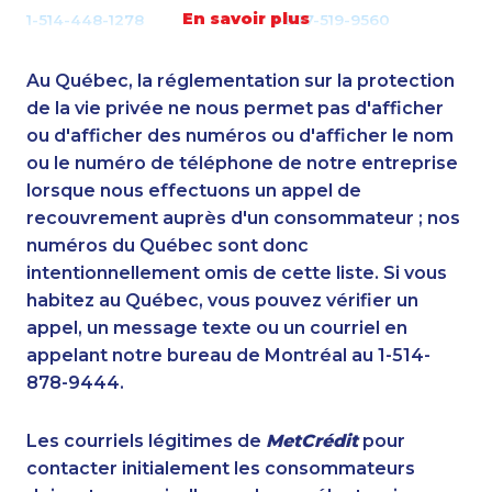
En savoir plus
1-514-448-1278
1-877-519-9560
1-647-722-5285
1-902-482-3165
1-587-319-2129
1-902-400-3260
Au Québec, la réglementation sur la protection
1-780-423-5705
1-778-589-7221
de la vie privée ne nous permet pas d'afficher
1-587-328-6534
ou d'afficher des numéros ou d'afficher le nom
1-250-244-3572
ou le numéro de téléphone de notre entreprise
1-902-400-0361
1-416-235-0434
lorsque nous effectuons un appel de
1-778-401-2180
1-647-428-7523
recouvrement auprès d'un consommateur ; nos
1-778-401-7194
1-587-543-0629
numéros du Québec sont donc
1-778-588-9275
1-438-289-3597
intentionnellement omis de cette liste. Si vous
1-418-612-6525
1-438-289-3598
habitez au Québec, vous pouvez vérifier un
1-778-662-5024
1-437-900-0337
appel, un message texte ou un courriel en
1-604-282-3652
1-647-715-9371
appelant notre bureau de Montréal au 1-514-
1-647-245-1055
1-416-907-0976
878-9444.
1-437-900-0361
1-877-788-1755
1-587-328-6639
1-587-316-3439
Les courriels légitimes de
MetCrédit
pour
1-514-788-7629
1-905-288-1751
contacter initialement les consommateurs
1-438-230-1384
1-514-788-4630