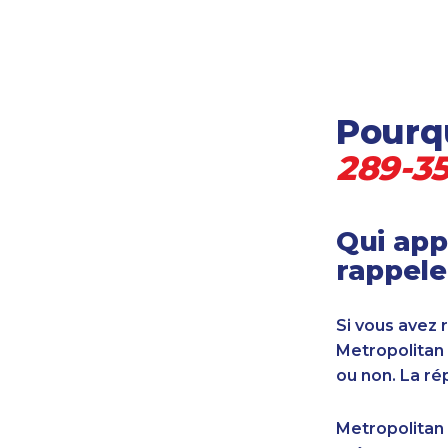
Locataire-propriétaire
Médecine et soins de santé
Petites entreprises
Pétrole et gaz
Pourqu
Services financiers
Transport
289-3
Transport maritime
Vétérinaire
Qui app
rappele
Si vous avez 
Metropolitan
ou non. La ré
Metropolitan