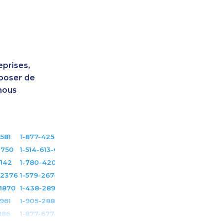
eprises,
sposer de
nous
3581
1-877-425-1522
1750
1-514-613-0102
2142
1-780-420-2399
-2376
1-579-267-0737
1870
1-438-289-3597
2961
1-905-288-1761
186
1-877-677-8162