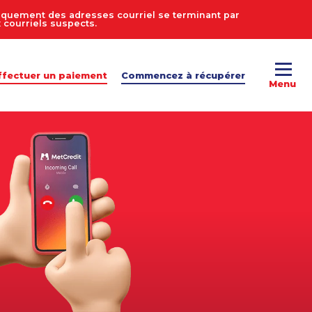
uniquement des adresses courriel se terminant par
courriels suspects.
ffectuer un paiement
Commencez à récupérer