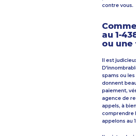
contre vous.
Commen
au 1-43
ou une 
Il est judicie
D'innombrable
spams ou les 
donnent beauc
paiement, vér
agence de re
appels, à bie
comprendre l
appelons au 1