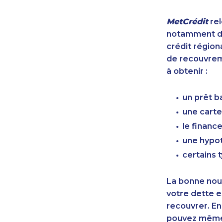
MetCrédit
rel
notamment de
crédit région
de recouvreme
à obtenir :
un prêt b
une carte
le finan
une hypot
certains 
La bonne nouv
votre dette e
recouvrer. En
pouvez même 