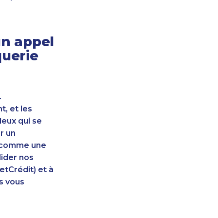
n appel
querie
.
, et les
leux qui se
r un
nt comme une
lider nos
etCrédit) et à
s vous