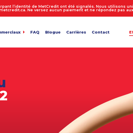
rpant l’identité de MetCredit ont été signalés. Nous utilisons 
tcredit.ca. Ne versez aucun paiement et ne répondez pas aux 
mmerciaux
FAQ
Blogue
Carrières
Contact
E
dit
de comptes 24 heures sur 24, 7 jours sur 7
ur de recouvrement de créances
 entreprise
n des comptes
u
de fichiers
ts en vrac
82
e facture
de confidentialité