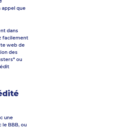
e
n appel que
ent dans
z facilement
site web de
tion des
sters" ou
édit
édité
ec une
c le BBB, ou