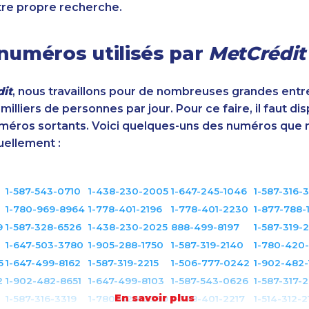
tre propre recherche.
numéros utilisés par
MetCrédit
it
, nous travaillons pour de nombreuses grandes entr
illiers de personnes par jour. Pour ce faire, il faut di
éros sortants. Voici quelques-uns des numéros que 
uellement :
1-587-543-0710
1-438-230-2005
1-647-245-1046
1-587-316-
1-780-969-8964
1-778-401-2196
1-778-401-2230
1-877-788-
9
1-587-328-6526
1-438-230-2025
888-499-8197
1-587-319-
1-647-503-3780
1-905-288-1750
1-587-319-2140
1-780-420
5
1-647-499-8162
1-587-319-2215
1-506-777-0242
1-902-482-
2
1-902-482-8651
1-647-499-8103
1-587-543-0626
1-587-317-
En savoir plus
1-587-316-3319
1-780-420-2389
1-778-401-2217
1-514-312-2