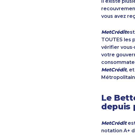
Il existe plu
recouvrement 
vous avez reç
MetCrédit
est
TOUTES les pr
vérifier vous
votre gouvern
consommateur
MetCrédit
, e
Métropolitain
Le Bett
depuis 
MetCrédit
est
notation A+ 