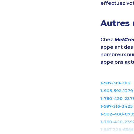
effectuez vo
Autres 
Chez
MetCréd
appelant des m
nombreux num
appelons act
1-587-319-2116
1-905-592-1379
1-780-420-237
1-587-316-3425
1-902-400-079
1-780-420-239
1-587-328-6586