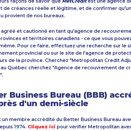
sieurs façons de savoir que
MetCrédit
est une agence d
de créances réelle et légitime, et de confirmer qu'u
u provient de nos bureaux.
 agréé et cautionné en tant qu'agence de recouvrem
ovinces et territoires canadiens - ce que vous pouve
-même. Pour ce faire, effectuez une recherche sur le 
ement provincial ou sur le site de l'agence de protec
s de la province. Cherchez "Metropolitan Credit Adju
t au Québec cherchez "Agence de recouvrement de cr
".
er Business Bureau (BBB) accr
près d'un demi-siècle
 un membre accrédité du Better Business Bureau av
depuis 1974.
Cliquez ici
pour vérifier Metropolitan ave