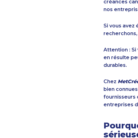
créances cana
nos entrepris
Si vous avez 
recherchons,
Attention : S
en résulte pe
durables.
Chez
MetCréd
bien connues,
fournisseurs 
entreprises d
Pourquo
sérieu