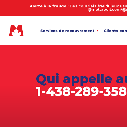
Alerte à la fraude :
Des courriels frauduleux usu
@metcredit.com/@me
Services de recouvrement
Clients co
Commercial
My.MetCre
Pour l’envoi 
Consommateurs
Calculate
Entreprises de services
Connexion
Pour l’exame
Qui appelle a
Transfert 
Agriculture
Téléversemen
1-438-289-35
Arriérés en automobile
Payez votr
Biens de succession et décès
Politique 
Équipement lourd
Fabrication
Juridique