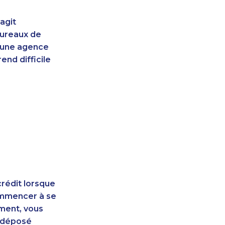
agit
bureaux de
d'une agence
end difficile
rédit lorsque
ommencer à se
ement, vous
t déposé