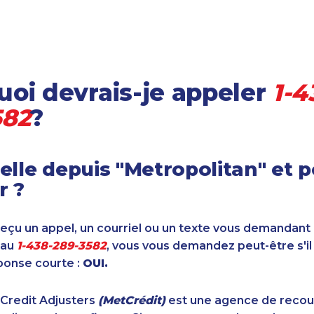
oi devrais-je appeler
1-4
582
?
elle depuis "Metropolitan" et 
r ?
reçu un appel, un courriel ou un texte vous demandant
 au
1-438-289-3582
, vous vous demandez peut-être s'il
ponse courte :
OUI.
 Credit Adjusters
(MetCrédit)
est une agence de reco