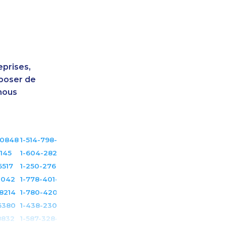
eprises,
sposer de
nous
-0848
1-514-798-8831
2145
1-604-282-3650
6517
1-250-276-4122
1042
1-778-401-7159
8214
1-780-420-2389
6380
1-438-230-2001
8832
1-587-328-6546