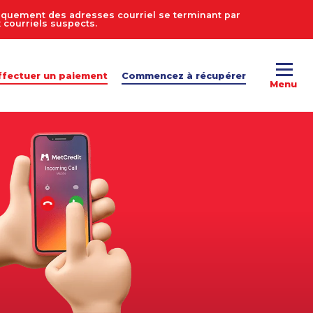
uniquement des adresses courriel se terminant par
courriels suspects.
ffectuer un paiement
Commencez à récupérer