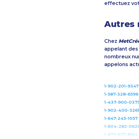
effectuez vo
Autres 
Chez
MetCréd
appelant des m
nombreux num
appelons act
1-902-201-9347
1-587-328-6596
1-437-900-037
1-902-400-326
1-647-245-1057
1-604-282-062
1-877-677-8164