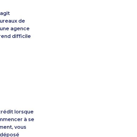
agit
bureaux de
d'une agence
end difficile
rédit lorsque
ommencer à se
ement, vous
t déposé