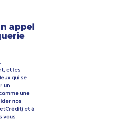
n appel
querie
.
, et les
leux qui se
r un
nt comme une
lider nos
etCrédit) et à
s vous