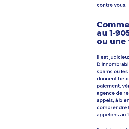
contre vous.
Commen
au 1-90
ou une 
Il est judicie
D'innombrable
spams ou les 
donnent beauc
paiement, vér
agence de re
appels, à bie
comprendre l
appelons au 1