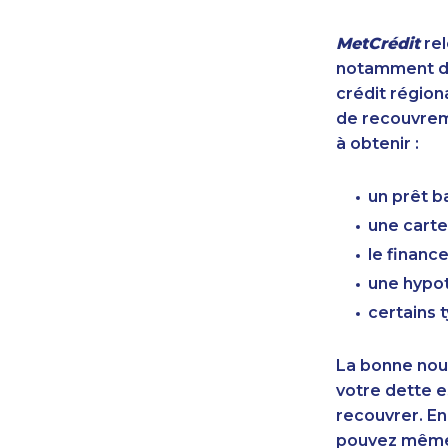
MetCrédit
rel
notamment de
crédit région
de recouvreme
à obtenir :
un prêt b
une carte
le finan
une hypot
certains 
La bonne nouv
votre dette e
recouvrer. En
pouvez même 