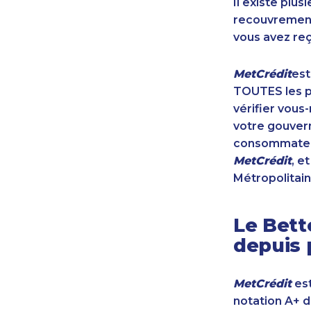
Il existe plu
recouvrement 
vous avez reç
MetCrédit
est
TOUTES les pr
vérifier vous
votre gouvern
consommateur
MetCrédit
, e
Métropolitain
Le Bett
depuis 
MetCrédit
est
notation A+ 