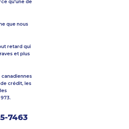
rce qu'une de
nne que nous
ut retard qui
raves et plus
s canadiennes
e crédit, les
les
1973.
55-7463