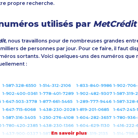
tre propre recherche.
numéros utilisés par
MetCrédit
it
, nous travaillons pour de nombreuses grandes entr
illiers de personnes par jour. Pour ce faire, il faut di
éros sortants. Voici quelques-uns des numéros que 
uellement :
1-587-328-6550
1-514-312-2106
1-833-840-9986
1-902-706
1-902-400-0361
1-778-401-7289
1-902-482-9307
1-587-319-
5
1-647-503-3778
1-877-661-5465
1-289-777-9446
1-587-328-
1
1-647-715-6068
1-438-230-2028
1-819-201-0685
1-647-245-
1-587-316-3405
1-250-276-4108
1-604-282-3657
1-780-936-
0
1-780-420-2385
1-438-230-1366
1-604-629-1130
1-416-222-
En savoir plus
1-437-900-0337
1-587-409-6586
1-587-319-2135
1-514-798-