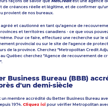
sieurs façons de savoir que
MetCrédit
est une agence d
de créances réelle et légitime, et de confirmer qu'u
u provient de nos bureaux.
 agréé et cautionné en tant qu'agence de recouvrem
ovinces et territoires canadiens - ce que vous pouve
-même. Pour ce faire, effectuez une recherche sur le 
ement provincial ou sur le site de l'agence de protec
s de la province. Cherchez "Metropolitan Credit Adju
t au Québec cherchez "Agence de recouvrement de cr
".
er Business Bureau (BBB) accr
près d'un demi-siècle
 un membre accrédité du Better Business Bureau av
depuis 1974.
Cliquez ici
pour vérifier Metropolitan ave