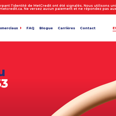
rpant l’identité de MetCredit ont été signalés. Nous utilisons 
tcredit.ca. Ne versez aucun paiement et ne répondez pas aux 
mmerciaux
FAQ
Blogue
Carrières
Contact
E
dit
de comptes 24 heures sur 24, 7 jours sur 7
ur de recouvrement de créances
 entreprise
n des comptes
u
de fichiers
ts en vrac
63
e facture
de confidentialité