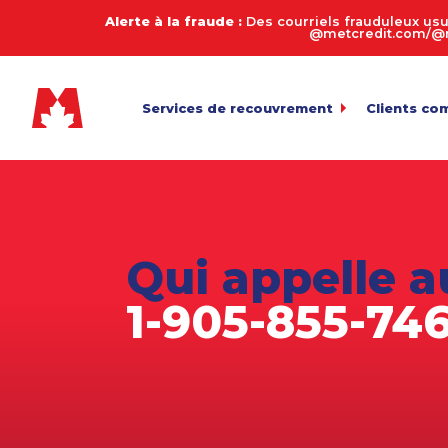
Alerte à la fraude :
Des courriels frauduleux usu
@metcredit.com/@me
Services de recouvrement
Clients co
Commercial
My.MetCre
Pour l’envoi 
Consommateurs
Calculate
Entreprises de services
Connexion
Pour l’exame
Qui appelle a
Transfert 
Agriculture
Téléversemen
1-905-855-74
Arriérés en automobile
Payez votr
Biens de succession et décès
Politique 
Équipement lourd
Fabrication
Juridique