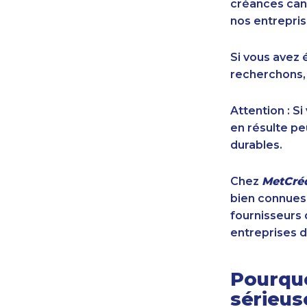
créances cana
nos entrepris
Si vous avez 
recherchons,
Attention : S
en résulte pe
durables.
Chez
MetCréd
bien connues,
fournisseurs 
entreprises d
Pourquo
sérieu