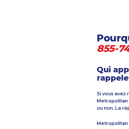
Locataire-propriétaire
Médecine et soins de santé
Petites entreprises
Pétrole et gaz
Pourqu
Services financiers
Transport
855-7
Transport maritime
Vétérinaire
Qui app
rappele
Si vous avez 
Metropolitan
ou non. La ré
Metropolitan