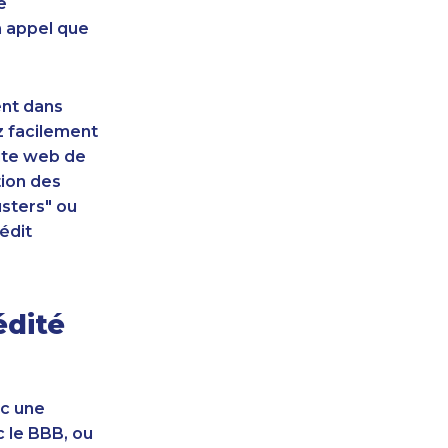
e
n appel que
ent dans
z facilement
site web de
tion des
sters" ou
édit
édité
ec une
c le BBB, ou