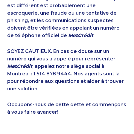
1-778-401-7210
1-778-401-2218
est différent est probablement une
1-902-482-8372
1-647-715-6065
escroquerie, une fraude ou une tentative de
1-905-592-1379
1-438-230-2015
phishing, et les communications suspectes
1-587-880-2016
1-579-267-0717
doivent être vérifiées en appelant un numéro
1-587-316-3325
1-780-936-8231
de téléphone officiel de
MetCrédit
.
1-514-798-8827
1-780-420-2392
1-416-907-0867
1-587-328-6622
SOYEZ CAUTIEUX. En cas de doute sur un
1-587-319-2139
1-647-245-1055
numéro qui vous a appelé pour représenter
1-647-715-6072
1-647-494-3808
MetCrédit
, appelez notre siège social à
1-604-696-3032
1-514-448-9213
Montréal : 1 514 878 9444. Nos agents sont là
1-587-316-3407
1-780-421-5472
pour répondre aux questions et aider à trouver
1-780-423-5705
1-647-715-6071
une solution.
1-514-613-0102
1-902-482-1870
1-778-654-8301
1-604-282-3650
Occupons-nous de cette dette et commençons
1-587-328-6632
1-587-543-0623
à vous faire avancer!
1-888-252-2022
1-587-316-3426
1-866-878-9017
1-819-201-2120
1-438-289-3580
1-416-222-6380