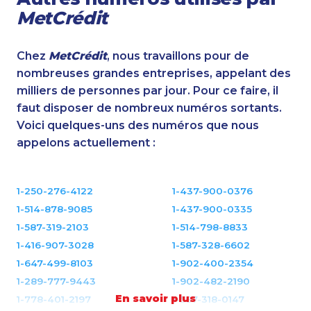
MetCrédit
Chez
MetCrédit
, nous travaillons pour de
nombreuses grandes entreprises, appelant des
milliers de personnes par jour. Pour ce faire, il
faut disposer de nombreux numéros sortants.
Voici quelques-uns des numéros que nous
appelons actuellement :
1-250-276-4122
1-437-900-0376
1-514-878-9085
1-437-900-0335
1-587-319-2103
1-514-798-8833
1-416-907-3028
1-587-328-6602
1-647-499-8103
1-902-400-2354
1-289-777-9443
1-902-482-2190
En savoir plus
1-778-401-2197
1-587-318-0147