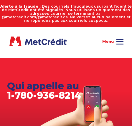
Alerte à la fraude :
Des courriels frauduleux usurpant l’identité
de MetCredit ont été signalés. Nous utilisons uniquement des
adresses courriel se terminant par
@metcredit.com/@metcredit.ca. Ne versez aucun paiement et
ne répondez pas aux courriels suspects.
Qui appelle au
1-780-936-8214