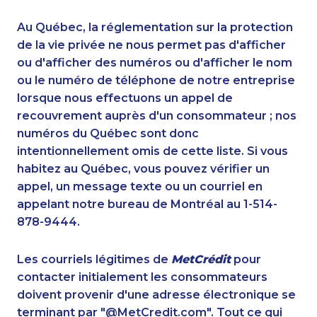
1-437-900-0346
1-778-589-7228
1-778-760-1291
1-437-900-0341
Au Québec, la réglementation sur la protection
1-438-230-1374
1-514-798-8826
de la vie privée ne nous permet pas d'afficher
1-579-267-0756
ou d'afficher des numéros ou d'afficher le nom
1-587-316-3440
ou le numéro de téléphone de notre entreprise
1-905-288-1758
1-778-401-7407
lorsque nous effectuons un appel de
1-647-245-1048
1-780-969-8962
recouvrement auprès d'un consommateur ; nos
1-647-494-7750
1-902-701-3550
numéros du Québec sont donc
1-438-289-3582
1-579-267-0754
intentionnellement omis de cette liste. Si vous
1-780-425-0963
1-506-265-4722
habitez au Québec, vous pouvez vérifier un
1-778-383-9354
1-604-684-0558
appel, un message texte ou un courriel en
1-437-900-0338
1-587-319-2143
appelant notre bureau de Montréal au 1-514-
1-647-715-9379
1-587-319-2147
878-9444.
1-647-494-0198
1-587-328-6502
1-780-421-5468
1-604-629-1131
Les courriels légitimes de
MetCrédit
pour
1-647-722-9514
1-866-463-9161
contacter initialement les consommateurs
1-780-423-9154
1-604-282-0620
doivent provenir d'une adresse électronique se
1-416-223-4524
1-587-316-3581
terminant par "@MetCredit.com". Tout ce qui