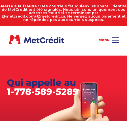
Alerte à la fraude :
Des courriels frauduleux usurpant l’identité
de MetCredit ont été signalés. Nous utilisons uniquement des
adresses courriel se terminant par
@metcredit.com/@metcredit.ca. Ne versez aucun paiement et
ne répondez pas aux courriels suspects.
Qui appelle au
1-778-589-5289