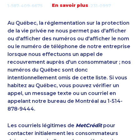
En savoir plus
1-587-409-6675
1-416-231-0997
1-905-288-1758
1-587-319-2132
1-416-916-0328
1-250-277-4304
Au Québec, la réglementation sur la protection
1-905-823-3587
1-587-328-6587
de la vie privée ne nous permet pas d'afficher
1-514-448-1304
ou d'afficher des numéros ou d'afficher le nom
1-778-401-2238
ou le numéro de téléphone de notre entreprise
1-778-401-2178
1-877-999-1497
lorsque nous effectuons un appel de
1-778-760-1291
1-587-316-3437
recouvrement auprès d'un consommateur ; nos
1-416-231-7896
1-902-400-0948
numéros du Québec sont donc
1-780-900-8863
1-604-629-1132
intentionnellement omis de cette liste. Si vous
1-437-900-0375
1-437-900-0381
habitez au Québec, vous pouvez vérifier un
1-438-289-3584
1-778-249-5017
appel, un message texte ou un courriel en
1-844-275-5101
1-902-482-2171
appelant notre bureau de Montréal au 1-514-
1-416-239-0375
1-902-201-9349
878-9444.
1-418-615-3020
1-647-245-1057
1-438-289-3581
1-902-700-0067
Les courriels légitimes de
MetCrédit
pour
1-778-654-8400
1-647-722-5417
contacter initialement les consommateurs
1-902-482-1301
1-514-687-6164