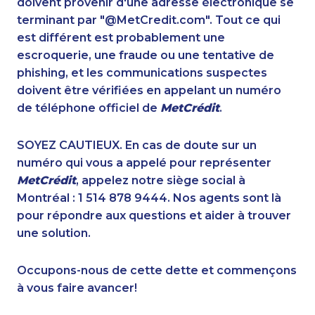
doivent provenir d'une adresse électronique se
1-888-417-1760
1-587-328-6609
terminant par "@MetCredit.com". Tout ce qui
1-778-401-7398
1-416-239-7116
est différent est probablement une
1-778-401-7162
1-778-401-7194
escroquerie, une fraude ou une tentative de
1-778-401-7396
1-587-328-6583
phishing, et les communications suspectes
1-905-288-1760
1-902-482-1318
doivent être vérifiées en appelant un numéro
1-647-430-1080
1-905-819-9104
de téléphone officiel de
MetCrédit
.
1-647-560-4708
1-587-316-3407
1-587-316-3391
1-604-282-3653
SOYEZ CAUTIEUX. En cas de doute sur un
1-877-677-8163
1-438-289-3500
numéro qui vous a appelé pour représenter
1-587-328-6625
888-499-8197
MetCrédit
, appelez notre siège social à
1-438-230-2009
1-437-900-0348
Montréal : 1 514 878 9444. Nos agents sont là
1-587-328-6618
1-902-482-9325
pour répondre aux questions et aider à trouver
1-800-835-7094
1-778-401-7407
une solution.
1-902-482-9283
1-587-316-3402
1-438-230-2017
1-902-482-9266
Occupons-nous de cette dette et commençons
1-587-316-3436
1-514-798-8833
à vous faire avancer!
1-902-482-1884
1-587-319-2147