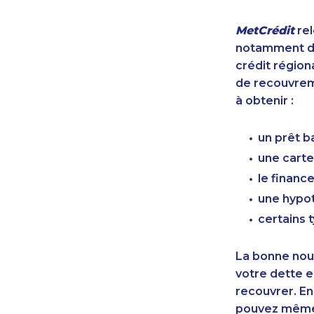
MetCrédit
rel
notamment de
crédit région
de recouvreme
à obtenir :
un prêt b
une carte
le finan
une hypot
certains 
La bonne nouv
votre dette e
recouvrer. En
pouvez même 