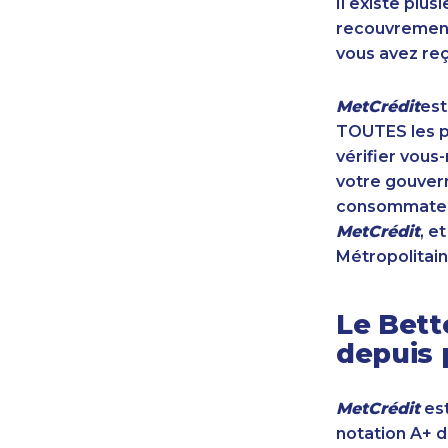
Il existe plu
recouvrement 
vous avez reç
MetCrédit
est
TOUTES les pr
vérifier vous
votre gouvern
consommateur
MetCrédit
, e
Métropolitain
Le Bett
depuis 
MetCrédit
est
notation A+ 