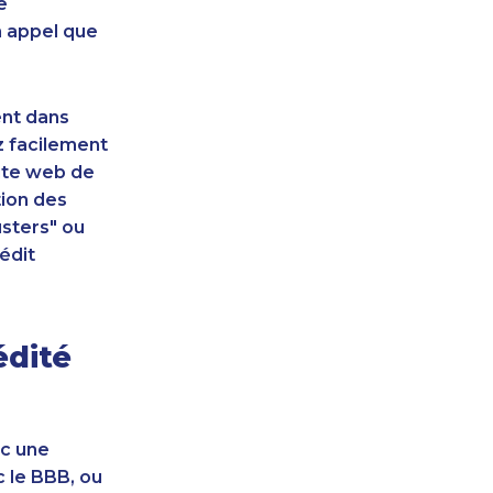
e
n appel que
ent dans
z facilement
site web de
tion des
sters" ou
édit
édité
ec une
c le BBB, ou