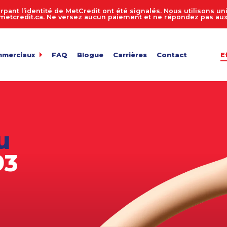
rpant l’identité de MetCredit ont été signalés. Nous utilisons 
tcredit.ca. Ne versez aucun paiement et ne répondez pas aux 
mmerciaux
FAQ
Blogue
Carrières
Contact
E
dit
de comptes 24 heures sur 24, 7 jours sur 7
ur de recouvrement de créances
 entreprise
n des comptes
u
de fichiers
ts en vrac
93
e facture
de confidentialité