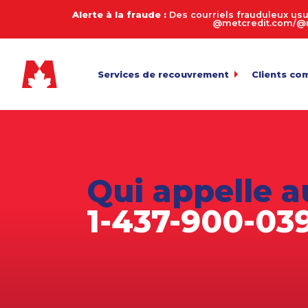
Alerte à la fraude :
Des courriels frauduleux usu
@metcredit.com/@me
Services de recouvrement
Clients co
Commercial
My.MetCre
Pour l’envoi 
Consommateurs
Calculate
Entreprises de services
Connexion
Pour l’exame
Qui appelle a
Transfert 
Agriculture
Téléversemen
1-437-900-03
Arriérés en automobile
Payez votr
Biens de succession et décès
Politique 
Équipement lourd
Fabrication
Juridique