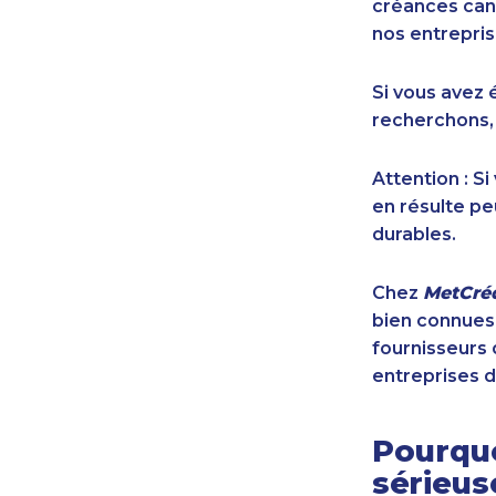
créances cana
nos entrepris
Si vous avez 
recherchons,
Attention : S
en résulte pe
durables.
Chez
MetCréd
bien connues,
fournisseurs 
entreprises d
Pourquo
sérieu