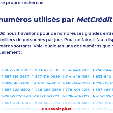
tre propre recherche.
numéros utilisés par
MetCrédit
it
, nous travaillons pour de nombreuses grandes entr
illiers de personnes par jour. Pour ce faire, il faut di
éros sortants. Voici quelques-uns des numéros que 
uellement :
1-902-700-0053
1-780-421-5105
1-514-448-1265
1-250-244
1-587-316-3637
1-877-819-0999
1-514-448-1564
1-833-840
1-587-316-3428
1-647-694-6051
1-416-244-2183
1-778-329
1-587-328-6502
1-438-289-3598
1-778-401-2218
1-587-489-
1-289-777-9449
1-587-319-2223
1-778-401-2197
1-416-907-
7
1-506-300-0107
1-902-482-2173
1-587-328-6612
1-778-786
En savoir plus
1-437-900-0373
1-604-282-3657
1-587-328-6614
1-250-244