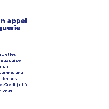
n appel
querie
.
, et les
leux qui se
r un
nt comme une
lider nos
etCrédit) et à
s vous