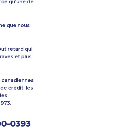
rce qu'une de
nne que nous
ut retard qui
raves et plus
s canadiennes
e crédit, les
les
1973.
00-0393