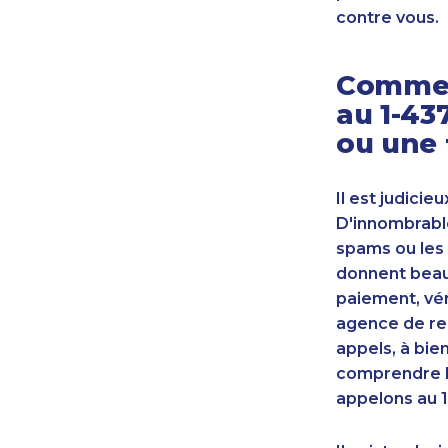
contre vous.
Commen
au 1-43
ou une 
Il est judicie
D'innombrable
spams ou les 
donnent beauc
paiement, vér
agence de re
appels, à bie
comprendre l
appelons au 1