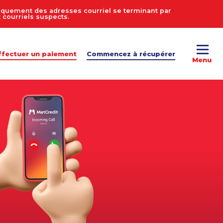
uniquement des adresses courriel se terminant par
courriels suspects.
ffectuer un paiement
Commencez à récupérer