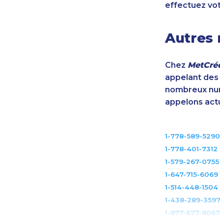
effectuez vo
Autres 
Chez
MetCréd
appelant des m
nombreux num
appelons act
1-778-589-5290
1-778-401-7312
1-579-267-0755
1-647-715-6069
1-514-448-1504
1-438-289-359
1-877-677-8067