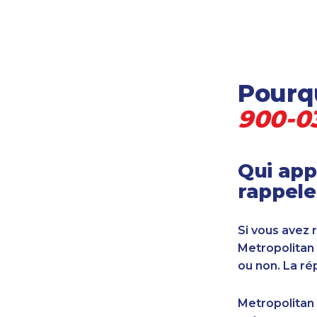
Locataire-propriétaire
Médecine et soins de santé
Petites entreprises
Pétrole et gaz
Pourqu
Services financiers
Transport
900-0
Transport maritime
Vétérinaire
Qui app
rappele
Si vous avez 
Metropolitan
ou non. La ré
Metropolitan