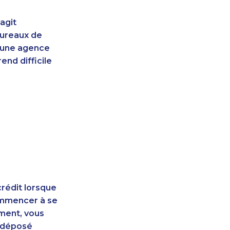
agit
bureaux de
d'une agence
end difficile
rédit lorsque
ommencer à se
ement, vous
t déposé