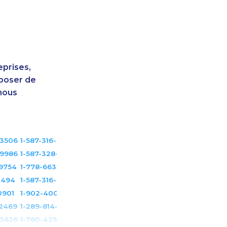
eprises,
sposer de
nous
-3506
1-587-316-3405
-9986
1-587-328-6556
-9754
1-778-663-5034
1494
1-587-316-3581
0901
1-902-400-3260
-2469
1-289-814-1386
-3626
1-780-425-1522