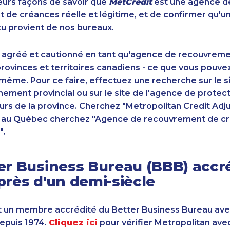
sieurs façons de savoir que
MetCrédit
est une agence d
de créances réelle et légitime, et de confirmer qu'u
u provient de nos bureaux.
 agréé et cautionné en tant qu'agence de recouvrem
ovinces et territoires canadiens - ce que vous pouve
-même. Pour ce faire, effectuez une recherche sur le 
ement provincial ou sur le site de l'agence de protec
s de la province. Cherchez "Metropolitan Credit Adju
t au Québec cherchez "Agence de recouvrement de cr
".
er Business Bureau (BBB) accr
près d'un demi-siècle
 un membre accrédité du Better Business Bureau av
depuis 1974.
Cliquez ici
pour vérifier Metropolitan ave