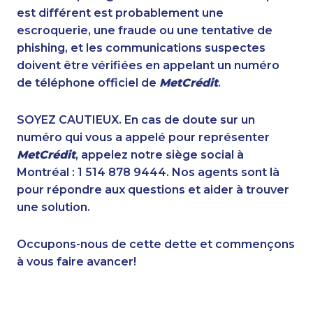
1-902-482-1883
1-587-328-6589
est différent est probablement une
1-250-244-3591
1-866-463-9161
escroquerie, une fraude ou une tentative de
1-902-482-9145
1-587-316-3319
phishing, et les communications suspectes
1-587-409-6581
1-778-329-9754
doivent être vérifiées en appelant un numéro
1-647-245-1061
1-647-350-5975
de téléphone officiel de
MetCrédit
.
1-647-560-4081
1-902-482-9255
1-647-715-9374
1-647-245-1041
SOYEZ CAUTIEUX. En cas de doute sur un
1-587-319-2072
1-514-600-7242
numéro qui vous a appelé pour représenter
1-902-482-1867
1-416-907-0862
MetCrédit
, appelez notre siège social à
1-416-235-0434
1-877-417-1759
Montréal : 1 514 878 9444. Nos agents sont là
1-902-482-9281
1-416-907-0901
pour répondre aux questions et aider à trouver
1-587-316-3581
1-780-425-1522
une solution.
1-506-265-4737
1-587-319-2093
1-902-482-9266
1-587-319-2142
Occupons-nous de cette dette et commençons
1-780-420-2381
1-778-663-5033
à vous faire avancer!
1-905-288-1055
1-514-798-8832
1-587-316-3390
1-647-715-6060
1-647-427-8032
1-438-230-2001