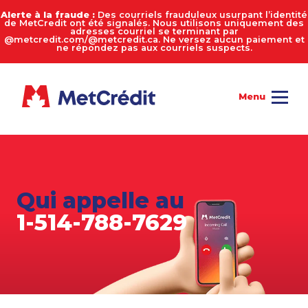
Alerte à la fraude :
Des courriels frauduleux usurpant l’identité
de MetCredit ont été signalés. Nous utilisons uniquement des
adresses courriel se terminant par
@metcredit.com/@metcredit.ca. Ne versez aucun paiement et
ne répondez pas aux courriels suspects.
Qui appelle au
1-514-788-7629