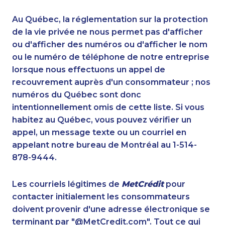
1-902-701-3592
1-587-319-2223
1-778-249-5015
1-647-317-6683
Au Québec, la réglementation sur la protection
1-587-316-3415
1-587-316-3388
de la vie privée ne nous permet pas d'afficher
1-778-401-2209
ou d'afficher des numéros ou d'afficher le nom
1-416-241-4724
ou le numéro de téléphone de notre entreprise
1-778-401-7202
1-416-907-0935
lorsque nous effectuons un appel de
1-437-900-0396
1-437-900-0380
recouvrement auprès d'un consommateur ; nos
1-438-288-0535
1-902-700-0066
numéros du Québec sont donc
1-438-230-1384
1-587-543-0624
intentionnellement omis de cette liste. Si vous
1-506-300-0076
1-437-900-0375
habitez au Québec, vous pouvez vérifier un
1-587-328-6640
1-855-639-0579
appel, un message texte ou un courriel en
1-780-423-2644
1-438-289-3599
appelant notre bureau de Montréal au 1-514-
1-437-900-0401
1-902-400-0147
878-9444.
1-647-722-9516
1-514-312-2186
1-647-499-8103
1-587-409-6575
Les courriels légitimes de
MetCrédit
pour
1-778-662-5023
1-506-300-0086
contacter initialement les consommateurs
1-902-706-0848
1-647-715-6065
doivent provenir d'une adresse électronique se
1-844-220-0580
1-416-241-1868
terminant par "@MetCredit.com". Tout ce qui