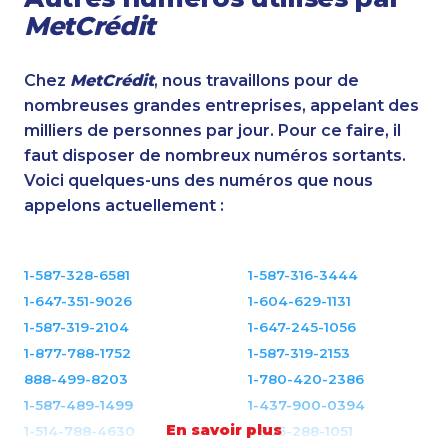
MetCrédit
Chez
MetCrédit
, nous travaillons pour de
nombreuses grandes entreprises, appelant des
milliers de personnes par jour. Pour ce faire, il
faut disposer de nombreux numéros sortants.
Voici quelques-uns des numéros que nous
appelons actuellement :
1-587-328-6581
1-587-316-3444
1-647-351-9026
1-604-629-1131
1-587-319-2104
1-647-245-1056
1-877-788-1752
1-587-319-2153
888-499-8203
1-780-420-2386
1-587-489-1499
1-437-900-0394
En savoir plus
1-514-788-4630
1-905-288-1051