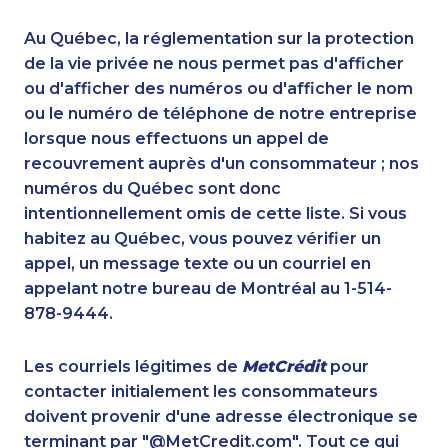
1-905-288-1752
1-587-316-3429
1-416-907-9634
1-587-316-3407
Au Québec, la réglementation sur la protection
1-514-788-4628
1-819-201-0690
de la vie privée ne nous permet pas d'afficher
1-604-639-0581
ou d'afficher des numéros ou d'afficher le nom
1-844-330-0581
ou le numéro de téléphone de notre entreprise
1-587-316-3414
1-587-489-1491
lorsque nous effectuons un appel de
1-778-401-7372
888-499-8204
recouvrement auprès d'un consommateur ; nos
1-438-289-3580
1-587-316-3402
numéros du Québec sont donc
1-250-276-4115
1-647-715-6062
intentionnellement omis de cette liste. Si vous
1-902-201-9347
1-877-788-1055
habitez au Québec, vous pouvez vérifier un
1-778-760-1293
1-902-400-3268
appel, un message texte ou un courriel en
1-778-401-2217
1-902-201-9366
appelant notre bureau de Montréal au 1-514-
1-587-328-6545
1-250-277-4304
878-9444.
1-514-798-8826
1-778-401-2187
1-418-478-1513
1-587-328-6635
Les courriels légitimes de
MetCrédit
pour
1-902-482-8651
1-780-420-2395
contacter initialement les consommateurs
1-902-482-9266
1-587-319-2160
doivent provenir d'une adresse électronique se
1-438-230-1374
1-250-244-3595
terminant par "@MetCredit.com". Tout ce qui