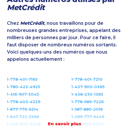
MetCrédit
Chez
MetCrédit
, nous travaillons pour de
nombreuses grandes entreprises, appelant des
milliers de personnes par jour. Pour ce faire, il
faut disposer de nombreux numéros sortants.
Voici quelques-uns des numéros que nous
appelons actuellement :
1-778-401-7165
1-778-401-7210
1-780-423-4925
1-437-900-0365
1-416-907-3045
1-438-230-1365
1-778-403-4329
1-778-589-7226
1-877-776-6214
1-587-880-2016
1-647-722-5368
1-289-777-9449
En savoir plus
1-437-900-0348
1-416-907-2033