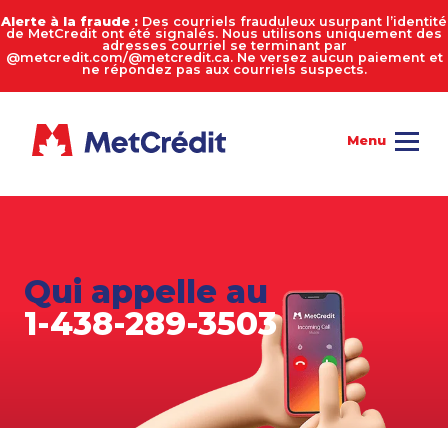
Alerte à la fraude :
Des courriels frauduleux usurpant l’identité
de MetCredit ont été signalés. Nous utilisons uniquement des
adresses courriel se terminant par
@metcredit.com/@metcredit.ca. Ne versez aucun paiement et
ne répondez pas aux courriels suspects.
Qui appelle au
1-438-289-3503