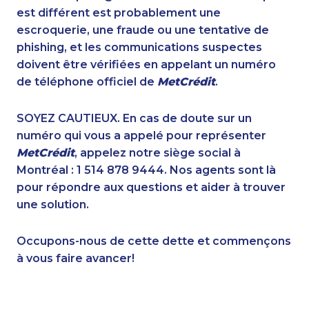
1-587-316-3398
1-587-316-3391
est différent est probablement une
1-819-201-2098
1-647-693-9169
escroquerie, une fraude ou une tentative de
1-780-421-5466
1-780-936-8212
phishing, et les communications suspectes
1-506-300-4130
1-778-760-1275
doivent être vérifiées en appelant un numéro
1-416-907-3061
1-587-316-3415
de téléphone officiel de
MetCrédit
.
1-437-900-0328
1-778-401-2232
1-780-420-2393
1-587-328-6525
SOYEZ CAUTIEUX. En cas de doute sur un
1-604-684-0515
1-647-245-1057
numéro qui vous a appelé pour représenter
1-587-319-2121
1-902-482-1301
MetCrédit
, appelez notre siège social à
1-416-226-4320
1-437-900-0381
Montréal : 1 514 878 9444. Nos agents sont là
1-778-401-2196
1-587-543-0713
pour répondre aux questions et aider à trouver
1-438-230-1384
1-506-300-0076
une solution.
1-587-328-6577
1-587-319-2099
1-587-318-0138
1-437-900-0384
Occupons-nous de cette dette et commençons
1-416-224-2431
1-780-420-2381
à vous faire avancer!
1-438-230-1358
1-877-677-8067
1-647-557-3554
1-514-798-8827
1-902-482-1898
1-514-448-1564