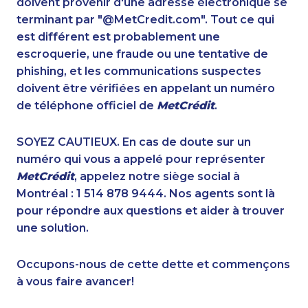
doivent provenir d'une adresse électronique se
1-438-289-3598
1-416-907-0894
terminant par "@MetCredit.com". Tout ce qui
1-780-936-8226
1-587-319-2118
est différent est probablement une
1-250-244-3566
1-587-489-1490
escroquerie, une fraude ou une tentative de
1-438-289-3585
1-780-420-2380
phishing, et les communications suspectes
1-877-999-1497
1-902-482-9169
doivent être vérifiées en appelant un numéro
1-437-900-0330
1-778-401-7372
de téléphone officiel de
MetCrédit
.
1-905-288-1055
1-778-401-2230
1-855-401-5100
1-289-777-9441
SOYEZ CAUTIEUX. En cas de doute sur un
1-437-900-0396
1-416-907-6014
numéro qui vous a appelé pour représenter
1-587-318-0142
1-587-328-6592
MetCrédit
, appelez notre siège social à
1-587-328-6607
1-905-592-1379
Montréal : 1 514 878 9444. Nos agents sont là
1-438-230-2026
1-587-319-2156
pour répondre aux questions et aider à trouver
1-416-916-0308
1-250-276-4131
une solution.
1-780-420-2392
1-647-499-8185
1-289-777-9443
1-587-328-6604
Occupons-nous de cette dette et commençons
1-604-639-0580
1-902-482-9178
à vous faire avancer!
1-780-992-1127
1-416-237-1109