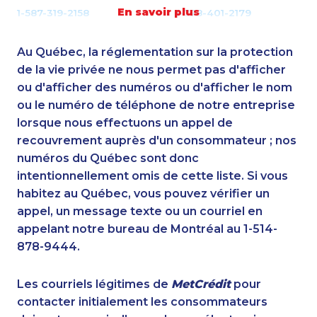
En savoir plus
1-587-319-2158
1-778-401-2179
1-587-319-2134
1-587-328-6532
1-778-401-7124
1-902-400-3261
Au Québec, la réglementation sur la protection
1-587-319-2124
1-438-230-2008
de la vie privée ne nous permet pas d'afficher
1-587-319-2223
ou d'afficher des numéros ou d'afficher le nom
1-506-300-4130
ou le numéro de téléphone de notre entreprise
1-587-318-0136
1-604-282-3657
lorsque nous effectuons un appel de
1-778-760-1291
1-587-328-6556
recouvrement auprès d'un consommateur ; nos
1-587-328-6602
1-866-490-2248
numéros du Québec sont donc
1-418-478-1735
1-437-900-0393
intentionnellement omis de cette liste. Si vous
1-780-420-2387
1-514-312-2147
habitez au Québec, vous pouvez vérifier un
1-905-282-1759
1-866-934-3908
appel, un message texte ou un courriel en
1-778-589-7221
1-647-499-8103
appelant notre bureau de Montréal au 1-514-
1-780-936-8236
1-587-316-3428
878-9444.
1-587-328-6502
1-438-289-3588
1-780-421-5467
1-905-819-9104
Les courriels légitimes de
MetCrédit
pour
1-587-319-2093
1-416-241-1868
contacter initialement les consommateurs
1-438-289-3589
1-403-306-0433