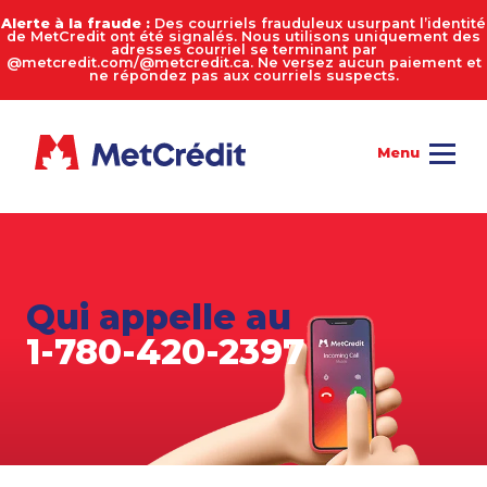
Alerte à la fraude :
Des courriels frauduleux usurpant l’identité
de MetCredit ont été signalés. Nous utilisons uniquement des
adresses courriel se terminant par
@metcredit.com/@metcredit.ca. Ne versez aucun paiement et
ne répondez pas aux courriels suspects.
Qui appelle au
1-780-420-2397