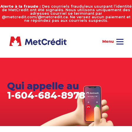
Alerte à la fraude :
Des courriels frauduleux usurpant l’identité
de MetCredit ont été signalés. Nous utilisons uniquement des
adresses courriel se terminant par
@metcredit.com/@metcredit.ca. Ne versez aucun paiement et
ne répondez pas aux courriels suspects.
Qui appelle au
1-604-684-8978