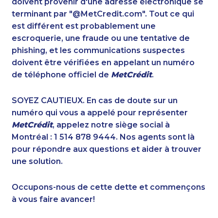
doivent provenir d'une adresse électronique se
1-416-907-0935
1-902-400-3261
terminant par "@MetCredit.com". Tout ce qui
1-604-684-0558
1-855-788-4626
est différent est probablement une
1-647-715-9378
1-778-760-1304
escroquerie, une fraude ou une tentative de
1-877-776-6214
1-289-777-9445
phishing, et les communications suspectes
1-250-276-4108
1-587-328-6532
doivent être vérifiées en appelant un numéro
1-587-328-6503
1-780-423-5702
de téléphone officiel de
MetCrédit
.
1-780-421-5469
1-289-777-9441
1-778-589-5290
1-438-230-2035
SOYEZ CAUTIEUX. En cas de doute sur un
1-587-316-3319
1-587-316-3392
numéro qui vous a appelé pour représenter
1-579-267-0756
1-250-244-3626
MetCrédit
, appelez notre siège social à
1-437-900-0331
1-587-316-3439
Montréal : 1 514 878 9444. Nos agents sont là
1-855-885-5449
1-587-319-2122
pour répondre aux questions et aider à trouver
1-587-319-2217
1-780-423-5706
une solution.
1-888-999-8302
1-844-275-5101
1-250-276-4110
1-514-312-2147
Occupons-nous de cette dette et commençons
1-437-900-0372
1-416-231-0997
à vous faire avancer!
1-587-543-0628
1-587-319-2157