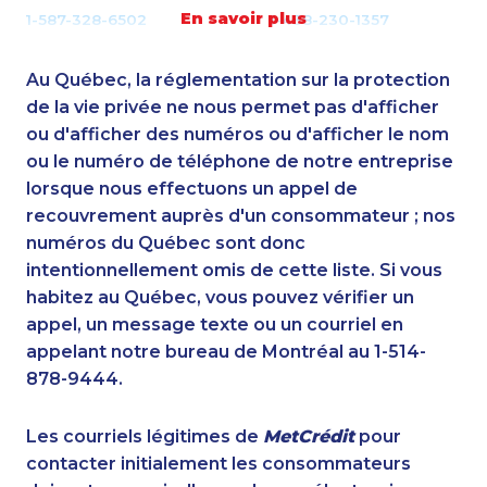
En savoir plus
1-587-328-6502
1-438-230-1357
1-780-936-8209
1-888-862-6222
1-905-288-1052
1-604-629-1090
Au Québec, la réglementation sur la protection
1-866-463-9161
1-587-328-6566
de la vie privée ne nous permet pas d'afficher
1-587-316-3444
ou d'afficher des numéros ou d'afficher le nom
1-587-328-6634
ou le numéro de téléphone de notre entreprise
1-514-448-1271
1-514-788-7630
lorsque nous effectuons un appel de
1-514-798-8827
1-902-482-1315
recouvrement auprès d'un consommateur ; nos
1-778-401-6961
1-416-223-4743
numéros du Québec sont donc
1-437-900-0352
1-780-423-0418
intentionnellement omis de cette liste. Si vous
1-587-316-3404
1-587-319-2153
habitez au Québec, vous pouvez vérifier un
1-587-319-2147
1-902-482-2189
appel, un message texte ou un courriel en
1-902-482-9178
1-902-201-9377
appelant notre bureau de Montréal au 1-514-
1-579-267-0748
1-604-696-3030
878-9444.
1-604-282-3655
1-587-328-6526
1-647-245-5597
1-888-606-3876
Les courriels légitimes de
MetCrédit
pour
1-778-401-2238
1-587-316-3795
contacter initialement les consommateurs
1-587-489-1492
888-499-8203