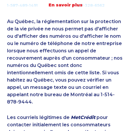
En savoir plus
1-587-489-1491
1-587-328-6562
1-437-900-0352
1-778-404-7752
1-438-230-2024
1-778-662-5026
Au Québec, la réglementation sur la protection
1-587-316-3441
1-855-969-8964
de la vie privée ne nous permet pas d'afficher
1-250-276-4115
ou d'afficher des numéros ou d'afficher le nom
1-437-900-0338
ou le numéro de téléphone de notre entreprise
1-647-722-9384
1-778-401-2184
lorsque nous effectuons un appel de
1-416-208-7125
1-647-715-6060
recouvrement auprès d'un consommateur ; nos
1-250-277-4304
1-780-420-2377
numéros du Québec sont donc
1-438-230-1378
1-416-241-1868
intentionnellement omis de cette liste. Si vous
1-902-482-1884
1-902-482-1302
habitez au Québec, vous pouvez vérifier un
1-647-557-3693
1-902-201-9349
appel, un message texte ou un courriel en
1-438-230-2028
1-877-417-1759
appelant notre bureau de Montréal au 1-514-
1-604-282-3657
1-418-579-0904
878-9444.
1-902-482-8372
1-587-543-0627
1-780-936-8226
1-579-267-0749
Les courriels légitimes de
MetCrédit
pour
1-844-820-8826
1-587-319-2096
contacter initialement les consommateurs
1-877-677-8165
1-778-404-7747