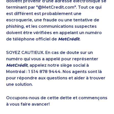
doivent provenir d'une adresse électronique se
1-647-245-5597
1-780-420-2381
terminant par "@MetCredit.com". Tout ce qui
1-819-201-2120
1-780-969-8968
est différent est probablement une
1-587-328-6589
1-289-777-9445
escroquerie, une fraude ou une tentative de
1-437-900-0359
1-418-602-4565
phishing, et les communications suspectes
1-587-328-6556
1-905-288-1052
doivent être vérifiées en appelant un numéro
1-902-482-8393
1-778-401-7159
de téléphone officiel de
MetCrédit
.
1-604-282-3656
1-587-543-0626
1-902-400-3259
1-778-401-2189
SOYEZ CAUTIEUX. En cas de doute sur un
1-647-345-9417
1-855-401-5100
numéro qui vous a appelé pour représenter
1-587-328-6586
1-905-288-1753
MetCrédit
, appelez notre siège social à
1-905-288-1759
1-780-969-8964
Montréal : 1 514 878 9444. Nos agents sont là
1-905-916-8204
1-778-401-7396
pour répondre aux questions et aider à trouver
1-778-589-7222
1-587-319-2087
une solution.
1-604-639-0580
1-647-245-1045
1-902-482-9281
1-514-448-1304
Occupons-nous de cette dette et commençons
1-877-677-8164
1-902-482-2189
à vous faire avancer!
1-416-222-6380
1-250-244-3530