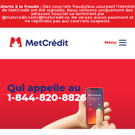
Alerte à la fraude :
Des courriels frauduleux usurpant l’identité
de MetCredit ont été signalés. Nous utilisons uniquement des
adresses courriel se terminant par
@metcredit.com/@metcredit.ca. Ne versez aucun paiement et
ne répondez pas aux courriels suspects.
Qui appelle au
1-844-820-8826