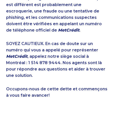
1-437-900-0386
1-514-312-2186
est différent est probablement une
1-587-316-3391
1-780-420-2393
escroquerie, une fraude ou une tentative de
1-780-423-9159
1-902-482-9307
phishing, et les communications suspectes
1-647-490-9021
1-587-316-3637
doivent être vérifiées en appelant un numéro
1-587-543-0625
1-514-448-1504
de téléphone officiel de
MetCrédit
.
1-780-420-2384
1-780-421-5466
1-780-421-5101
1-506-300-4128
SOYEZ CAUTIEUX. En cas de doute sur un
1-289-777-9449
1-506-300-4126
numéro qui vous a appelé pour représenter
1-647-715-9374
1-418-591-1794
MetCrédit
, appelez notre siège social à
1-587-319-2093
1-587-328-6550
Montréal : 1 514 878 9444. Nos agents sont là
1-855-684-8978
1-902-201-9375
pour répondre aux questions et aider à trouver
1-289-846-5341
1-416-907-3020
une solution.
1-819-201-0874
1-438-289-3585
1-778-662-5026
1-587-316-3416
Occupons-nous de cette dette et commençons
1-905-916-8204
1-587-318-0147
à vous faire avancer!
1-902-482-9300
1-647-715-9379
1-780-420-2388
1-437-900-0359
1-438-230-1364
1-416-907-0901