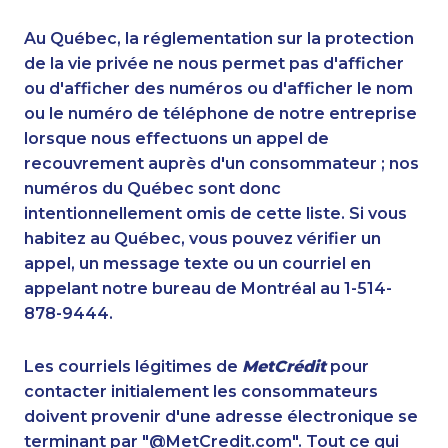
1-250-244-3530
1-514-878-0799
1-587-328-6543
1-587-543-0709
Au Québec, la réglementation sur la protection
1-587-543-0629
1-438-289-3593
de la vie privée ne nous permet pas d'afficher
1-437-900-0337
ou d'afficher des numéros ou d'afficher le nom
1-866-500-6005
ou le numéro de téléphone de notre entreprise
1-647-715-9378
1-438-289-3509
lorsque nous effectuons un appel de
1-438-230-2034
1-778-588-9275
recouvrement auprès d'un consommateur ; nos
1-250-276-4123
1-416-223-4743
numéros du Québec sont donc
1-778-589-7228
1-587-319-2121
intentionnellement omis de cette liste. Si vous
1-587-316-3398
1-855-969-8962
habitez au Québec, vous pouvez vérifier un
1-844-788-4922
1-888-797-7727
appel, un message texte ou un courriel en
1-780-936-8226
1-780-936-8215
appelant notre bureau de Montréal au 1-514-
1-780-936-8238
1-587-409-6477
878-9444.
1-780-969-8969
1-587-319-2102
1-418-480-5933
1-418-478-1513
Les courriels légitimes de
MetCrédit
pour
1-780-421-5107
1-780-900-8865
contacter initialement les consommateurs
1-587-316-3429
1-888-969-8961
doivent provenir d'une adresse électronique se
1-780-429-5063
1-866-490-2248
terminant par "@MetCredit.com". Tout ce qui