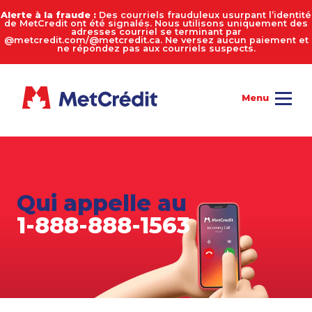
Alerte à la fraude :
Des courriels frauduleux usurpant l’identité
de MetCredit ont été signalés. Nous utilisons uniquement des
adresses courriel se terminant par
@metcredit.com/@metcredit.ca. Ne versez aucun paiement et
ne répondez pas aux courriels suspects.
Qui appelle au
1-888-888-1563