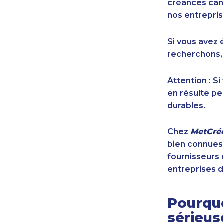
créances cana
nos entrepris
Si vous avez 
recherchons,
Attention : S
en résulte pe
durables.
Chez
MetCréd
bien connues,
fournisseurs 
entreprises d
Pourquo
sérieu