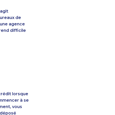
agit
bureaux de
d'une agence
end difficile
rédit lorsque
ommencer à se
ement, vous
t déposé