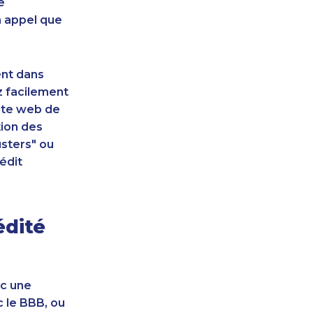
e
n appel que
ent dans
z facilement
site web de
tion des
sters" ou
édit
édité
ec une
c le BBB, ou