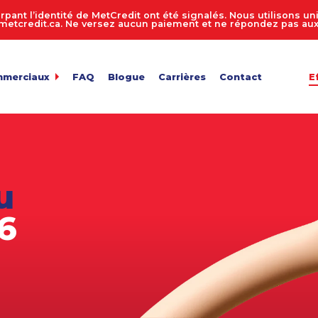
rpant l’identité de MetCredit ont été signalés. Nous utilisons 
tcredit.ca. Ne versez aucun paiement et ne répondez pas aux 
mmerciaux
FAQ
Blogue
Carrières
Contact
E
dit
de comptes 24 heures sur 24, 7 jours sur 7
ur de recouvrement de créances
 entreprise
n des comptes
u
de fichiers
ts en vrac
6
e facture
de confidentialité