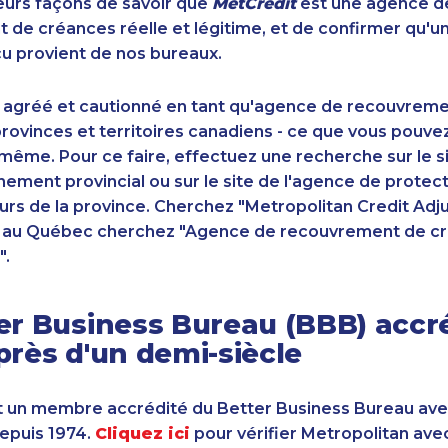
sieurs façons de savoir que
MetCrédit
est une agence d
de créances réelle et légitime, et de confirmer qu'u
u provient de nos bureaux.
 agréé et cautionné en tant qu'agence de recouvrem
ovinces et territoires canadiens - ce que vous pouve
-même. Pour ce faire, effectuez une recherche sur le 
ement provincial ou sur le site de l'agence de protec
s de la province. Cherchez "Metropolitan Credit Adju
t au Québec cherchez "Agence de recouvrement de cr
".
er Business Bureau (BBB) accr
près d'un demi-siècle
 un membre accrédité du Better Business Bureau av
depuis 1974.
Cliquez ici
pour vérifier Metropolitan ave