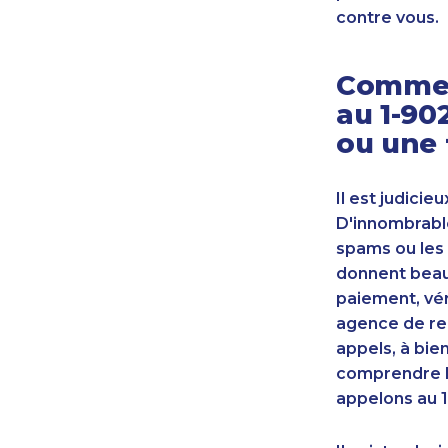
contre vous.
Commen
au 1-90
ou une 
Il est judicie
D'innombrable
spams ou les 
donnent beauc
paiement, vér
agence de re
appels, à bie
comprendre l
appelons au 1