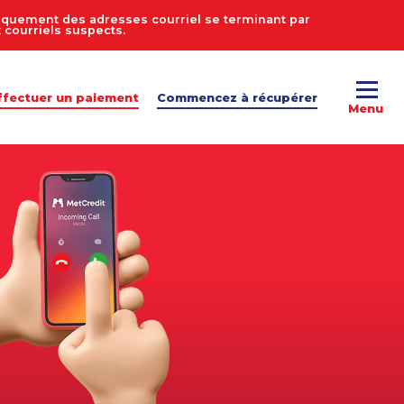
uniquement des adresses courriel se terminant par
courriels suspects.
ffectuer un paiement
Commencez à récupérer