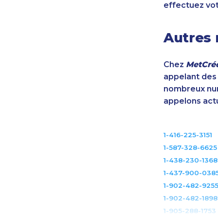
effectuez vo
Autres 
Chez
MetCréd
appelant des m
nombreux num
appelons act
1-416-225-3151
1-587-328-6625
1-438-230-1368
1-437-900-038
1-902-482-925
1-902-482-1898
1-905-288-1753