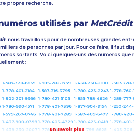
tre propre recherche.
numéros utilisés par
MetCrédit
it
, nous travaillons pour de nombreuses grandes entr
illiers de personnes par jour. Pour ce faire, il faut di
éros sortants. Voici quelques-uns des numéros que 
uellement :
1-587-328-6635
1-905-282-1759
1-438-230-2010
1-587-328-
1-778-401-2184
1-587-316-3795
1-780-423-2243
1-778-760-
1-902-201-9366
1-780-421-5105
1-855-788-4626
1-289-777
5
1-780-990-1571
1-778-401-7396
1-877-904-9154
1-250-244
5
1-579-267-0746
1-778-401-7289
1-587-409-6477
1-780-420-
1-437-900-0398
1-778-403-4329
1-780-423-0418
1-778-401-
En savoir plus
1-438-230-2007
1-778-403-4765
1-514-798-8825
1-403-306