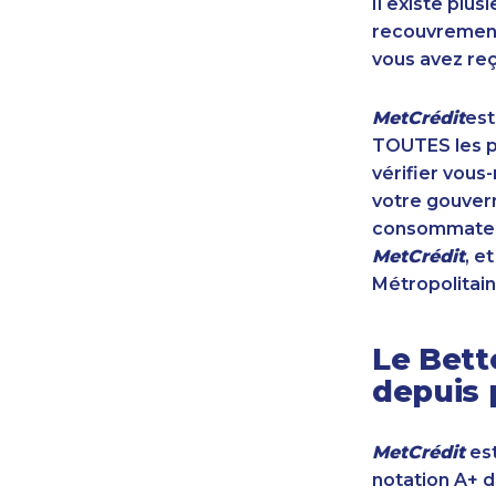
Il existe plu
recouvrement 
vous avez reç
MetCrédit
est
TOUTES les pr
vérifier vous
votre gouvern
consommateur
MetCrédit
, e
Métropolitain
Le Bett
depuis 
MetCrédit
est
notation A+ 