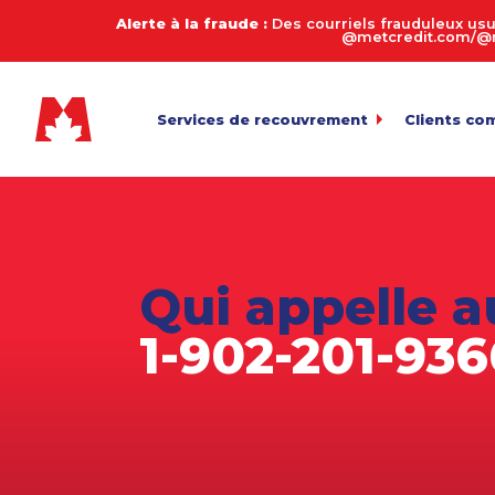
Alerte à la fraude :
Des courriels frauduleux usu
@metcredit.com/@me
Services de recouvrement
Clients co
Commercial
My.MetCre
Pour l’envoi 
Consommateurs
Calculate
Entreprises de services
Connexion
Pour l’exame
Qui appelle a
Transfert 
Agriculture
Téléversemen
1-902-201-936
Arriérés en automobile
Payez votr
Biens de succession et décès
Politique 
Équipement lourd
Fabrication
Juridique