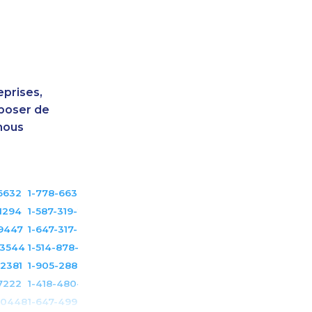
eprises,
sposer de
nous
6632
1-778-663-5036
1294
1-587-319-2142
-9447
1-647-317-6683
-3544
1-514-878-3515
2381
1-905-288-1752
7222
1-418-480-5892
-0448
1-647-499-4793