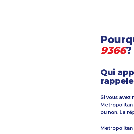
Locataire-propriétaire
Médecine et soins de santé
Petites entreprises
Pétrole et gaz
Pourqu
Services financiers
Transport
9366
?
Transport maritime
Vétérinaire
Qui app
rappele
Si vous avez 
Metropolitan
ou non. La ré
Metropolitan