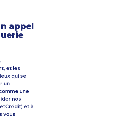
n appel
querie
.
, et les
leux qui se
r un
nt comme une
lider nos
etCrédit) et à
s vous