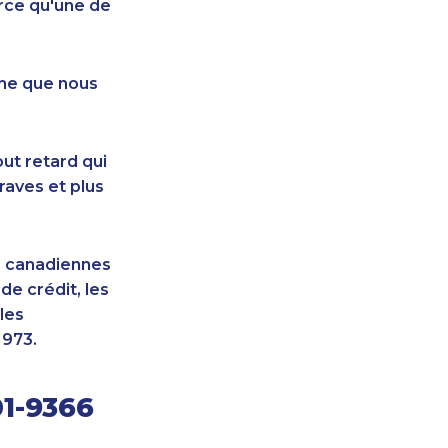
rce qu'une de
nne que nous
ut retard qui
raves et plus
s canadiennes
e crédit, les
les
1973.
01-9366