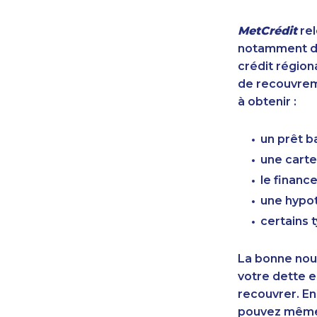
MetCrédit
rel
notamment de
crédit région
de recouvreme
à obtenir :
un prêt b
une carte
le finan
une hypot
certains 
La bonne nouv
votre dette e
recouvrer. En
pouvez même 