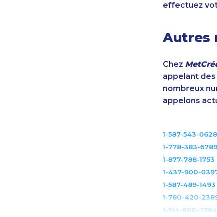
effectuez vo
Autres 
Chez
MetCréd
appelant des m
nombreux num
appelons act
1-587-543-0628
1-778-383-678
1-877-788-1753
1-437-900-039
1-587-489-1493
1-780-420-238
1-514-600-7964