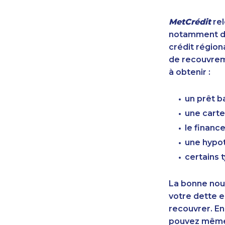
MetCrédit
rel
notamment de
crédit région
de recouvreme
à obtenir :
un prêt b
une carte
le finan
une hypot
certains 
La bonne nouv
votre dette e
recouvrer. En
pouvez même 