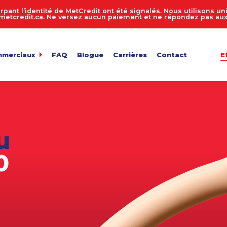
rpant l’identité de MetCredit ont été signalés. Nous utilisons 
tcredit.ca. Ne versez aucun paiement et ne répondez pas aux 
mmerciaux
FAQ
Blogue
Carrières
Contact
E
dit
de comptes 24 heures sur 24, 7 jours sur 7
ur de recouvrement de créances
 entreprise
n des comptes
u
de fichiers
ts en vrac
0
e facture
de confidentialité