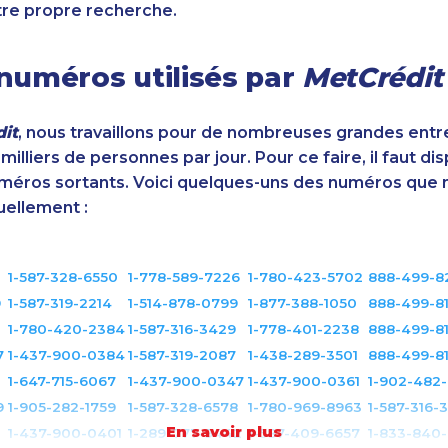
tre propre recherche.
numéros utilisés par
MetCrédit
it
, nous travaillons pour de nombreuses grandes entr
illiers de personnes par jour. Pour ce faire, il faut di
éros sortants. Voici quelques-uns des numéros que 
uellement :
1-587-328-6550
1-778-589-7226
1-780-423-5702
888-499-8
9
1-587-319-2214
1-514-878-0799
1-877-388-1050
888-499-8
1-780-420-2384
1-587-316-3429
1-778-401-2238
888-499-8
7
1-437-900-0384
1-587-319-2087
1-438-289-3501
888-499-8
1-647-715-6067
1-437-900-0347
1-437-900-0361
1-902-482
9
1-905-282-1759
1-587-328-6578
1-780-969-8963
1-587-316-
En savoir plus
1-437-900-0401
1-289-777-9442
1-587-409-6657
1-833-840