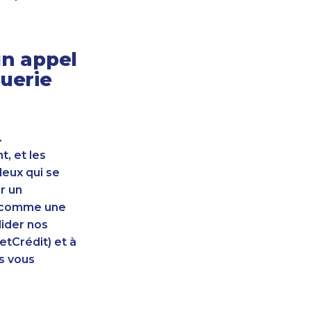
n appel
querie
.
, et les
leux qui se
r un
nt comme une
lider nos
etCrédit) et à
s vous