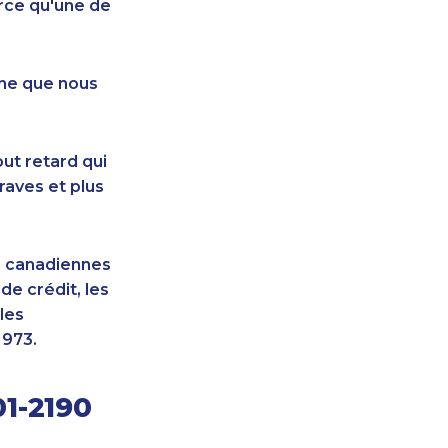
rce qu'une de
nne que nous
ut retard qui
raves et plus
s canadiennes
e crédit, les
les
1973.
01-2190