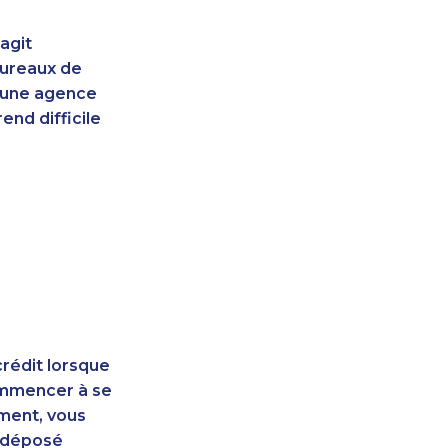
agit
bureaux de
d'une agence
end difficile
rédit lorsque
ommencer à se
ement, vous
t déposé