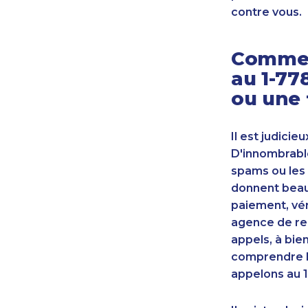
contre vous.
Commen
au 1-77
ou une 
Il est judicie
D'innombrable
spams ou les 
donnent beauc
paiement, vér
agence de re
appels, à bie
comprendre l
appelons au 1