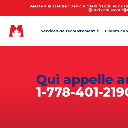
Alerte à la fraude :
Des courriels frauduleux usu
@metcredit.com/@me
Services de recouvrement
Clients co
Commercial
My.MetCre
Pour l’envoi 
Consommateurs
Calculate
Entreprises de services
Connexion
Pour l’exame
Qui appelle a
Transfert 
Agriculture
Téléversemen
1-778-401-219
Arriérés en automobile
Payez votr
Biens de succession et décès
Politique 
Équipement lourd
Fabrication
Juridique