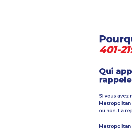
Locataire-propriétaire
Médecine et soins de santé
Petites entreprises
Pétrole et gaz
Pourqu
Services financiers
Transport
401-2
Transport maritime
Vétérinaire
Qui app
rappele
Si vous avez 
Metropolitan
ou non. La ré
Metropolitan