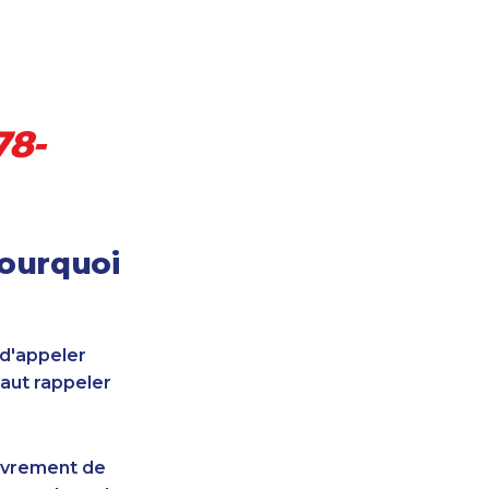
78-
pourquoi
 d'appeler
faut rappeler
uvrement de