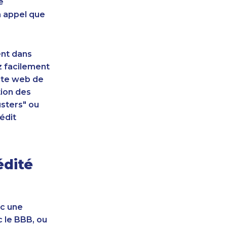
e
n appel que
ent dans
z facilement
site web de
tion des
sters" ou
édit
édité
ec une
c le BBB, ou