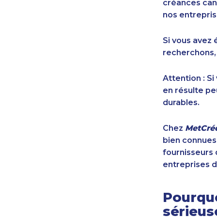
créances cana
nos entrepris
Si vous avez 
recherchons,
Attention : S
en résulte pe
durables.
Chez
MetCréd
bien connues,
fournisseurs 
entreprises d
Pourquo
sérieu