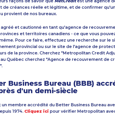
sieurs façons de savoir que
MetCrédit
est une agence d
de créances réelle et légitime, et de confirmer qu'u
u provient de nos bureaux.
 agréé et cautionné en tant qu'agence de recouvrem
ovinces et territoires canadiens - ce que vous pouve
-même. Pour ce faire, effectuez une recherche sur le 
ement provincial ou sur le site de l'agence de protec
s de la province. Cherchez "Metropolitan Credit Adju
t au Québec cherchez "Agence de recouvrement de cr
".
er Business Bureau (BBB) accr
près d'un demi-siècle
 un membre accrédité du Better Business Bureau av
depuis 1974.
Cliquez ici
pour vérifier Metropolitan ave