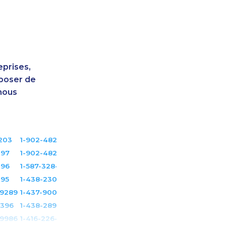
eprises,
sposer de
nous
203
1-902-482-3165
197
1-902-482-9169
196
1-587-328-6522
195
1-438-230-2015
-9289
1-437-900-0330
3396
1-438-289-3509
-9986
1-416-226-4320