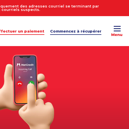
uniquement des adresses courriel se terminant par
courriels suspects.
ffectuer un paiement
Commencez à récupérer