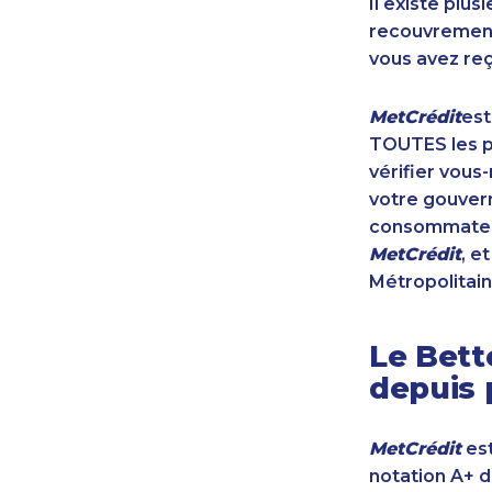
Il existe plu
recouvrement 
vous avez reç
MetCrédit
est
TOUTES les pr
vérifier vous
votre gouvern
consommateur
MetCrédit
, e
Métropolitain
Le Bett
depuis 
MetCrédit
est
notation A+ 