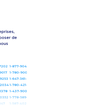
eprises,
sposer de
nous
7202
1-877-904-9154
9017
1-780-900-8869
-9253
1-647-361-8628
-2034
1-780-421-0955
1378
1-437-900-0399
-0352
1-778-589-7224
147
1-587-402-3751