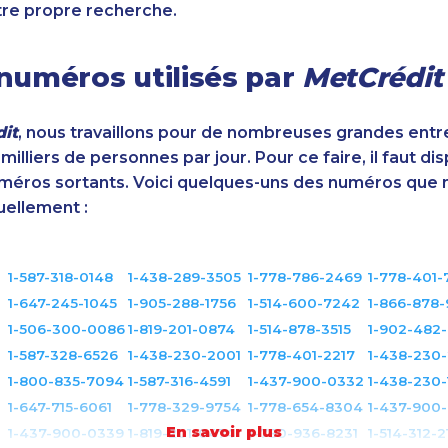
tre propre recherche.
numéros utilisés par
MetCrédit
it
, nous travaillons pour de nombreuses grandes entr
illiers de personnes par jour. Pour ce faire, il faut di
éros sortants. Voici quelques-uns des numéros que 
uellement :
3
1-587-318-0148
1-438-289-3505
1-778-786-2469
1-778-401-
1-647-245-1045
1-905-288-1756
1-514-600-7242
1-866-878-
1-506-300-0086
1-819-201-0874
1-514-878-3515
1-902-482
1-587-328-6526
1-438-230-2001
1-778-401-2217
1-438-230
1-800-835-7094
1-587-316-4591
1-437-900-0332
1-438-230-
1-647-715-6061
1-778-329-9754
1-778-654-8304
1-437-900
En savoir plus
1-437-900-0339
1-819-201-0474
1-780-936-8231
1-514-312-2