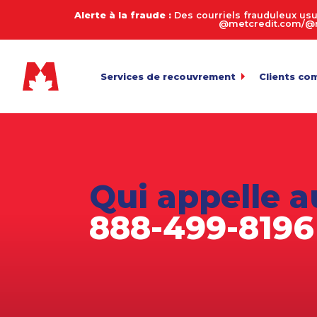
Alerte à la fraude :
Des courriels frauduleux usu
@metcredit.com/@me
Services de recouvrement
Clients co
Commercial
My.MetCre
Pour l’envoi 
Consommateurs
Calculate
Entreprises de services
Connexion
Pour l’exame
Qui appelle a
Transfert 
Agriculture
Téléversemen
888-499-8196
Arriérés en automobile
Payez votr
Biens de succession et décès
Politique 
Équipement lourd
Fabrication
Juridique