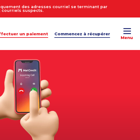
uniquement des adresses courriel se terminant par
courriels suspects.
ffectuer un paiement
Commencez à récupérer