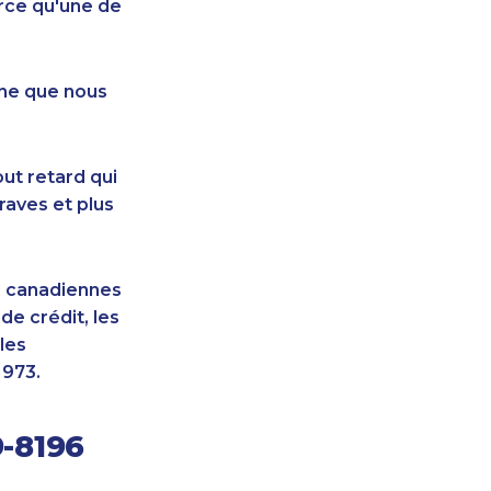
rce qu'une de
nne que nous
ut retard qui
raves et plus
s canadiennes
e crédit, les
les
1973.
-8196