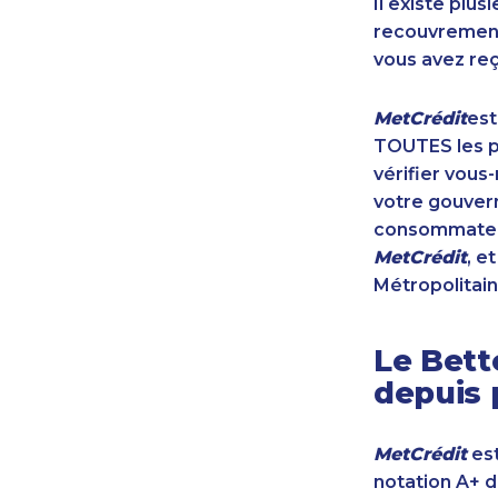
Il existe plu
recouvrement 
vous avez reç
MetCrédit
est
TOUTES les pr
vérifier vous
votre gouvern
consommateur
MetCrédit
, e
Métropolitain
Le Bett
depuis 
MetCrédit
est
notation A+ 