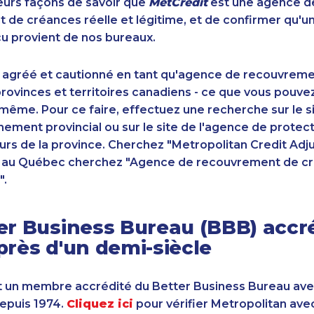
sieurs façons de savoir que
MetCrédit
est une agence d
de créances réelle et légitime, et de confirmer qu'u
u provient de nos bureaux.
 agréé et cautionné en tant qu'agence de recouvrem
ovinces et territoires canadiens - ce que vous pouve
-même. Pour ce faire, effectuez une recherche sur le 
ement provincial ou sur le site de l'agence de protec
s de la province. Cherchez "Metropolitan Credit Adju
t au Québec cherchez "Agence de recouvrement de cr
".
er Business Bureau (BBB) accr
près d'un demi-siècle
 un membre accrédité du Better Business Bureau av
depuis 1974.
Cliquez ici
pour vérifier Metropolitan ave