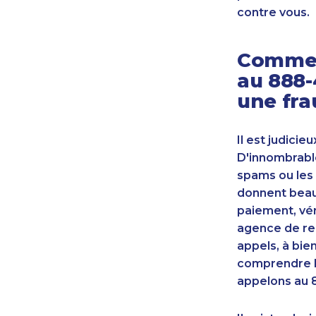
contre vous.
Commen
au 888-
une fra
Il est judicie
D'innombrable
spams ou les 
donnent beauc
paiement, vér
agence de re
appels, à bie
comprendre l
appelons au 