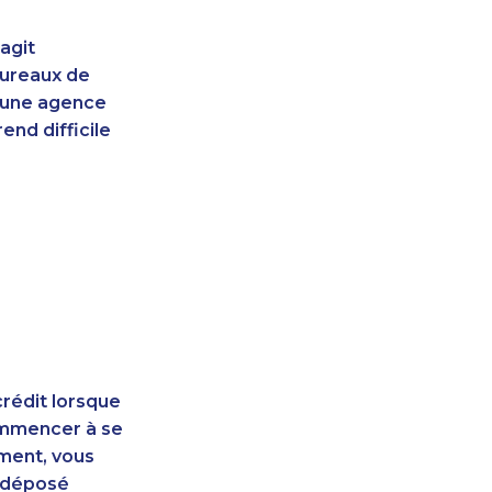
agit
bureaux de
d'une agence
end difficile
rédit lorsque
ommencer à se
ement, vous
t déposé