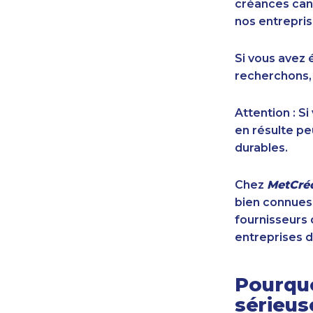
créances cana
nos entrepris
Si vous avez 
recherchons,
Attention : S
en résulte pe
durables.
Chez
MetCréd
bien connues,
fournisseurs 
entreprises d
Pourquo
sérieu