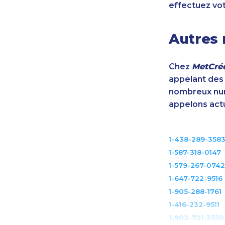
effectuez vo
Autres 
Chez
MetCréd
appelant des m
nombreux num
appelons act
1-438-289-358
1-587-318-0147
1-579-267-0742
1-647-722-9516
1-905-288-1761
1-416-232-9511
1-902-701-3550