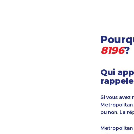
Locataire-propriétaire
Médecine et soins de santé
Petites entreprises
Pétrole et gaz
Pourqu
Services financiers
Transport
8196
?
Transport maritime
Vétérinaire
Qui app
rappele
Si vous avez 
Metropolitan
ou non. La ré
Metropolitan