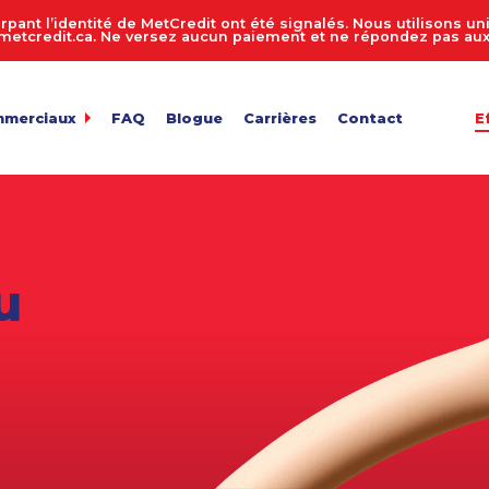
rpant l’identité de MetCredit ont été signalés. Nous utilisons 
tcredit.ca. Ne versez aucun paiement et ne répondez pas aux 
mmerciaux
FAQ
Blogue
Carrières
Contact
E
dit
de comptes 24 heures sur 24, 7 jours sur 7
ur de recouvrement de créances
 entreprise
n des comptes
u
de fichiers
ts en vrac
e facture
de confidentialité