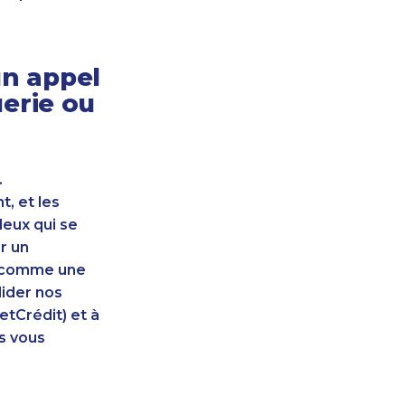
n appel
erie ou
.
, et les
leux qui se
r un
nt comme une
lider nos
etCrédit) et à
s vous