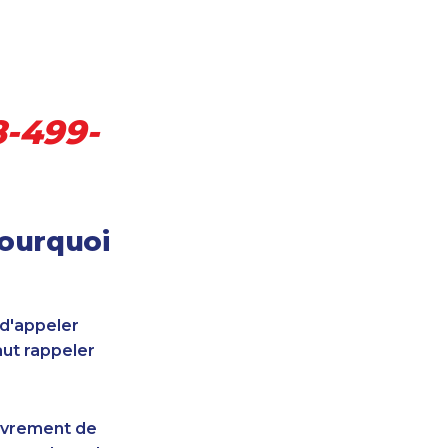
8-499-
pourquoi
 d'appeler
aut rappeler
uvrement de