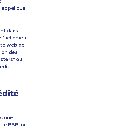
e
n appel que
ent dans
z facilement
site web de
tion des
sters" ou
édit
édité
ec une
c le BBB, ou