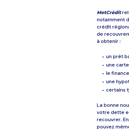
MetCrédit
rel
notamment de
crédit région
de recouvreme
à obtenir :
un prêt b
une carte
le finan
une hypot
certains 
La bonne nouv
votre dette e
recouvrer. En
pouvez même 