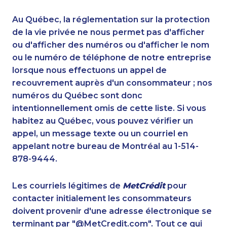
1-416-225-5862
1-819-201-1013
1-514-798-8830
1-780-421-5474
Au Québec, la réglementation sur la protection
1-902-482-1297
1-819-201-0874
de la vie privée ne nous permet pas d'afficher
1-778-401-2176
ou d'afficher des numéros ou d'afficher le nom
1-780-420-2389
ou le numéro de téléphone de notre entreprise
1-780-421-5465
1-416-907-3027
lorsque nous effectuons un appel de
1-833-840-9986
1-416-231-0997
recouvrement auprès d'un consommateur ; nos
1-780-990-1571
1-647-722-9384
numéros du Québec sont donc
1-438-230-2025
1-587-316-3396
intentionnellement omis de cette liste. Si vous
1-877-677-8068
1-647-493-8954
habitez au Québec, vous pouvez vérifier un
1-587-489-1494
1-902-482-1884
appel, un message texte ou un courriel en
1-604-282-3656
1-587-316-3630
appelant notre bureau de Montréal au 1-514-
1-437-900-0402
1-780-900-8869
878-9444.
1-587-328-6582
1-647-499-8162
1-902-482-1303
1-437-900-0358
Les courriels légitimes de
MetCrédit
pour
1-604-282-3652
1-647-245-1041
contacter initialement les consommateurs
1-902-482-9354
1-905-823-5367
doivent provenir d'une adresse électronique se
1-437-900-0335
1-506-300-0073
terminant par "@MetCredit.com". Tout ce qui