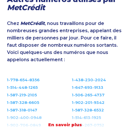
MetCrédit
Chez
MetCrédit
, nous travaillons pour de
nombreuses grandes entreprises, appelant des
milliers de personnes par jour. Pour ce faire, il
faut disposer de nombreux numéros sortants.
Voici quelques-uns des numéros que nous
appelons actuellement :
1-778-654-8356
1-438-230-2024
1-514-448-1265
1-647-693-9133
1-587-219-2105
1-506-265-4737
1-587-328-6605
1-902-201-9342
1-587-318-0147
1-587-328-6532
1-902-400-0948
1-514-613-1925
En savoir plus
1-902-706-0849
1-579-267-0752