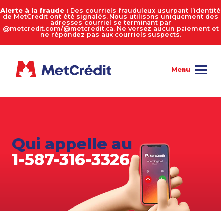
Alerte à la fraude :
Des courriels frauduleux usurpant l’identité
de MetCredit ont été signalés. Nous utilisons uniquement des
adresses courriel se terminant par
@metcredit.com/@metcredit.ca. Ne versez aucun paiement et
ne répondez pas aux courriels suspects.
Qui appelle au
1-587-316-3326