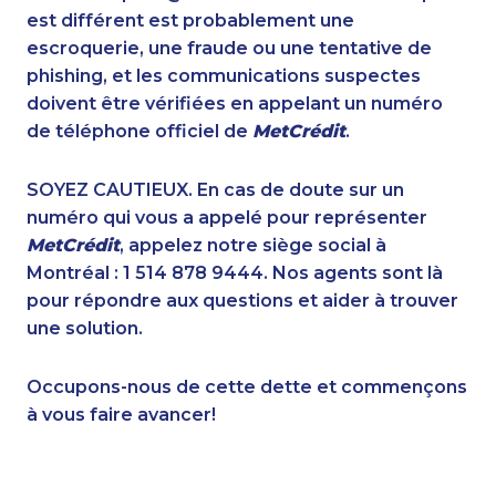
1-855-639-0579
1-888-252-2022
est différent est probablement une
1-416-244-2183
1-778-760-1275
escroquerie, une fraude ou une tentative de
1-778-760-1284
1-778-401-2216
phishing, et les communications suspectes
1-902-482-9281
1-587-328-6544
doivent être vérifiées en appelant un numéro
1-877-417-1759
1-438-289-3582
de téléphone officiel de
MetCrédit
.
1-902-482-2190
1-416-244-7901
1-780-421-5471
1-778-662-5025
SOYEZ CAUTIEUX. En cas de doute sur un
1-780-969-8964
1-438-230-2016
numéro qui vous a appelé pour représenter
1-877-788-1753
1-587-489-1497
MetCrédit
, appelez notre siège social à
1-587-328-6528
1-250-244-3578
Montréal : 1 514 878 9444. Nos agents sont là
1-647-715-6063
1-780-421-5470
pour répondre aux questions et aider à trouver
1-587-319-2158
1-438-289-3598
une solution.
1-905-288-1759
1-604-639-0578
1-778-401-2184
1-778-588-9259
Occupons-nous de cette dette et commençons
1-780-425-1522
1-437-900-0379
à vous faire avancer!
1-778-329-9754
1-587-328-6505
1-778-401-2180
1-506-265-4722
1-438-289-3502
1-438-289-3585