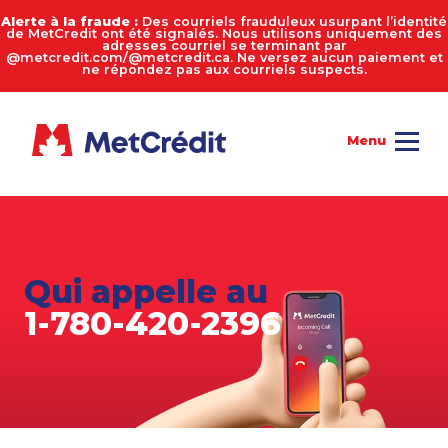
Alerte à la fraude :
Des courriels frauduleux usurpant l’identité
de MetCredit ont été signalés. Nous utilisons uniquement des
adresses courriel se terminant par
@metcredit.com/@metcredit.ca. Ne versez aucun paiement et
ne répondez pas aux courriels suspects.
Qui appelle au
1-780-420-2396