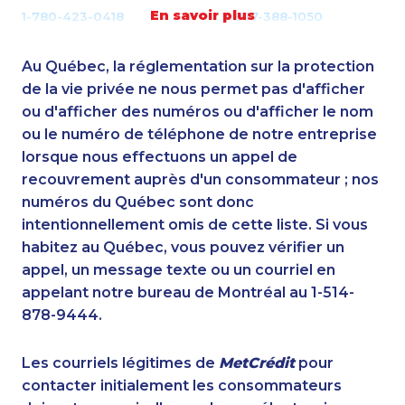
En savoir plus
1-780-423-0418
1-877-388-1050
1-587-328-6526
1-514-448-1504
1-647-722-9431
1-647-715-6068
Au Québec, la réglementation sur la protection
1-819-201-0874
1-587-328-6537
de la vie privée ne nous permet pas d'afficher
1-514-448-1286
ou d'afficher des numéros ou d'afficher le nom
1-514-798-8832
ou le numéro de téléphone de notre entreprise
1-902-482-2173
1-780-936-8233
lorsque nous effectuons un appel de
1-780-936-8234
1-902-701-3550
recouvrement auprès d'un consommateur ; nos
1-587-543-0624
1-437-900-0401
numéros du Québec sont donc
1-514-788-3674
1-780-420-2382
intentionnellement omis de cette liste. Si vous
1-438-289-3507
1-877-788-1751
habitez au Québec, vous pouvez vérifier un
1-587-318-5592
1-780-426-2842
appel, un message texte ou un courriel en
1-604-282-0619
1-647-715-6073
appelant notre bureau de Montréal au 1-514-
1-902-482-9281
1-587-328-6509
878-9444.
1-587-328-6530
1-778-589-7224
1-780-423-9154
1-778-401-7396
Les courriels légitimes de
MetCrédit
pour
1-877-788-1754
1-647-715-6074
contacter initialement les consommateurs
1-250-244-3512
1-647-560-4081