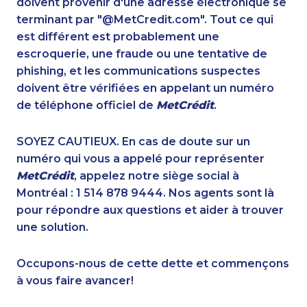
doivent provenir d'une adresse électronique se
1-587-328-6572
1-647-503-3775
terminant par "@MetCredit.com". Tout ce qui
1-780-936-8231
1-902-706-0851
est différent est probablement une
1-514-788-4922
1-587-409-6677
escroquerie, une fraude ou une tentative de
1-418-591-1793
1-902-482-1870
phishing, et les communications suspectes
1-778-401-7102
1-902-482-2198
doivent être vérifiées en appelant un numéro
1-514-788-4626
1-403-855-4053
de téléphone officiel de
MetCrédit
.
1-647-715-6072
1-587-316-3390
1-780-420-2394
1-587-543-0632
SOYEZ CAUTIEUX. En cas de doute sur un
1-888-252-2022
1-514-788-4630
numéro qui vous a appelé pour représenter
1-514-788-7629
1-902-482-1883
MetCrédit
, appelez notre siège social à
1-905-823-3587
1-647-694-6076
Montréal : 1 514 878 9444. Nos agents sont là
1-587-316-3396
1-778-402-8831
pour répondre aux questions et aider à trouver
1-514-798-8827
1-289-777-9441
une solution.
1-855-639-0579
1-438-230-2022
1-587-319-2104
1-506-300-0086
Occupons-nous de cette dette et commençons
1-877-788-1753
1-902-482-2196
à vous faire avancer!
1-647-715-9374
1-647-715-9375