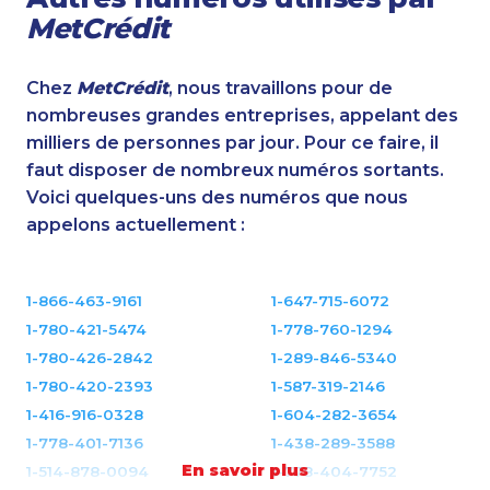
MetCrédit
Chez
MetCrédit
, nous travaillons pour de
nombreuses grandes entreprises, appelant des
milliers de personnes par jour. Pour ce faire, il
faut disposer de nombreux numéros sortants.
Voici quelques-uns des numéros que nous
appelons actuellement :
1-866-463-9161
1-647-715-6072
1-780-421-5474
1-778-760-1294
1-780-426-2842
1-289-846-5340
1-780-420-2393
1-587-319-2146
1-416-916-0328
1-604-282-3654
1-778-401-7136
1-438-289-3588
En savoir plus
1-514-878-0094
1-778-404-7752