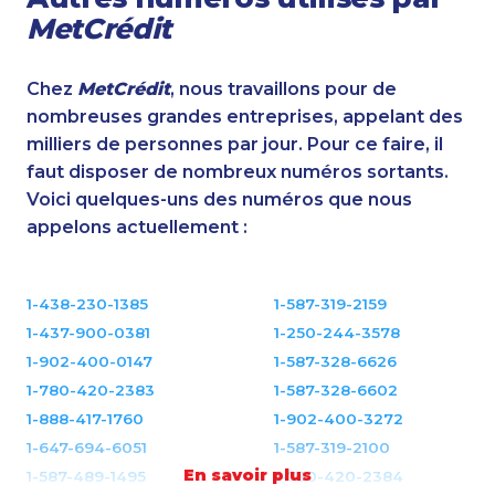
MetCrédit
Chez
MetCrédit
, nous travaillons pour de
nombreuses grandes entreprises, appelant des
milliers de personnes par jour. Pour ce faire, il
faut disposer de nombreux numéros sortants.
Voici quelques-uns des numéros que nous
appelons actuellement :
1-438-230-1385
1-587-319-2159
1-437-900-0381
1-250-244-3578
1-902-400-0147
1-587-328-6626
1-780-420-2383
1-587-328-6602
1-888-417-1760
1-902-400-3272
1-647-694-6051
1-587-319-2100
En savoir plus
1-587-489-1495
1-780-420-2384