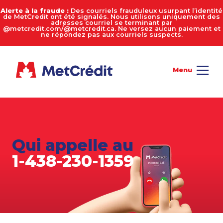
Alerte à la fraude :
Des courriels frauduleux usurpant l’identité
de MetCredit ont été signalés. Nous utilisons uniquement des
adresses courriel se terminant par
@metcredit.com/@metcredit.ca. Ne versez aucun paiement et
ne répondez pas aux courriels suspects.
Qui appelle au
1-438-230-1359