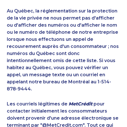
1-604-639-0581
1-587-316-3426
1-514-687-6164
1-587-328-6586
Au Québec, la réglementation sur la protection
1-403-306-0428
1-647-715-9378
de la vie privée ne nous permet pas d'afficher
1-437-900-0385
ou d'afficher des numéros ou d'afficher le nom
1-514-878-9444
ou le numéro de téléphone de notre entreprise
1-819-201-0874
1-587-319-2124
lorsque nous effectuons un appel de
1-647-722-9431
1-587-318-0148
recouvrement auprès d'un consommateur ; nos
1-587-543-0627
1-902-706-0851
numéros du Québec sont donc
1-866-470-6331
1-780-429-5063
intentionnellement omis de cette liste. Si vous
1-647-245-5598
1-437-900-0374
habitez au Québec, vous pouvez vérifier un
1-844-273-1090
1-647-715-9374
appel, un message texte ou un courriel en
1-587-319-2136
1-587-319-2114
appelant notre bureau de Montréal au 1-514-
1-438-289-3508
1-289-777-9443
878-9444.
1-778-401-7210
1-647-245-1055
1-438-230-2019
1-587-328-6635
Les courriels légitimes de
MetCrédit
pour
1-289-777-9445
1-587-409-6575
contacter initialement les consommateurs
1-780-420-2385
1-647-499-8103
doivent provenir d'une adresse électronique se
1-587-316-3433
1-647-715-6072
terminant par "@MetCredit.com". Tout ce qui