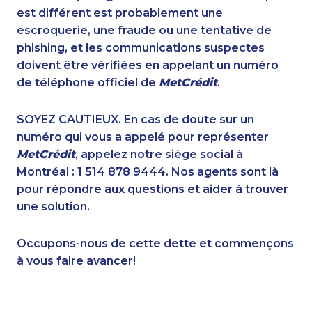
1-587-489-1497
1-250-244-3524
est différent est probablement une
1-587-543-0617
1-289-846-5340
escroquerie, une fraude ou une tentative de
1-579-267-0737
1-905-288-1753
phishing, et les communications suspectes
1-778-786-2459
1-844-330-0581
doivent être vérifiées en appelant un numéro
1-647-490-9021
1-587-328-6529
de téléphone officiel de
MetCrédit
.
1-780-423-9159
1-587-328-6532
1-902-201-9375
1-905-288-1756
SOYEZ CAUTIEUX. En cas de doute sur un
1-587-328-6503
1-902-700-0078
numéro qui vous a appelé pour représenter
1-437-900-0359
1-902-482-1883
MetCrédit
, appelez notre siège social à
1-437-900-0356
1-250-276-4108
Montréal : 1 514 878 9444. Nos agents sont là
1-778-401-7407
1-587-319-2139
pour répondre aux questions et aider à trouver
1-647-715-9375
1-647-693-9133
une solution.
1-780-423-5702
1-250-276-4131
1-877-677-8164
1-780-421-5467
Occupons-nous de cette dette et commençons
1-647-361-8593
1-905-288-1051
à vous faire avancer!
1-902-700-0053
1-587-317-5328
1-587-319-2141
1-514-798-8826
1-905-823-3587
1-587-316-3439