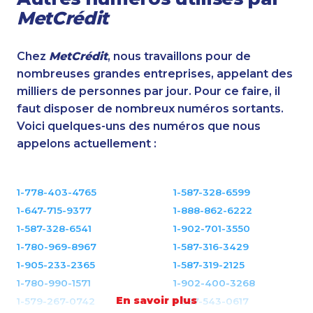
MetCrédit
Chez
MetCrédit
, nous travaillons pour de
nombreuses grandes entreprises, appelant des
milliers de personnes par jour. Pour ce faire, il
faut disposer de nombreux numéros sortants.
Voici quelques-uns des numéros que nous
appelons actuellement :
1-778-403-4765
1-587-328-6599
1-647-715-9377
1-888-862-6222
1-587-328-6541
1-902-701-3550
1-780-969-8967
1-587-316-3429
1-905-233-2365
1-587-319-2125
1-780-990-1571
1-902-400-3268
En savoir plus
1-579-267-0742
1-587-543-0617