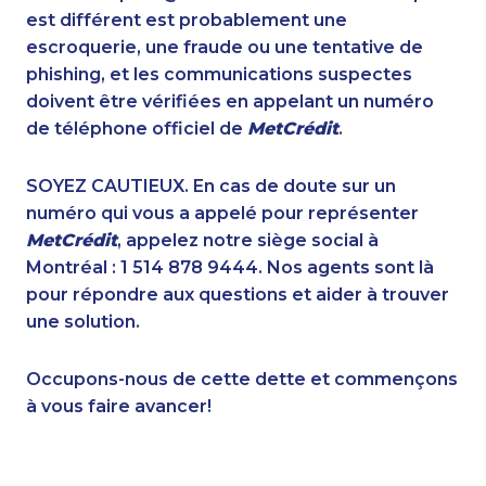
1-647-499-8103
1-587-316-3425
est différent est probablement une
1-647-693-9133
1-250-244-3578
escroquerie, une fraude ou une tentative de
1-905-858-9166
1-647-715-6071
phishing, et les communications suspectes
1-416-241-1868
1-587-328-6527
doivent être vérifiées en appelant un numéro
1-905-823-5367
1-902-400-0361
de téléphone officiel de
MetCrédit
.
1-604-629-1090
1-514-788-7629
1-902-482-2179
1-778-588-9259
SOYEZ CAUTIEUX. En cas de doute sur un
1-647-351-9026
1-778-589-5286
numéro qui vous a appelé pour représenter
1-647-428-7523
1-780-423-0418
MetCrédit
, appelez notre siège social à
1-855-329-9754
1-437-900-0398
Montréal : 1 514 878 9444. Nos agents sont là
1-587-319-2124
1-902-482-8372
pour répondre aux questions et aider à trouver
1-506-300-4130
1-877-904-9154
une solution.
1-780-969-8965
1-866-878-9018
1-587-651-0237
1-438-230-2006
Occupons-nous de cette dette et commençons
1-647-715-9371
1-778-401-7173
à vous faire avancer!
1-587-318-0147
1-877-788-1756
1-289-846-5338
1-780-423-2282
1-438-230-1365
1-778-401-7289