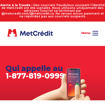
Alerte à la fraude :
Des courriels frauduleux usurpant l’identité
de MetCredit ont été signalés. Nous utilisons uniquement des
adresses courriel se terminant par
@metcredit.com/@metcredit.ca. Ne versez aucun paiement et
ne répondez pas aux courriels suspects.
Qui appelle au
1-877-819-0999