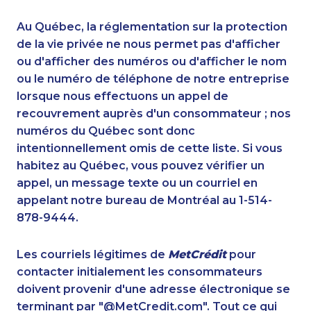
1-902-700-0066
1-780-420-2387
1-587-316-3395
1-403-855-4057
Au Québec, la réglementation sur la protection
1-587-543-0629
1-902-701-3592
de la vie privée ne nous permet pas d'afficher
1-587-319-2097
ou d'afficher des numéros ou d'afficher le nom
1-437-900-0377
ou le numéro de téléphone de notre entreprise
1-902-482-9307
1-877-519-9560
lorsque nous effectuons un appel de
1-506-265-4724
1-418-478-1513
recouvrement auprès d'un consommateur ; nos
1-647-722-9514
1-587-328-6625
numéros du Québec sont donc
1-587-319-2158
1-437-900-0345
intentionnellement omis de cette liste. Si vous
1-587-319-2139
1-902-482-8651
habitez au Québec, vous pouvez vérifier un
1-587-319-2118
1-647-715-6074
appel, un message texte ou un courriel en
1-514-798-8831
1-587-316-3637
appelant notre bureau de Montréal au 1-514-
1-250-276-4110
1-780-420-2379
878-9444.
1-778-401-2189
1-437-900-0337
1-780-421-5471
1-587-328-6545
Les courriels légitimes de
MetCrédit
pour
1-905-288-1052
1-587-543-0636
contacter initialement les consommateurs
1-587-489-1493
1-647-245-5600
doivent provenir d'une adresse électronique se
1-514-600-7964
1-587-328-6639
terminant par "@MetCredit.com". Tout ce qui