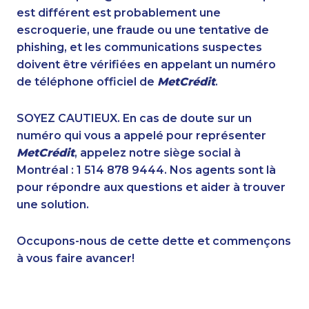
1-902-401-4987
1-289-777-9442
est différent est probablement une
1-579-267-0727
1-778-401-6961
escroquerie, une fraude ou une tentative de
1-780-969-8964
1-647-693-9169
phishing, et les communications suspectes
1-855-969-8963
1-647-503-3780
doivent être vérifiées en appelant un numéro
1-647-715-9377
1-587-316-3403
de téléphone officiel de
MetCrédit
.
1-902-482-9307
1-780-969-8966
1-587-489-1492
1-819-201-2094
SOYEZ CAUTIEUX. En cas de doute sur un
1-780-421-5105
1-438-230-2010
numéro qui vous a appelé pour représenter
1-587-328-6590
1-514-448-1265
MetCrédit
, appelez notre siège social à
1-587-319-2114
1-905-592-1379
Montréal : 1 514 878 9444. Nos agents sont là
1-587-328-6587
1-416-907-0901
pour répondre aux questions et aider à trouver
1-778-403-4639
1-647-715-9378
une solution.
1-587-328-6626
1-647-715-6066
1-647-715-9376
1-437-900-0340
Occupons-nous de cette dette et commençons
1-416-231-7896
1-778-401-2180
à vous faire avancer!
1-778-401-2218
1-877-417-1757
1-647-715-6067
1-647-560-4081
1-778-401-7222
1-514-448-1279