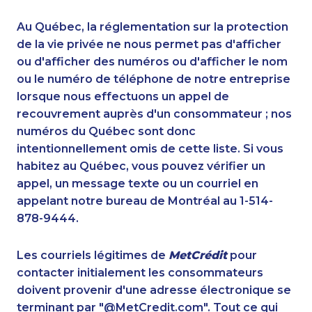
1-416-227-2642
1-778-329-9754
1-778-401-2190
1-587-328-6638
Au Québec, la réglementation sur la protection
1-905-819-9104
1-416-907-0862
de la vie privée ne nous permet pas d'afficher
1-514-448-1504
ou d'afficher des numéros ou d'afficher le nom
1-506-265-4736
ou le numéro de téléphone de notre entreprise
1-416-223-4743
1-902-400-0361
lorsque nous effectuons un appel de
1-778-401-7173
1-780-936-8221
recouvrement auprès d'un consommateur ; nos
1-780-420-2377
1-902-706-0851
numéros du Québec sont donc
1-403-855-4049
1-587-328-6572
intentionnellement omis de cette liste. Si vous
1-778-401-2197
1-902-482-1302
habitez au Québec, vous pouvez vérifier un
1-778-588-9275
1-647-351-9026
appel, un message texte ou un courriel en
1-418-480-5892
1-587-316-4591
appelant notre bureau de Montréal au 1-514-
1-416-237-1109
1-418-480-9098
878-9444.
1-647-427-9803
1-780-424-3704
1-416-233-3448
1-587-319-2142
Les courriels légitimes de
MetCrédit
pour
1-437-900-0380
1-778-760-1303
contacter initialement les consommateurs
1-778-760-1293
1-437-900-0328
doivent provenir d'une adresse électronique se
1-902-482-9283
1-587-319-2158
terminant par "@MetCredit.com". Tout ce qui