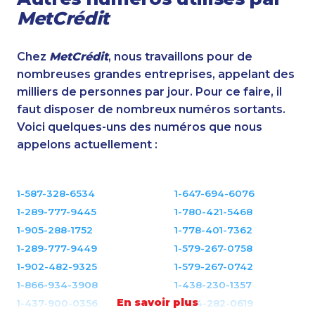
MetCrédit
Chez
MetCrédit
, nous travaillons pour de
nombreuses grandes entreprises, appelant des
milliers de personnes par jour. Pour ce faire, il
faut disposer de nombreux numéros sortants.
Voici quelques-uns des numéros que nous
appelons actuellement :
1-587-328-6534
1-647-694-6076
1-289-777-9445
1-780-421-5468
1-905-288-1752
1-778-401-7362
1-289-777-9449
1-579-267-0758
1-902-482-9325
1-579-267-0742
1-866-934-3908
1-438-230-1357
En savoir plus
1-437-900-0356
1-604-282-0619