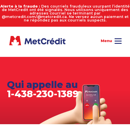
Alerte à la fraude :
Des courriels frauduleux usurpant l’identité
de MetCredit ont été signalés. Nous utilisons uniquement des
adresses courriel se terminant par
@metcredit.com/@metcredit.ca. Ne versez aucun paiement et
ne répondez pas aux courriels suspects.
Qui appelle au
1-438-230-1389