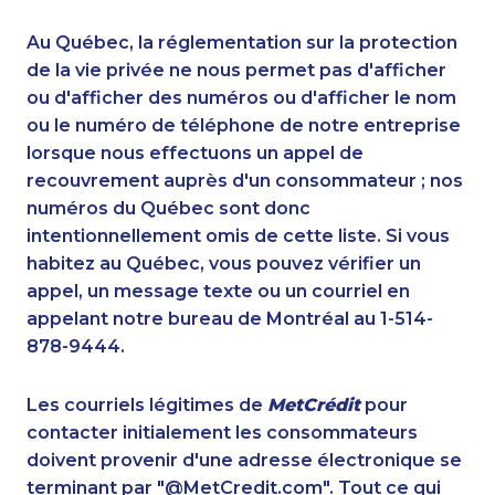
1-902-482-2176
1-587-328-6635
888-499-8196
1-587-651-0237
Au Québec, la réglementation sur la protection
1-780-420-2394
1-438-230-2028
de la vie privée ne nous permet pas d'afficher
1-780-421-5105
ou d'afficher des numéros ou d'afficher le nom
1-780-969-8966
ou le numéro de téléphone de notre entreprise
1-905-916-2023
1-587-543-0629
lorsque nous effectuons un appel de
1-604-282-0617
1-438-230-2007
recouvrement auprès d'un consommateur ; nos
1-780-420-2388
1-514-878-9085
numéros du Québec sont donc
1-780-969-8961
1-587-319-2132
intentionnellement omis de cette liste. Si vous
1-437-900-0353
1-438-230-2002
habitez au Québec, vous pouvez vérifier un
1-437-900-0343
1-778-401-2224
appel, un message texte ou un courriel en
1-587-328-6623
1-780-423-5707
appelant notre bureau de Montréal au 1-514-
1-780-420-6214
1-780-421-5107
878-9444.
1-877-788-1752
1-438-289-3505
1-416-231-0997
1-438-230-2019
Les courriels légitimes de
MetCrédit
pour
1-506-265-4736
1-780-969-8969
contacter initialement les consommateurs
1-778-401-2191
1-778-786-2469
doivent provenir d'une adresse électronique se
1-587-328-6550
1-778-401-2187
terminant par "@MetCredit.com". Tout ce qui