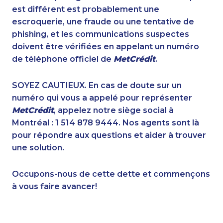
1-780-969-8963
1-514-448-1304
est différent est probablement une
1-587-328-6598
1-877-819-0999
escroquerie, une fraude ou une tentative de
1-587-328-6545
1-587-328-6572
phishing, et les communications suspectes
1-438-230-2008
1-780-420-2392
doivent être vérifiées en appelant un numéro
1-902-482-1870
1-647-722-9538
de téléphone officiel de
MetCrédit
.
1-418-478-1513
1-289-777-9445
1-418-480-9098
1-647-503-3775
SOYEZ CAUTIEUX. En cas de doute sur un
1-877-677-8164
1-780-420-2378
numéro qui vous a appelé pour représenter
1-403-855-4053
1-437-900-0328
MetCrédit
, appelez notre siège social à
1-416-907-3061
1-780-936-8233
Montréal : 1 514 878 9444. Nos agents sont là
1-587-328-6539
1-902-201-9342
pour répondre aux questions et aider à trouver
1-780-423-2516
1-888-999-8302
une solution.
1-587-328-6640
1-604-639-0581
1-902-482-9354
1-514-798-8832
Occupons-nous de cette dette et commençons
1-647-427-9803
1-780-420-2380
à vous faire avancer!
1-579-267-0717
1-587-328-6594
1-416-907-0976
1-250-277-4304
1-902-706-0850
1-587-319-2103