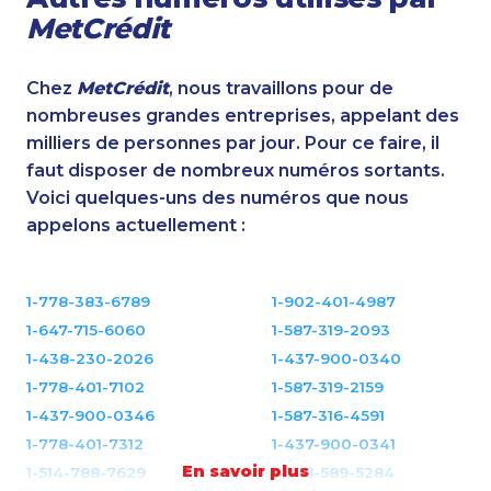
MetCrédit
Chez
MetCrédit
, nous travaillons pour de
nombreuses grandes entreprises, appelant des
milliers de personnes par jour. Pour ce faire, il
faut disposer de nombreux numéros sortants.
Voici quelques-uns des numéros que nous
appelons actuellement :
1-778-383-6789
1-902-401-4987
1-647-715-6060
1-587-319-2093
1-438-230-2026
1-437-900-0340
1-778-401-7102
1-587-319-2159
1-437-900-0346
1-587-316-4591
1-778-401-7312
1-437-900-0341
En savoir plus
1-514-788-7629
1-778-589-5284