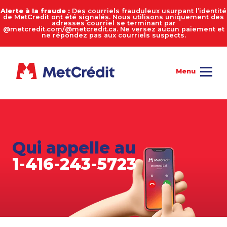
Alerte à la fraude :
Des courriels frauduleux usurpant l’identité
de MetCredit ont été signalés. Nous utilisons uniquement des
adresses courriel se terminant par
@metcredit.com/@metcredit.ca. Ne versez aucun paiement et
ne répondez pas aux courriels suspects.
Qui appelle au
1-416-243-5723