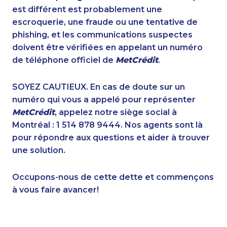
1-587-328-6530
1-579-267-0752
est différent est probablement une
1-587-316-3414
1-800-835-7094
escroquerie, une fraude ou une tentative de
1-587-328-6525
1-780-423-5704
phishing, et les communications suspectes
1-888-999-8302
1-437-900-0354
doivent être vérifiées en appelant un numéro
1-438-289-3501
1-416-916-0308
de téléphone officiel de
MetCrédit
.
1-587-328-6546
1-587-316-3438
1-902-482-1867
1-905-288-1754
SOYEZ CAUTIEUX. En cas de doute sur un
1-902-482-1884
1-437-900-0401
numéro qui vous a appelé pour représenter
1-778-401-7407
1-506-300-4127
MetCrédit
, appelez notre siège social à
1-514-448-1274
1-250-276-4108
Montréal : 1 514 878 9444. Nos agents sont là
1-587-328-6610
1-905-819-8939
pour répondre aux questions et aider à trouver
1-647-361-8352
1-877-788-1054
une solution.
1-647-350-5975
1-514-878-0799
1-902-201-9375
1-844-491-3259
Occupons-nous de cette dette et commençons
1-587-319-2134
1-438-230-2005
à vous faire avancer!
1-587-319-2106
1-780-423-5705
1-416-241-1868
1-902-400-3272
1-877-788-1756
1-780-900-8851