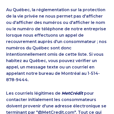
1-587-489-1490
1-902-482-1301
1-778-589-5280
1-587-319-2147
Au Québec, la réglementation sur la protection
1-587-328-6608
1-778-401-2209
de la vie privée ne nous permet pas d'afficher
1-289-777-9450
ou d'afficher des numéros ou d'afficher le nom
1-587-319-2136
ou le numéro de téléphone de notre entreprise
1-604-696-3030
1-587-328-6640
lorsque nous effectuons un appel de
1-647-715-6069
1-438-289-3593
recouvrement auprès d'un consommateur ; nos
1-780-420-2379
1-587-319-2099
numéros du Québec sont donc
1-416-907-3027
1-780-423-5702
intentionnellement omis de cette liste. Si vous
1-437-900-0338
1-587-316-3396
habitez au Québec, vous pouvez vérifier un
1-587-328-6624
1-778-401-2181
appel, un message texte ou un courriel en
1-647-715-9372
1-877-788-1755
appelant notre bureau de Montréal au 1-514-
1-780-421-5470
1-778-401-2230
878-9444.
1-437-900-0352
1-587-328-6505
1-819-201-2094
1-438-230-2034
Les courriels légitimes de
MetCrédit
pour
1-418-615-3020
1-587-319-2116
contacter initialement les consommateurs
1-587-319-2132
1-866-934-3908
doivent provenir d'une adresse électronique se
1-437-900-0335
1-587-316-3425
terminant par "@MetCredit.com". Tout ce qui