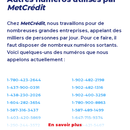
MetCrédit
Chez
MetCrédit
, nous travaillons pour de
nombreuses grandes entreprises, appelant des
milliers de personnes par jour. Pour ce faire, il
faut disposer de nombreux numéros sortants.
Voici quelques-uns des numéros que nous
appelons actuellement :
1-780-423-2644
1-902-482-2198
1-437-900-0391
1-902-482-1316
1-438-230-2026
1-902-400-3258
1-604-282-3654
1-780-900-8863
1-587-316-3437
1-587-489-1499
1-403-420-5869
1-647-715-9374
En savoir plus
1-250-244-3572
1-780-421-5467