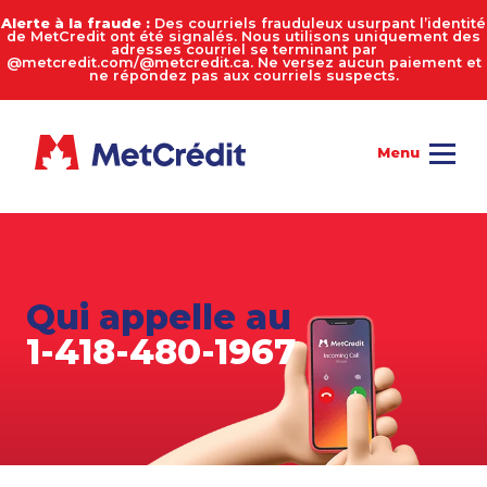
Alerte à la fraude :
Des courriels frauduleux usurpant l’identité
de MetCredit ont été signalés. Nous utilisons uniquement des
adresses courriel se terminant par
@metcredit.com/@metcredit.ca. Ne versez aucun paiement et
ne répondez pas aux courriels suspects.
Qui appelle au
1-418-480-1967