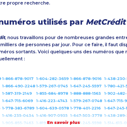
tre propre recherche.
numéros utilisés par
MetCrédit
it
, nous travaillons pour de nombreuses grandes entr
illiers de personnes par jour. Pour ce faire, il faut di
éros sortants. Voici quelques-uns des numéros que 
uellement :
9
1-866-878-9017
1-604-282-3659
1-866-878-9016
1-438-230-
1-866-490-2248
1-579-267-0745
1-647-245-5597
1-780-421-
1-587-319-2149
1-855-684-8978
1-888-888-1563
1-902-482
1-647-715-6069
1-416-223-4743
1-579-267-0748
1-647-715-
5
1-778-383-6789
1-604-639-0578
1-778-401-2216
1-647-245-
1-416-235-0434
1-416-907-0935
1-647-503-3778
1-438-289
En savoir plus
0
1-905-855-7463
1-819-201-2094
1-647-245-5598
1-514-613-