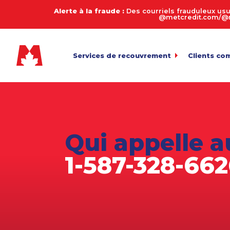
Alerte à la fraude :
Des courriels frauduleux usu
@metcredit.com/@me
Services de recouvrement
Clients co
Commercial
My.MetCre
Pour l’envoi 
Consommateurs
Calculate
Entreprises de services
Connexion
Pour l’exame
Qui appelle a
Transfert 
Agriculture
Téléversemen
1-587-328-66
Arriérés en automobile
Payez votr
Biens de succession et décès
Politique 
Équipement lourd
Fabrication
Juridique