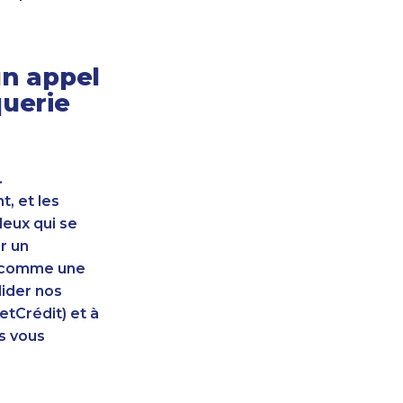
n appel
querie
.
, et les
leux qui se
r un
nt comme une
lider nos
etCrédit) et à
s vous