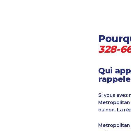
Locataire-propriétaire
Médecine et soins de santé
Petites entreprises
Pétrole et gaz
Pourqu
Services financiers
Transport
328-6
Transport maritime
Vétérinaire
Qui app
rappele
Si vous avez 
Metropolitan
ou non. La ré
Metropolitan