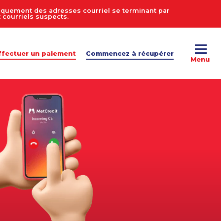
uniquement des adresses courriel se terminant par
courriels suspects.
ffectuer un paiement
Commencez à récupérer