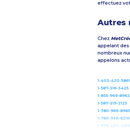
effectuez vo
Autres 
Chez
MetCréd
appelant des m
nombreux num
appelons act
1-403-420-586
1-587-316-3425
1-855-969-8962
1-587-319-2125
1-780-969-896
1-780-936-8218
1-778-403-461