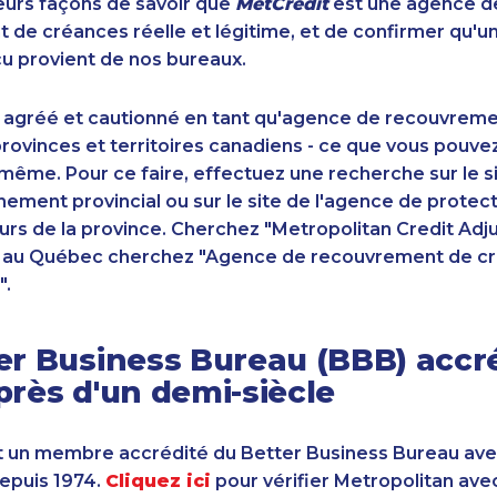
sieurs façons de savoir que
MetCrédit
est une agence d
de créances réelle et légitime, et de confirmer qu'u
u provient de nos bureaux.
 agréé et cautionné en tant qu'agence de recouvrem
ovinces et territoires canadiens - ce que vous pouve
-même. Pour ce faire, effectuez une recherche sur le 
ement provincial ou sur le site de l'agence de protec
s de la province. Cherchez "Metropolitan Credit Adju
t au Québec cherchez "Agence de recouvrement de cr
".
er Business Bureau (BBB) accr
près d'un demi-siècle
 un membre accrédité du Better Business Bureau av
depuis 1974.
Cliquez ici
pour vérifier Metropolitan ave