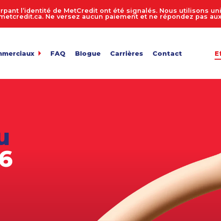
rpant l’identité de MetCredit ont été signalés. Nous utilisons 
tcredit.ca. Ne versez aucun paiement et ne répondez pas aux 
mmerciaux
FAQ
Blogue
Carrières
Contact
E
dit
de comptes 24 heures sur 24, 7 jours sur 7
ur de recouvrement de créances
 entreprise
n des comptes
u
de fichiers
ts en vrac
26
e facture
de confidentialité