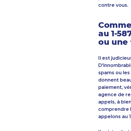
contre vous.
Commen
au 1-58
ou une 
Il est judicie
D'innombrable
spams ou les 
donnent beauc
paiement, vér
agence de re
appels, à bie
comprendre l
appelons au 1