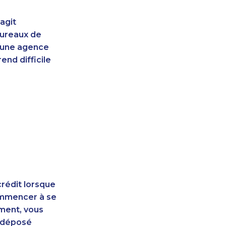
agit
bureaux de
d'une agence
end difficile
rédit lorsque
ommencer à se
ement, vous
t déposé