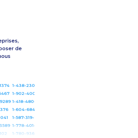
eprises,
sposer de
nous
1374
1-438-230-1365
5467
1-902-400-3261
-9289
1-418-480-5933
9376
1-604-684-0558
1041
1-587-319-2217
-3589
1-778-401-7159
0102
1-780-936-8209