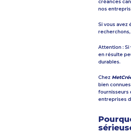
créances cana
nos entrepris
Si vous avez 
recherchons,
Attention : S
en résulte pe
durables.
Chez
MetCréd
bien connues,
fournisseurs 
entreprises d
Pourquo
sérieu