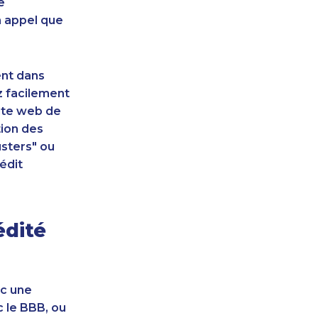
e
n appel que
ent dans
z facilement
site web de
tion des
sters" ou
édit
édité
ec une
c le BBB, ou