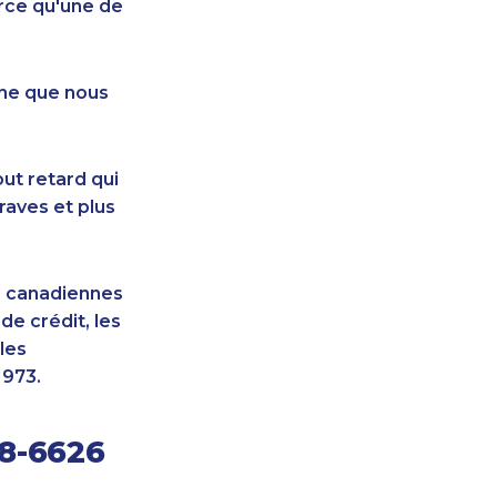
rce qu'une de
nne que nous
ut retard qui
raves et plus
s canadiennes
e crédit, les
les
1973.
28-6626