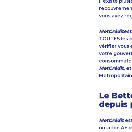
Il existe plu
recouvrement 
vous avez reç
MetCrédit
est
TOUTES les pr
vérifier vous
votre gouvern
consommateur
MetCrédit
, e
Métropolitain
Le Bett
depuis 
MetCrédit
est
notation A+ 