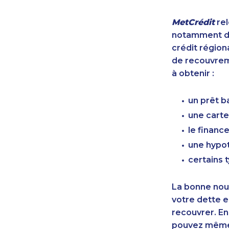
MetCrédit
rel
notamment de
crédit région
de recouvreme
à obtenir :
un prêt b
une carte
le finan
une hypot
certains 
La bonne nouv
votre dette e
recouvrer. En
pouvez même 