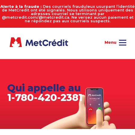
Alerte à la fraude :
Des courriels frauduleux usurpant l’identité
de MetCredit ont été signalés. Nous utilisons uniquement des
adresses courriel se terminant par
@metcredit.com/@metcredit.ca. Ne versez aucun paiement et
ne répondez pas aux courriels suspects.
Qui appelle au
1-780-420-2381