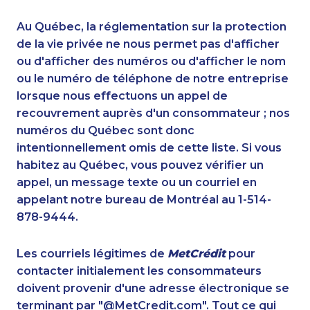
1-587-328-6526
1-438-289-3579
1-902-482-1302
1-587-319-2142
Au Québec, la réglementation sur la protection
1-780-936-8217
1-587-316-3429
de la vie privée ne nous permet pas d'afficher
1-877-417-1759
ou d'afficher des numéros ou d'afficher le nom
1-780-420-2385
ou le numéro de téléphone de notre entreprise
1-647-722-9514
1-888-862-6222
lorsque nous effectuons un appel de
1-778-401-7222
1-778-663-5036
recouvrement auprès d'un consommateur ; nos
1-905-819-0432
1-587-318-0148
numéros du Québec sont donc
1-416-244-7901
1-418-478-1513
intentionnellement omis de cette liste. Si vous
1-437-900-0335
1-888-797-7727
habitez au Québec, vous pouvez vérifier un
1-905-823-3587
1-778-401-2209
appel, un message texte ou un courriel en
1-888-969-8961
1-647-494-3192
appelant notre bureau de Montréal au 1-514-
888-499-8196
1-902-482-3165
878-9444.
1-587-316-3392
1-514-448-1265
1-902-706-0848
1-778-401-2217
Les courriels légitimes de
MetCrédit
pour
1-902-482-9255
1-587-328-6532
contacter initialement les consommateurs
1-778-662-5023
1-780-992-1127
doivent provenir d'une adresse électronique se
1-647-503-3775
1-416-907-3028
terminant par "@MetCredit.com". Tout ce qui