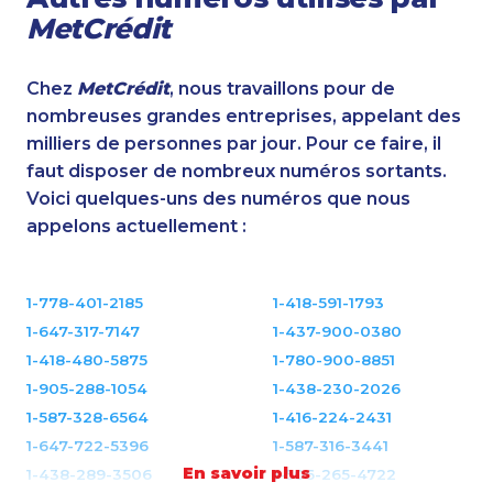
MetCrédit
Chez
MetCrédit
, nous travaillons pour de
nombreuses grandes entreprises, appelant des
milliers de personnes par jour. Pour ce faire, il
faut disposer de nombreux numéros sortants.
Voici quelques-uns des numéros que nous
appelons actuellement :
1-778-401-2185
1-418-591-1793
1-647-317-7147
1-437-900-0380
1-418-480-5875
1-780-900-8851
1-905-288-1054
1-438-230-2026
1-587-328-6564
1-416-224-2431
1-647-722-5396
1-587-316-3441
En savoir plus
1-438-289-3506
1-506-265-4722