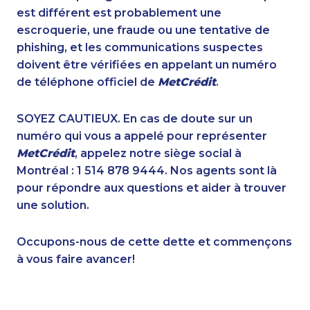
1-438-230-2015
1-780-421-5103
est différent est probablement une
1-778-401-2180
1-780-429-5063
escroquerie, une fraude ou une tentative de
1-778-589-5290
1-587-328-6502
phishing, et les communications suspectes
1-514-448-1286
1-902-201-9347
doivent être vérifiées en appelant un numéro
1-514-448-1279
1-902-482-2176
de téléphone officiel de
MetCrédit
.
1-587-328-6505
1-514-448-9215
1-587-328-6604
1-833-840-9986
SOYEZ CAUTIEUX. En cas de doute sur un
1-587-328-6596
1-778-401-2195
numéro qui vous a appelé pour représenter
1-855-969-8964
1-855-885-5449
MetCrédit
, appelez notre siège social à
1-506-300-4127
1-587-328-6577
Montréal : 1 514 878 9444. Nos agents sont là
1-855-401-5100
1-647-317-6683
pour répondre aux questions et aider à trouver
1-587-328-6640
1-902-706-0851
une solution.
1-778-401-2196
1-438-230-2006
1-289-777-9444
1-437-900-0391
Occupons-nous de cette dette et commençons
1-844-275-5101
1-778-401-2176
à vous faire avancer!
1-587-409-6677
1-778-401-2194
1-780-936-8219
1-780-423-9159
1-587-409-6675
1-866-878-9016