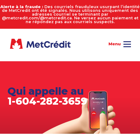
Alerte à la fraude :
Des courriels frauduleux usurpant l’identité
de MetCredit ont été signalés. Nous utilisons uniquement des
adresses courriel se terminant par
@metcredit.com/@metcredit.ca. Ne versez aucun paiement et
ne répondez pas aux courriels suspects.
Qui appelle au
1-604-282-3659