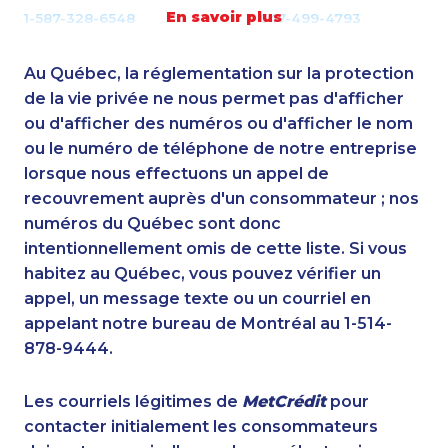
En savoir plus
1-587-328-6548
1-647-499-4793
1-780-426-2842
1-780-424-0557
1-438-230-1378
1-416-907-2035
Au Québec, la réglementation sur la protection
1-778-401-7165
1-416-243-5723
de la vie privée ne nous permet pas d'afficher
1-647-715-9376
ou d'afficher des numéros ou d'afficher le nom
1-587-328-6525
ou le numéro de téléphone de notre entreprise
1-866-463-9161
1-778-786-2469
lorsque nous effectuons un appel de
1-780-420-2391
1-604-282-0621
recouvrement auprès d'un consommateur ; nos
1-902-482-9145
1-587-319-2131
numéros du Québec sont donc
1-437-900-0390
1-780-421-5100
intentionnellement omis de cette liste. Si vous
1-437-900-0338
1-647-715-6067
habitez au Québec, vous pouvez vérifier un
1-780-420-2377
888-499-8196
appel, un message texte ou un courriel en
1-778-401-2180
1-438-230-1356
appelant notre bureau de Montréal au 1-514-
1-587-319-2145
1-780-423-5702
878-9444.
1-506-300-4130
1-418-591-1794
1-514-312-2106
1-438-289-3597
Les courriels légitimes de
MetCrédit
pour
1-780-423-5704
1-587-328-6589
contacter initialement les consommateurs
1-289-777-9450
1-778-589-5285