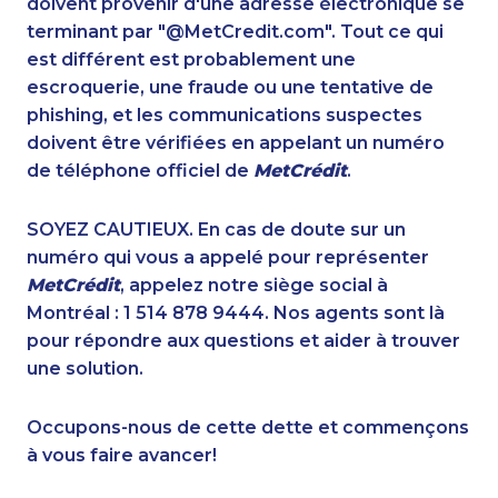
doivent provenir d'une adresse électronique se
1-587-319-2160
1-514-788-7629
terminant par "@MetCredit.com". Tout ce qui
1-780-423-2231
1-437-900-0392
est différent est probablement une
1-778-760-1296
1-514-798-8826
escroquerie, une fraude ou une tentative de
1-587-328-6554
1-579-267-0727
phishing, et les communications suspectes
1-437-900-0373
1-902-482-1883
doivent être vérifiées en appelant un numéro
1-780-423-5705
1-438-230-2009
de téléphone officiel de
MetCrédit
.
1-587-409-6575
1-780-423-2644
1-877-788-1750
1-587-409-6675
SOYEZ CAUTIEUX. En cas de doute sur un
1-438-230-2034
1-437-900-0395
numéro qui vous a appelé pour représenter
1-587-489-1492
1-587-318-0147
MetCrédit
, appelez notre siège social à
1-778-589-7226
1-780-936-8226
Montréal : 1 514 878 9444. Nos agents sont là
1-587-328-6587
1-778-401-7136
pour répondre aux questions et aider à trouver
1-647-693-9169
1-587-316-3326
une solution.
1-647-722-9528
1-437-900-0377
1-587-543-0626
1-877-677-8067
Occupons-nous de cette dette et commençons
1-780-420-2375
1-587-489-1498
à vous faire avancer!
1-647-245-1057
1-780-936-8233