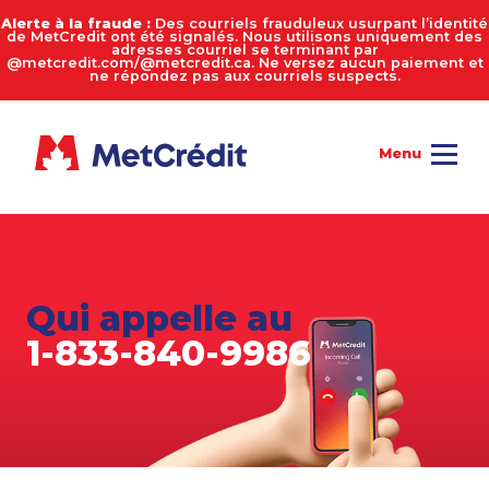
Alerte à la fraude :
Des courriels frauduleux usurpant l’identité
de MetCredit ont été signalés. Nous utilisons uniquement des
adresses courriel se terminant par
@metcredit.com/@metcredit.ca. Ne versez aucun paiement et
ne répondez pas aux courriels suspects.
Qui appelle au
1-833-840-9986