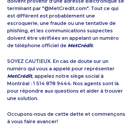
doivent provenir d'une adresse électronique se
1-587-319-2160
1-902-482-9283
terminant par "@MetCredit.com". Tout ce qui
1-587-489-1491
1-437-900-0344
est différent est probablement une
1-902-400-3259
1-514-798-8825
escroquerie, une fraude ou une tentative de
1-506-300-0086
1-604-629-1131
phishing, et les communications suspectes
1-289-846-5338
1-855-329-9754
doivent être vérifiées en appelant un numéro
1-778-401-7396
1-778-401-7362
de téléphone officiel de
MetCrédit
.
1-587-319-2143
1-514-613-0164
1-438-230-2005
1-587-316-3432
SOYEZ CAUTIEUX. En cas de doute sur un
1-438-230-1370
1-780-936-8218
numéro qui vous a appelé pour représenter
1-647-317-6683
1-902-400-0151
MetCrédit
, appelez notre siège social à
1-780-421-5470
1-780-425-1522
Montréal : 1 514 878 9444. Nos agents sont là
1-587-319-2097
1-416-239-0375
pour répondre aux questions et aider à trouver
1-778-760-1303
1-437-900-0385
une solution.
1-587-319-2153
1-416-227-2642
1-587-489-1497
1-416-244-2183
Occupons-nous de cette dette et commençons
1-506-265-4724
1-403-306-0448
à vous faire avancer!
1-587-328-6581
1-902-482-1315