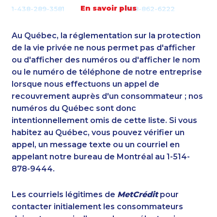
En savoir plus
1-438-289-3581
1-888-862-6222
1-844-788-4922
1-587-328-6607
1-778-401-2183
1-647-722-9538
Au Québec, la réglementation sur la protection
1-604-282-3657
1-514-448-1271
de la vie privée ne nous permet pas d'afficher
1-780-420-2380
ou d'afficher des numéros ou d'afficher le nom
1-289-777-9448
ou le numéro de téléphone de notre entreprise
1-905-858-1389
888-499-8203
lorsque nous effectuons un appel de
1-289-846-5340
1-778-786-2469
recouvrement auprès d'un consommateur ; nos
1-418-591-1794
1-877-788-1055
numéros du Québec sont donc
1-647-245-5600
1-438-230-2024
intentionnellement omis de cette liste. Si vous
1-579-267-0759
1-902-482-1319
habitez au Québec, vous pouvez vérifier un
1-587-316-3440
1-587-489-1494
appel, un message texte ou un courriel en
1-587-328-6531
1-418-480-5873
appelant notre bureau de Montréal au 1-514-
1-437-900-0343
1-438-289-3599
878-9444.
1-778-652-4410
1-438-289-3502
1-778-401-7372
1-780-421-5469
Les courriels légitimes de
MetCrédit
pour
1-647-722-9384
1-902-482-2176
contacter initialement les consommateurs
1-780-420-2377
1-438-230-2031