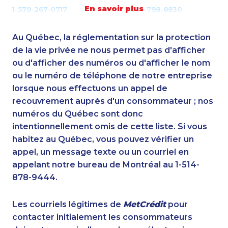
En savoir plus
1-579-267-0717
1-514-798-8830
1-250-277-4304
1-905-282-1759
1-416-237-1109
1-780-936-8218
Au Québec, la réglementation sur la protection
1-587-543-0625
1-780-420-2397
de la vie privée ne nous permet pas d'afficher
1-587-316-3415
ou d'afficher des numéros ou d'afficher le nom
1-778-401-2179
ou le numéro de téléphone de notre entreprise
1-437-900-0396
1-514-788-7629
lorsque nous effectuons un appel de
1-587-319-2218
1-780-420-2396
recouvrement auprès d'un consommateur ; nos
1-587-316-3436
1-780-420-2398
numéros du Québec sont donc
1-587-328-6612
1-902-400-3268
intentionnellement omis de cette liste. Si vous
1-514-448-1279
1-778-589-7222
habitez au Québec, vous pouvez vérifier un
1-778-589-5282
1-416-907-6014
appel, un message texte ou un courriel en
1-437-900-0344
1-866-878-9018
appelant notre bureau de Montréal au 1-514-
1-587-328-6622
1-780-421-5469
878-9444.
1-416-231-7896
1-888-862-6222
1-587-328-6543
1-604-696-3031
Les courriels légitimes de
MetCrédit
pour
1-418-478-1735
1-905-288-1750
contacter initialement les consommateurs
1-604-639-0578
1-587-316-3319