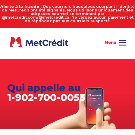
Alerte à la fraude :
Des courriels frauduleux usurpant l’identité
de MetCredit ont été signalés. Nous utilisons uniquement des
adresses courriel se terminant par
@metcredit.com/@metcredit.ca. Ne versez aucun paiement et
ne répondez pas aux courriels suspects.
Qui appelle au
1-902-700-0053