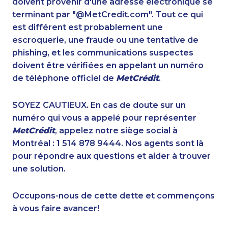
doivent provenir d'une adresse électronique se
1-905-819-9104
1-902-482-1301
terminant par "@MetCredit.com". Tout ce qui
1-647-715-9378
1-437-900-0356
est différent est probablement une
1-902-482-8368
1-416-225-3151
escroquerie, une fraude ou une tentative de
1-289-846-5341
1-416-222-6380
phishing, et les communications suspectes
1-403-855-4053
1-438-289-3501
doivent être vérifiées en appelant un numéro
1-418-478-3232
1-647-715-6070
de téléphone officiel de
MetCrédit
.
1-250-276-4117
1-506-300-4126
1-587-328-6527
1-587-316-3437
SOYEZ CAUTIEUX. En cas de doute sur un
1-514-600-7242
1-780-420-2386
numéro qui vous a appelé pour représenter
1-902-400-3261
1-403-306-0433
MetCrédit
, appelez notre siège social à
1-780-969-8960
1-416-231-0997
Montréal : 1 514 878 9444. Nos agents sont là
1-780-420-6214
1-778-403-4639
pour répondre aux questions et aider à trouver
1-902-400-0801
1-438-230-2008
une solution.
1-778-249-5018
1-780-429-5063
1-587-316-3432
1-877-788-1755
Occupons-nous de cette dette et commençons
1-647-715-9372
1-438-289-3597
à vous faire avancer!
1-905-288-1055
1-579-267-0758