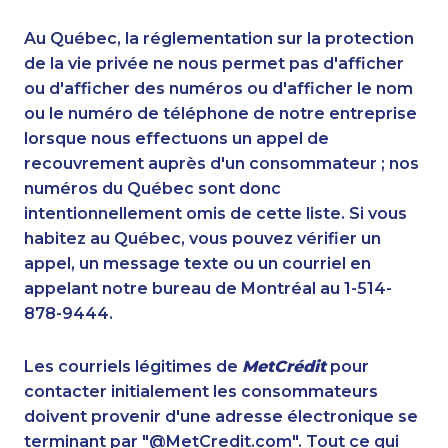
1-587-328-6612
1-902-700-0067
1-587-316-3405
1-778-588-9274
Au Québec, la réglementation sur la protection
1-905-288-1050
1-877-788-1756
de la vie privée ne nous permet pas d'afficher
1-778-404-7752
ou d'afficher des numéros ou d'afficher le nom
1-780-900-8861
ou le numéro de téléphone de notre entreprise
1-579-267-0756
1-506-300-0084
lorsque nous effectuons un appel de
1-587-328-6622
1-647-694-6076
recouvrement auprès d'un consommateur ; nos
1-587-319-2144
1-587-328-6591
numéros du Québec sont donc
1-778-401-7322
1-778-401-7289
intentionnellement omis de cette liste. Si vous
1-778-401-7396
1-250-244-3566
habitez au Québec, vous pouvez vérifier un
1-418-478-1513
1-604-282-3657
appel, un message texte ou un courriel en
1-780-420-2392
1-416-208-7125
appelant notre bureau de Montréal au 1-514-
1-780-423-5705
1-780-421-5472
878-9444.
1-587-328-6639
1-579-267-0744
1-587-318-0142
1-647-245-5598
Les courriels légitimes de
MetCrédit
pour
1-437-900-0402
1-587-328-6586
contacter initialement les consommateurs
1-819-201-0874
1-778-401-2180
doivent provenir d'une adresse électronique se
1-780-900-8863
1-778-401-2189
terminant par "@MetCredit.com". Tout ce qui