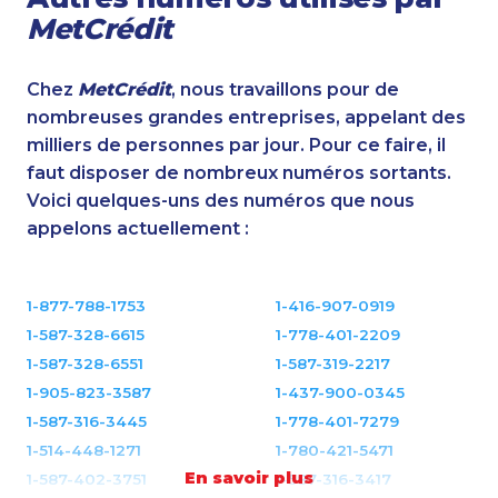
MetCrédit
Chez
MetCrédit
, nous travaillons pour de
nombreuses grandes entreprises, appelant des
milliers de personnes par jour. Pour ce faire, il
faut disposer de nombreux numéros sortants.
Voici quelques-uns des numéros que nous
appelons actuellement :
1-877-788-1753
1-416-907-0919
1-587-328-6615
1-778-401-2209
1-587-328-6551
1-587-319-2217
1-905-823-3587
1-437-900-0345
1-587-316-3445
1-778-401-7279
1-514-448-1271
1-780-421-5471
En savoir plus
1-587-402-3751
1-587-316-3417