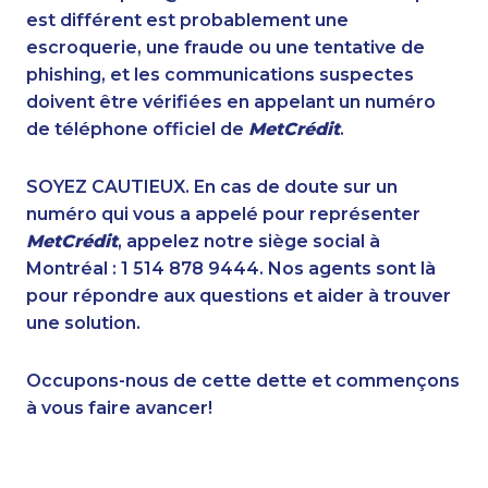
1-587-316-3414
1-778-662-5026
est différent est probablement une
1-604-696-3030
1-902-400-0795
escroquerie, une fraude ou une tentative de
1-902-482-9307
1-587-328-6574
phishing, et les communications suspectes
1-437-900-0343
1-587-316-3402
doivent être vérifiées en appelant un numéro
1-855-329-9754
1-902-201-9360
de téléphone officiel de
MetCrédit
.
1-416-226-4320
1-780-423-2282
1-587-543-0713
1-587-316-3440
SOYEZ CAUTIEUX. En cas de doute sur un
1-778-760-1274
1-647-361-8628
numéro qui vous a appelé pour représenter
1-506-300-0086
1-438-289-3500
MetCrédit
, appelez notre siège social à
1-587-328-6625
1-778-401-7162
Montréal : 1 514 878 9444. Nos agents sont là
1-416-225-5862
1-587-328-6602
pour répondre aux questions et aider à trouver
1-403-306-0448
1-877-904-9154
une solution.
1-416-231-7896
1-647-350-5975
1-778-654-8400
1-647-722-9384
Occupons-nous de cette dette et commençons
1-416-907-0894
1-877-417-1761
à vous faire avancer!
1-587-316-3436
1-403-855-4049
1-905-288-1759
1-514-448-1299
1-514-448-1274
1-877-677-8067