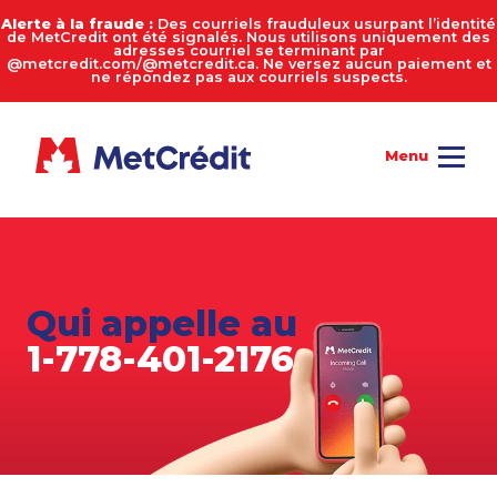
Alerte à la fraude :
Des courriels frauduleux usurpant l’identité
de MetCredit ont été signalés. Nous utilisons uniquement des
adresses courriel se terminant par
@metcredit.com/@metcredit.ca. Ne versez aucun paiement et
ne répondez pas aux courriels suspects.
Qui appelle au
1-778-401-2176