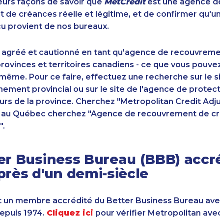
sieurs façons de savoir que
MetCrédit
est une agence d
de créances réelle et légitime, et de confirmer qu'u
u provient de nos bureaux.
 agréé et cautionné en tant qu'agence de recouvrem
ovinces et territoires canadiens - ce que vous pouve
-même. Pour ce faire, effectuez une recherche sur le 
ement provincial ou sur le site de l'agence de protec
s de la province. Cherchez "Metropolitan Credit Adju
t au Québec cherchez "Agence de recouvrement de cr
".
er Business Bureau (BBB) accr
près d'un demi-siècle
 un membre accrédité du Better Business Bureau av
depuis 1974.
Cliquez ici
pour vérifier Metropolitan ave