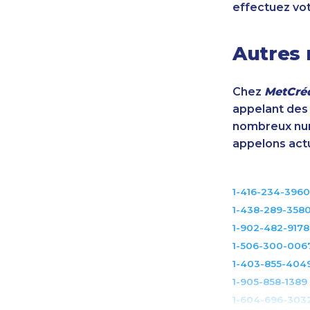
effectuez vo
Autres 
Chez
MetCréd
appelant des m
nombreux num
appelons act
1-416-234-3960
1-438-289-358
1-902-482-9178
1-506-300-006
1-403-855-404
1-905-858-1389
1-604-696-303