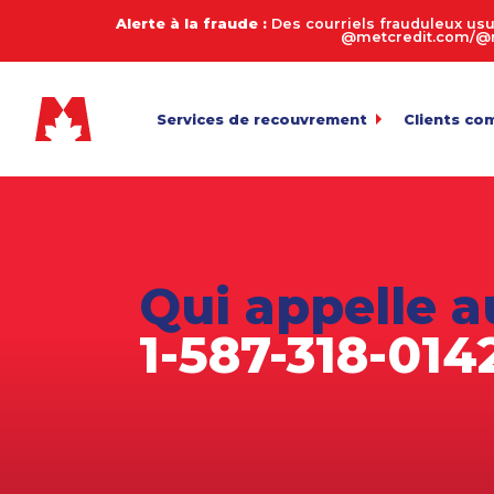
Alerte à la fraude :
Des courriels frauduleux usu
@metcredit.com/@me
Services de recouvrement
Clients co
Commercial
My.MetCre
Pour l’envoi 
Consommateurs
Calculate
Entreprises de services
Connexion
Pour l’exame
Qui appelle a
Transfert 
Agriculture
Téléversemen
1-587-318-014
Arriérés en automobile
Payez votr
Biens de succession et décès
Politique 
Équipement lourd
Fabrication
Juridique