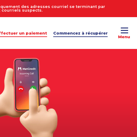
uniquement des adresses courriel se terminant par
courriels suspects.
ffectuer un paiement
Commencez à récupérer