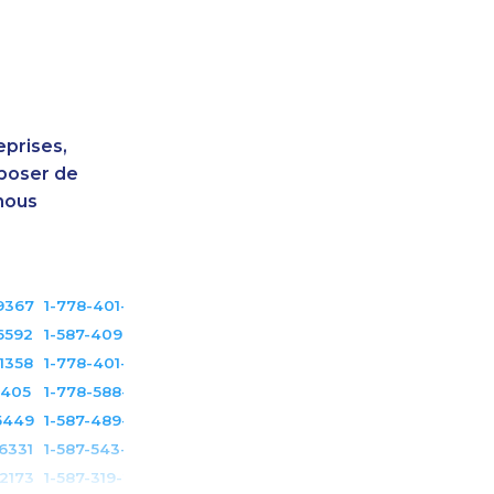
eprises,
sposer de
nous
9367
1-778-401-7372
6592
1-587-409-6675
1358
1-778-401-7210
3405
1-778-588-9275
5449
1-587-489-1493
6331
1-587-543-0617
2173
1-587-319-2161