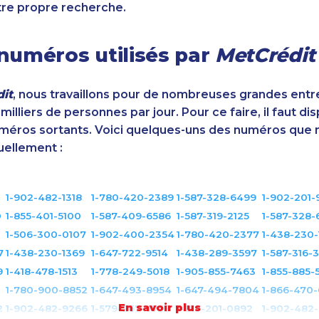
tre propre recherche.
numéros utilisés par
MetCrédit
it
, nous travaillons pour de nombreuses grandes entr
illiers de personnes par jour. Pour ce faire, il faut di
éros sortants. Voici quelques-uns des numéros que 
uellement :
1-902-482-1318
1-780-420-2389
1-587-328-6499
1-902-201-
0
1-855-401-5100
1-587-409-6586
1-587-319-2125
1-587-328-
1-506-300-0107
1-902-400-2354
1-780-420-2377
1-438-230-
7
1-438-230-1369
1-647-722-9514
1-438-289-3597
1-587-316-
9
1-418-478-1513
1-778-249-5018
1-905-855-7463
1-855-885-
1-780-900-8852
1-647-493-8954
1-647-494-7804
1-866-470-
En savoir plus
2
1-902-482-9266
1-579-267-0759
1-819-201-0892
1-902-482-