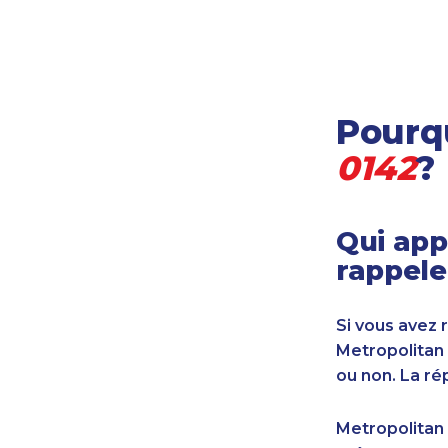
Locataire-propriétaire
Médecine et soins de santé
Petites entreprises
Pétrole et gaz
Pourqu
Services financiers
Transport
0142
?
Transport maritime
Vétérinaire
Qui app
rappele
Si vous avez 
Metropolitan
ou non. La ré
Metropolitan