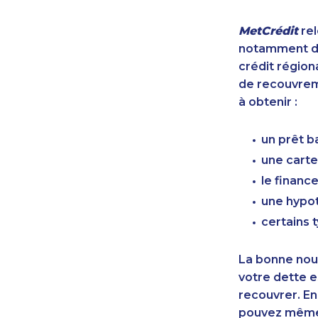
MetCrédit
rel
notamment de
crédit région
de recouvreme
à obtenir :
un prêt b
une carte
le finan
une hypot
certains 
La bonne nouv
votre dette e
recouvrer. En
pouvez même 