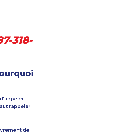
87-318-
pourquoi
 d'appeler
faut rappeler
uvrement de