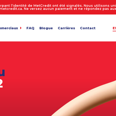
rpant l’identité de MetCredit ont été signalés. Nous utilisons 
tcredit.ca. Ne versez aucun paiement et ne répondez pas aux 
mmerciaux
FAQ
Blogue
Carrières
Contact
E
dit
de comptes 24 heures sur 24, 7 jours sur 7
ur de recouvrement de créances
 entreprise
n des comptes
u
de fichiers
ts en vrac
2
e facture
de confidentialité