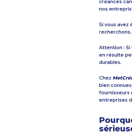
créances cana
nos entrepris
Si vous avez 
recherchons,
Attention : S
en résulte pe
durables.
Chez
MetCréd
bien connues,
fournisseurs 
entreprises d
Pourquo
sérieu