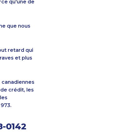
rce qu'une de
nne que nous
ut retard qui
raves et plus
s canadiennes
e crédit, les
les
1973.
8-0142