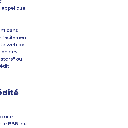
e
n appel que
ent dans
z facilement
site web de
tion des
sters" ou
édit
édité
ec une
c le BBB, ou