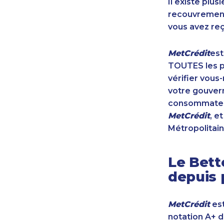
Il existe plu
recouvrement 
vous avez reç
MetCrédit
est
TOUTES les pr
vérifier vous
votre gouvern
consommateur
MetCrédit
, e
Métropolitain
Le Bett
depuis 
MetCrédit
est
notation A+ 