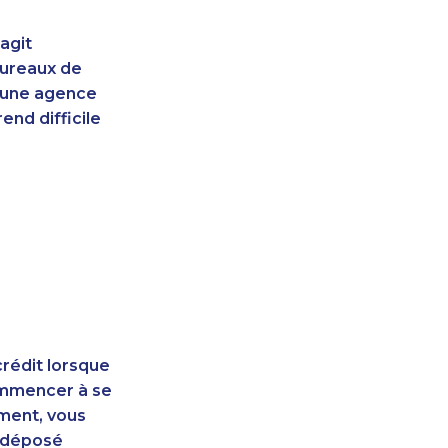
agit
bureaux de
d'une agence
end difficile
rédit lorsque
ommencer à se
ement, vous
t déposé