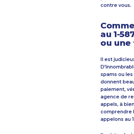
contre vous.
Commen
au 1-58
ou une 
Il est judicie
D'innombrable
spams ou les 
donnent beauc
paiement, vér
agence de re
appels, à bie
comprendre l
appelons au 1