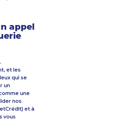
n appel
uerie
.
, et les
leux qui se
r un
nt comme une
lider nos
etCrédit) et à
s vous